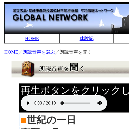
HOME
体験記
HOME
／
朗読音声を選ぶ
／朗読音声を聞く
再生ボタンをクリック
■
世紀の一日