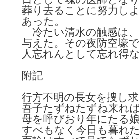
葬り去ることに努力し
あった。
冷たい清水の触感は、
与えた。その夜防空壕
人忘れんとして忘れ得
附記
行方不明の長女を捜し
吾子たずねたずね来れ
母を呼びおり年にたる
すべもなく今日も暮れ