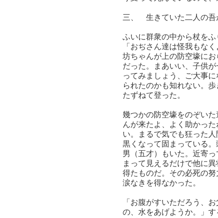
三、 生きていた二人の吾
ふいに群衆の中から杖をふ
「おぢさん達は怪我もなく
坊ちゃんが上の防空壕にお
だった。まあいい、子供が
ってみましょう、ご大事に
られたのかも知れない。歩
たずねて登った。
幾つかの防空壕をのぞいた
んが来たよ、よく助かった
い。まるで気でも狂った人
黒くなって固まっている。
男（五才）もいた。近寄っ
まって見えるだけで他に異
得たものだ。その必死の努
涙なきを得なかった。
「お腹がすいただろう、お
の、水をあげようか。」す