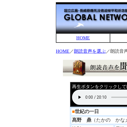
HOME
HOME
／
朗読音声を選ぶ
／朗読音
再生ボタンをクリックして
■
世紀の一日
髙野 鼎
（たかの か