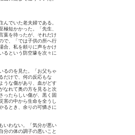
住んでいた老夫婦である。
至極短かかった。「先生、
言葉を待ったが、それだけ
ので、「では子供の所へ行
場合、私を頼りに声をかけ
いるという防空壕を次々に
いるのを見た。「お父ちゃ
るだけで、何の反応もな
ような傷があり、血がどす
がなれて奥の方を見ると次
さったらしい傷が、黒く固
災害の中から生命を全うし
やるとき、余りの可憐さに
もいわない。「気分が悪い
自分の体の調子の悪いこと