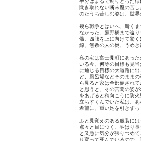
半分はまるで剃りとった様
聞き取れない断末魔の苦し
のたうち苦しむ姿は、世界
幾ら戦争とはいへ、斯くま
なかった。鷹野橋まで辿り
骸、四肢を上に向けて驚く
線、無数の人の屍、うめき
私の宅は富士見町にあった
いる今、何等の目標も見当
に通じる目標の大道路に出
ど、風呂場などそのままの
ら見ると家は全部倒されて
と思うと、その苦悶の姿が
をあげると稍向こうに防火
立ちすくんでいた私は、あ
希望に、重い足を引きずっ
ふと見覚えのある服装には
点々と目につく。やはり長
と又急に気分が張りつめて
り変って死んでいるので、