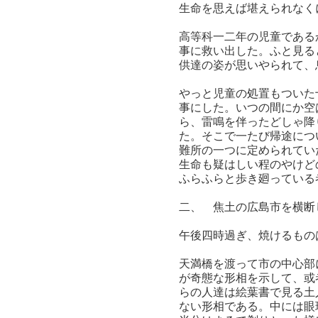
生命を思えば堪えられなく
高等科一二年の児童である
事に救い出した。ふと見る
供達の姿が思いやられて、
やっと児童の処置もついた
事にした。いつの間にか空
ら、雷鳴を伴ったどしゃ降
た。そこで一たび帰途につ
難所の一つに定められてい
生命も疑はしい程のやけど
ふらふらと歩き廻っている
二、 焦土の広島市を横断
午後四時過ぎ、焼けるもの
天満橋を渡って市の中心部
が奇態な形相を示して、或
らの人達は絵葉書で見る土
ない形相である。中には眼