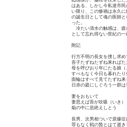
はある、しかし今私達市民
い限り、この惨禍は永久に
の誕生日として魂の医師と
った。
冷たい清水の触感は、疲れ
として忘れ得ない世紀の一
附記
行方不明の長女を捜し求め
吾子たずねたずね来ればた
母を呼びおり年にたる娘（
すべもなく今日も暮れたり
面輪はすべて見てたずね来
日赤の庭にしぐろう一群は
妻をおもいて
妻思えば吾が吹吸（いき）
焔の中に息絶えしとう
長男、次男相ついで原爆症
罪もなく戦の贄とはて逝き