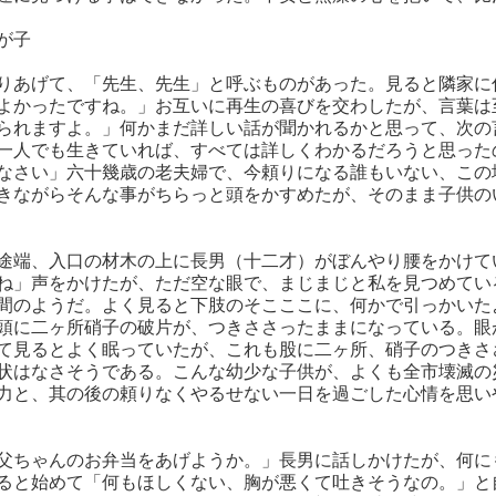
が子
りあげて、「先生、先生」と呼ぶものがあった。見ると隣家に
よかったですね。」お互いに再生の喜びを交わしたが、言葉は
られますよ。」何かまだ詳しい話が聞かれるかと思って、次の
一人でも生きていれば、すべては詳しくわかるだろうと思った
なさい」六十幾歳の老夫婦で、今頼りになる誰もいない、この
きながらそんな事がちらっと頭をかすめたが、そのまま子供の
途端、入口の材木の上に長男（十二才）がぼんやり腰をかけて
ね」声をかけたが、ただ空な眼で、まじまじと私を見つめてい
間のようだ。よく見ると下肢のそこここに、何かで引っかいた
頭に二ヶ所硝子の破片が、つきささったままになっている。眼
て見るとよく眠っていたが、これも股に二ヶ所、硝子のつきさ
状はなさそうである。こんな幼少な子供が、よくも全市壊滅の
力と、其の後の頼りなくやるせない一日を過ごした心情を思い
父ちゃんのお弁当をあげようか。」長男に話しかけたが、何に
ると始めて「何もほしくない、胸が悪くて吐きそうなの。」と