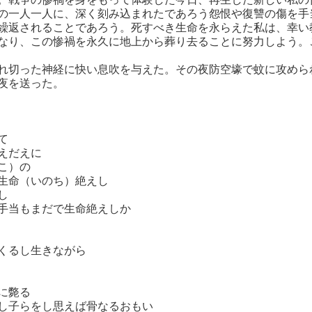
の一人一人に、深く刻み込まれたであろう怨恨や復讐の傷を手
繰返されることであろう。死すべき生命を永らえた私は、幸い
なり、この惨禍を永久に地上から葬り去ることに努力しよう。
切った神経に快い息吹を与えた。その夜防空壕で蚊に攻めら
夜を送った。
て
えだえに
こ）の
生命（いのち）絶えし
し
手当もまだで生命絶えしか
くるし生きながら
に斃る
し子らをし思えば骨なるおもい