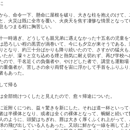
に
から、命令一下、懸命に屋根を破り、大きな柱を抱えのけて、
と、火災は既に全市を覆い、火炎天を焦す凄惨な情景となって
息もつまる程に胸苦しい。
十一時過ぎ、どうしても親兄弟に遇えなかった十五名の児童を
は恐ろしい程の黒雲が渦巻いて、今にも夕立が来そうである。
りとなり、約三十分ばかりも降り続いたので、さすがの猛火も
いたが、濛々と立ち込める煙と熱気に耐え切れず、再び学校へ
たので、千名近くの負傷者や、やけどした者で、講堂も運動場
の重傷者が、苦しさの余り両臂を宙に浮かして手首をふりふり
者もあった。
して帰る
は全部焼けつくしたと見えたので、愈々帰途についた。
に近附くにつれ、益々驚きを新にした。それは道一杯といって
者は半裸体となり、或者は全くの裸体となって、蜿蜒と続いて
人のように、頭髪はちぎれ、唇は大きく厚くふくれ上がって、
球の飛び出している人もあった。又頭に鮮かな一線を画して上