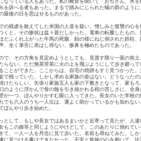
になっている人もあった。私の靴音を聞いて「おぢさん、水を
みを訴へる者もあった。まるで踏みにじられた蟻の群のように
の最後の日を思はせるものがあった。
での残虐を敢えてした米国の人道を疑い、憎しみと復讐の心を
つくと、その惨状は益々甚だしかった。電車の転覆したもの、
ほどふくれ上がった牛馬の死骸、飴の様にねじ倒された鉄柱、
声、全く筆舌に表はし得ない、惨鼻を極めたものであった。
ので、その方角を見定めようとしても、見渡す限り一面の焦土
たらない。ただ無茶苦茶に火の上を飛ぶようにして歩き廻って
ることができた。ここからは、自宅の焼跡もすぐ見つかった。
姿で残っていた。しかし求める家族の姿はない。どうなったの
焼けたらしい。矢張り家族五人も家の下敷きとなって、家もろ
幻のように浮かんで骨の髄を引き抜かれる程の苦しさに、全身
壁が一つ、ぼんやりかすむ眼に入ってきた。長女のいた学校の
れでも六人のうち一人位は、運よく助かっているかも知れない
てぼんやり歩き始めた。
っとして、もしや長女ではあるまいかと近寄って見たが、人違
女もこの娘等と同じようにやけどして、このあたりに倒れてい
きて、一人一人を丹念に見て歩いた。名前も尋ねてみた。しか
遂に見つける事はできなかった。不安と焦燥の心を抱いて、比