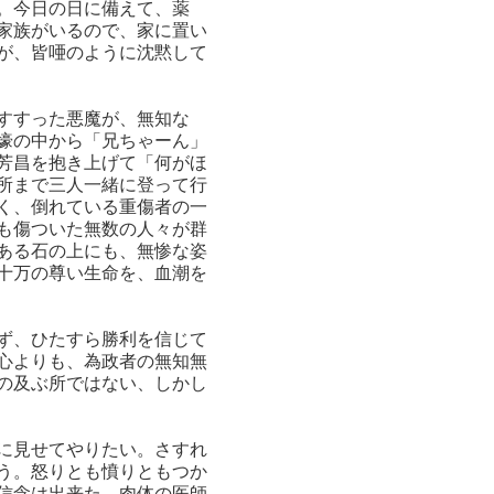
。今日の日に備えて、薬
家族がいるので、家に置い
が、皆唖のように沈黙して
すすった悪魔が、無知な
壕の中から「兄ちゃーん」
芳昌を抱き上げて「何がほ
所まで三人一緒に登って行
く、倒れている重傷者の一
も傷ついた無数の人々が群
ある石の上にも、無惨な姿
十万の尊い生命を、血潮を
ず、ひたすら勝利を信じて
心よりも、為政者の無知無
の及ぶ所ではない、しかし
に見せてやりたい。さすれ
う。怒りとも憤りともつか
信念は出来た。肉体の医師