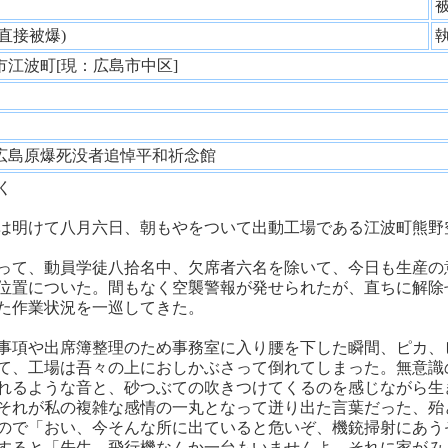
性
(直接被爆)
市江波町[現：広島市中区]
師
広島原爆死没者追悼平和祈念館
く
は明けて八月六日、朝もやをついて出動工場である江波町熊野
って、動員学徒八拾名中、欠席者六名を除いて、今日も生産の
位置についた。間もなく空襲警報が発せられたが、直ちに解除
た作業状況を一巡してきた。
事項や出席簿整理のため事務室に入り腰を下した瞬間、ピカ、
て、工場は吾々の上におしかぶさって倒れてしまった。無意識
れるような音と、砂つぶての吹きつけてくるのを感じながら生
それが私の複雑な感情の一丸となって迸り出た言葉だった、殆
ので「おい、今そんな所に出ていると危いぞ、機銃掃射にあう
すると「先生、飛行機なんか一台もいませんよ、それに家がみ