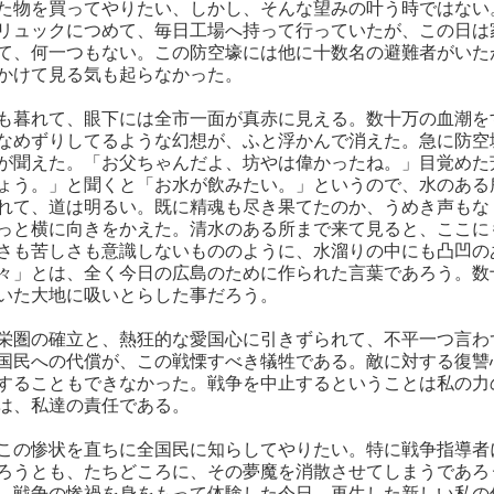
た物を買ってやりたい、しかし、そんな望みの叶う時ではない
リュックにつめて、毎日工場へ持って行っていたが、この日は
て、何一つもない。この防空壕には他に十数名の避難者がいた
かけて見る気も起らなかった。
も暮れて、眼下には全市一面が真赤に見える。数十万の血潮を
なめずりしてるような幻想が、ふと浮かんで消えた。急に防空
が聞えた。「お父ちゃんだよ、坊やは偉かったね。」目覚めた
ょう。」と聞くと「お水が飲みたい。」というので、水のある
れて、道は明るい。既に精魂も尽き果てたのか、うめき声もな
っと横に向きをかえた。清水のある所まで来て見ると、ここに
さも苦しさも意識しないもののように、水溜りの中にも凸凹の
々」とは、全く今日の広島のために作られた言葉であろう。数
いた大地に吸いとらした事だろう。
栄圏の確立と、熱狂的な愛国心に引きずられて、不平一つ言わ
国民への代償が、この戦慄すべき犠牲である。敵に対する復讐
することもできなかった。戦争を中止するということは私の力
は、私達の責任である。
この惨状を直ちに全国民に知らしてやりたい。特に戦争指導者
ろうとも、たちどころに、その夢魔を消散させてしまうであろ
。戦争の惨禍を身をもって体験した今日、再生した新しい私の