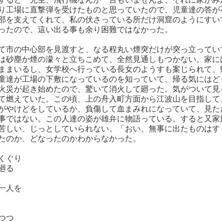
り工場に直撃弾を受けたものと思っていたので、児童達の答が
部を支えてくれて、私の伏さっている所だけ洞窟のようにすい
ったので、這い出る事も余り困難ではなかった。
て市の中心部を見渡すと、なる程丸い煙突だけが突っ立ってい
は砂塵か煙の濛々と立ちこめて、全然見通しもつかない。家に
ままいるし、女学校へ行っている長女のようすも案じられて、
童達が工場の下敷になっているのを知っていて、帰る気にはど
火災が起き始めたので、驚いて消火して廻った。気がついて見
て燃えていた。この頃、上の舟入町方面から江波山を目指して
がやけどをしているか、負傷して血まみれになっていて、見た
事ではない。この人達の姿が雄弁に物語っている。すると又家
苦しい、じっとしていられない。「おい、無事に出たものはす
たのか、どなったのかわからなかった。
くぐり
廻る
一人を
つつ