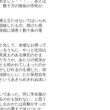
飲まして・・・。」あとは
、数十万の無垢の市民が、
燃え立たせないではいられ
脱線したもの、焼けた残
路面に渦巻く数十条の電
と化して、余燼なお煙って
いるうちに、やっと比治山
見覚えのある煉瓦のかま
だろうか。あたりの状況か
とも焼かれてしまったのか
がしびれるのを感じた。頭
焼跡らしい。ただ呆然自失
というあきらめきれぬ淡い
いであった。同じ学生服が
るのかも知れない、と思う
しおおかたは容貌がすっか
治山の麓まで辿りついた。