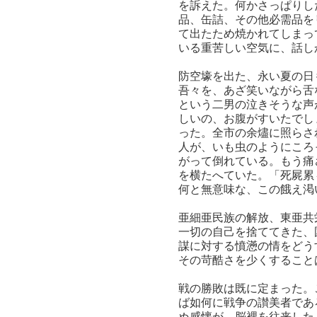
を訴えた。何かさっぱりし
品、缶詰、その他必需品を
て出たため焼かれてしまっ
いる重苦しい空気に、話し
防空壕を出た、永い夏の日
吾々を、あざ笑いながら舌
という二男の泣きそうな声
しいの、お腹がすいたでし
った。全市の余燼に照らさ
人が、いも虫のようにころ
がって倒れている。もう痛
を横たへていた。「死屍累
何と無意味な、この餓え渇
亜細亜民族の解放、東亜共
一切の自己を捨ててきた、
謀に対する憤懣の情をどう
その苛酷さを少くすること
戦の勝敗は既に定まった。
ば如何に戦争の讃美者であ
ぬ感懐が、脳裡を往来した