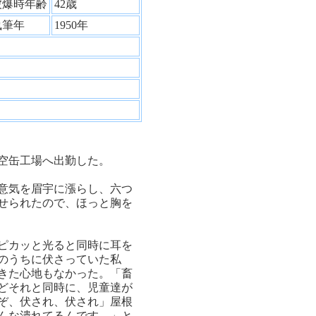
被爆時年齢
42歳
執筆年
1950年
空缶工場へ出勤した。
意気を眉宇に漲らし、六つ
せられたので、ほっと胸を
ピカッと光ると同時に耳を
のうちに伏さっていた私
きた心地もなかった。「畜
どそれと同時に、児童達が
ぞ、伏され、伏され」屋根
んな潰れてるんです。」と