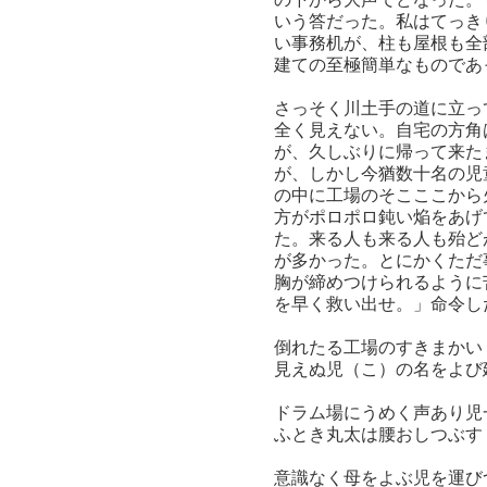
いう答だった。私はてっき
い事務机が、柱も屋根も全
建ての至極簡単なものであ
さっそく川土手の道に立っ
全く見えない。自宅の方角
が、久しぶりに帰って来た
が、しかし今猶数十名の児
の中に工場のそこここから
方がポロポロ鈍い焔をあげ
た。来る人も来る人も殆ど
が多かった。とにかくただ
胸が締めつけられるように
を早く救い出せ。」命令し
倒れたる工場のすきまかい
見えぬ児（こ）の名をよび
ドラム場にうめく声あり児
ふとき丸太は腰おしつぶす
意識なく母をよぶ児を運び