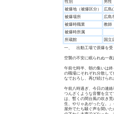
性別
男
被爆地（被爆区分）
広島
被爆場所
広島
被爆時職業
教
被爆時所属
所蔵館
国立
一、 出動工場で原爆を受
空襲の不安に眠られぬ一夜
午前七時半、朝の集いは終
の職場にそれぞれ分散して
なでおろし、再び続けられ
午前八時過ぎ、今日の連絡
つんざくような音響を立て
は、暫くの間台風の吹き荒
生、やりゃあがったな。」
屋外でたち騒ぐ声を聞いた
の下から大声でどなった。