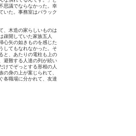
不思議でならなかった。幸
ていた。事務室はバラック
て、木造の家らしいものは
は疎開していた家族五人
帰心矢の如きものを感じた
うしてもなれなかった。そ
ると、あたりの電柱も上の
、避難する人達の列が続い
だけでぞっとする形相の人
族の身の上が案じられて、
ぐ各職場に分かれて、友達