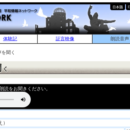
体験記
証言映像
朗読音声
声を聞く
朗読をお聞きください。
なえ）