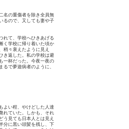
二名の重傷者を除き全員無
いるので、又しても妻や子
つれて、学校へひきあげる
漸く学校に帰り着いた頃か
、稍々衰えたように見え
ひき返した。私の学校は避
も一杯だった。今夜一夜の
まるで夢遊病者のように、
もよい程、やけどした人達
斃れていた。しかも、それ
どう見ても日本人とは見え
半分に黒い頭髪を残し、下