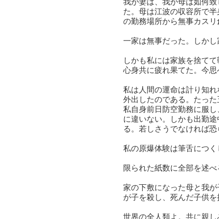
我が妻は、我が母は如何致
た。母は江波の収容所で半
の勤務場所から無事カスリ
一家は無事だった。しかし
しかも私には家族を捨てて
心身共に疲れ果てた。今思
私は人間の運命は計り知れ
外出したのである。たった
私自身前日防空勤務に服し
に違いない。しかも出勤途
る。若しさうでなければ恐
私の原爆体験は筆舌につく
限られた紙数に全部を述べ
家の下敷になった母と我が
が子を殺し、死んだ子供を
世界の全人類よ。共に親し