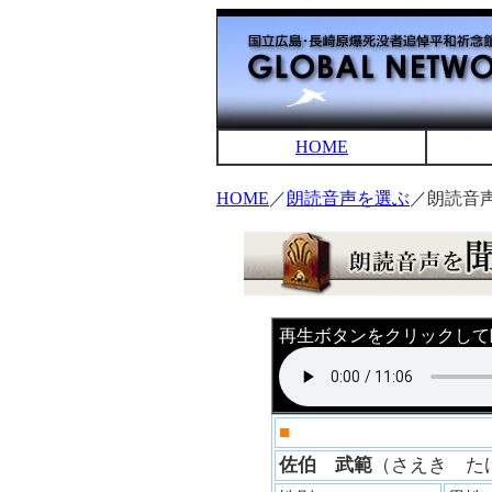
HOME
HOME
／
朗読音声を選ぶ
／朗読音
再生ボタンをクリックして
■
佐伯 武範
（さえき 