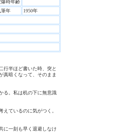
被爆時年齢
執筆年
1950年
二行半ほど書いた時、突と
が真暗くなって、そのまま
かる。私は机の下に無意識
考えているのに気がつく。
共に一刻も早く退避しなけ