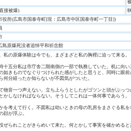
性
(直接被爆)
市役所(広島市国泰寺町[現：広島市中区国泰寺町一丁目])
務員
島市
広島原爆死没者追悼平和祈念館
。私の原爆体験は今でも、まざまざと私の胸裡に迫って来る。
時十五分私は市庁舎二階南側の一部で執務していた。机に向い
の如きものでなぐりつけられた感がしたと思うと、同時に眼前
ら何分経ったか知らないが不図気がついた。
て物音一つ声えない。立ち上らうとしたがゴツンと頭がぶっつ
とかしなければならない。そうしてこれは一体何事であらう。
かを考えて行く。不図私は幼いときの母の乳房をまさぐる私を
の顔が浮ぶ。
投ぜられことがきらめいて来た。何とかして事実を確かめると