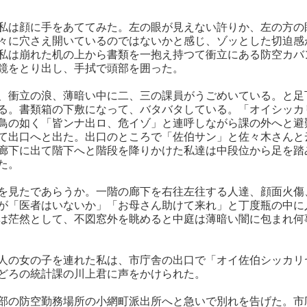
私は顔に手をあててみた。左の眼が見えない許りか、左の方の
々に穴さえ開いているのではないかと感じ、ゾッとした切迫感
私は崩れた机の上から書類を一抱え持つて衝立にある防空カバ
鏡をとり出し、手拭で頭部を囲った。
、衝立の浪、薄暗い中に二、三の課員がうごめいている。と足
る。書類箱の下敷になって、バタバタしている。「オイシッカ
鳥の如く「皆ンナ出ロ、危イゾ」と連呼しながら課の外へと避
て出口へと出た。出口のところで「佐伯サン」と佐々木さんと
廊下に出て階下へと階段を降りかけた私達は中段位から足を踏
た。
を見たであらうか。一階の廊下を右往左往する人達、顔面火傷
が「医者はいないか」「お母さん助けて来れ」と丁度瓶の中に
は茫然として、不図窓外を眺めると中庭は薄暗い闇に包まれ何
人の女の子を連れた私は、市庁舎の出口で「オイ佐伯シッカリ
どろの統計課の川上君に声をかけられた。
部の防空勤務場所の小網町派出所へと急いで別れを告げた。市