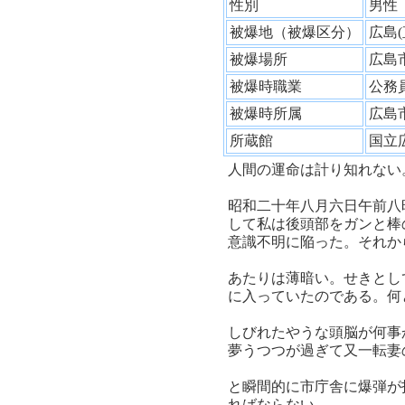
性別
男
被爆地（被爆区分）
広島
被爆場所
広島
被爆時職業
公
被爆時所属
広
所蔵館
国立
人間の運命は計り知れない
昭和二十年八月六日午前八
して私は後頭部をガンと棒
意識不明に陥った。それか
あたりは薄暗い。せきとし
に入っていたのである。何
しびれたやうな頭脳が何事
夢うつつが過ぎて又一転妻
と瞬間的に市庁舎に爆弾が
ればならない。