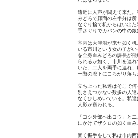
遠近に人声が聞えて来た。
みどろで顔面の左半分は所
なぐり捨て机からはい出た
手さぐりでカバンの中の銀
室内は大津浪が来た如く机
いる市川という女の子がい
を全身血みどろの課長が飛
られるが如く、市川を連れ
いた。二人を両手に連れ、
一階の廊下にころがり落ち
立ち上った私達はそこで何
別さえつかない数多の人達
なくひしめいている。私達
人影が窺われる。
「ヨシ外部ヘ出ヨウ」と二
にかけてザクロの如く血み
固く握手をして私は市内西