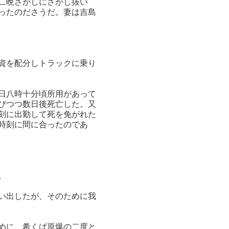
二晩さがしにさがし抜い
ったのださうだ。妻は吉島
資を配分しトラックに乗り
日八時十分頃所用があって
びつつ数日後死亡した。又
刻に出勤して死を免がれた
時刻に間に合ったのであ
。
い出したが、そのために我
めに、希くば原爆の二度と