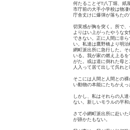
何たることぞ‼八丁堀、紙
市庁前の大手小学校は物凄
庁舎丈けに爆弾が落ちたの
切実感が胸を突く。所で、
よりはい上がったやうな女
できない。正に人間に非ら
い。私達は鷹野橋より明治
網町派出所に急行した。そ
いる。我が家の燃え上るを
がた。或は道に倒れた母と
人入って居て出して呉れと
そこには人間と人間との裸
い動物の本能にたちかえっ
しかし、私はそれらの人達
ない。新しいモラルの平和
さて小網町派出所に赴いた
が跡かたもない。