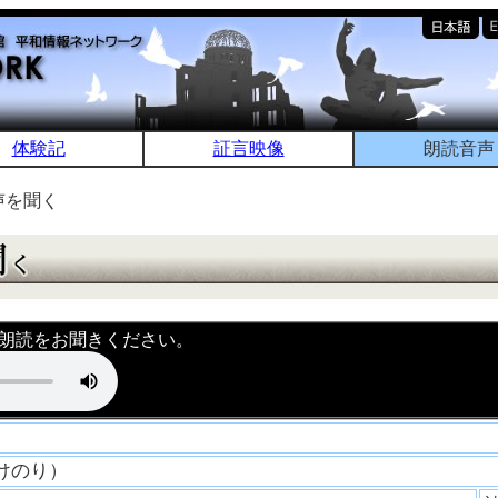
体験記
証言映像
朗読音声
声を聞く
朗読をお聞きください。
たけのり）