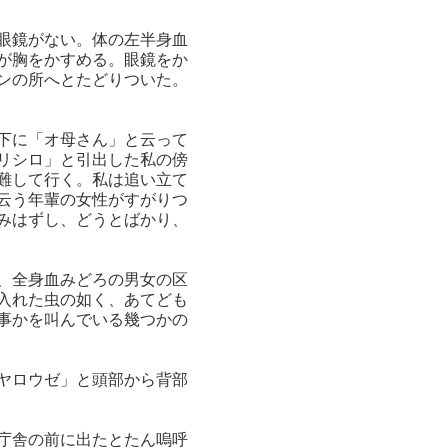
眼鏡がない。体の左半身血
が胸をかすめる。眼鏡をか
ンの所へとたどりついた。
下に「オ母さん」と云って
リシロ」と引出した私の傍
難して行く。私は追い立て
云う年輩の女性がすがりつ
みはずし、どうとばかり、
、全身血みどろの男女の区
入れた虫の如く、あてども
事かを叫んでいる幾つかの
ヤロウゼ」と頭部から背部
庁舎の前に出たとたん嗚呼