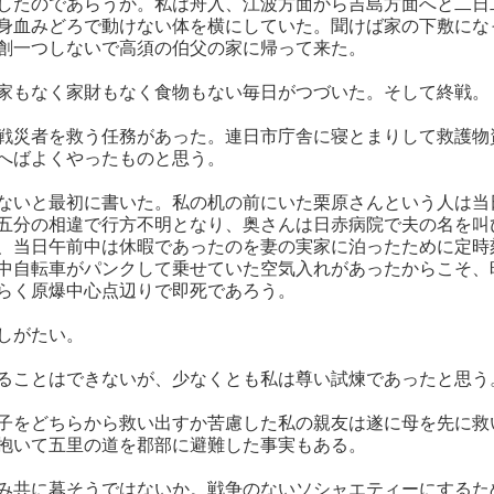
したのであらうか。私は舟入、江波方面から吉島方面へと二日
身血みどろで動けない体を横にしていた。聞けば家の下敷にな
創一つしないで高須の伯父の家に帰って来た。
家もなく家財もなく食物もない毎日がつづいた。そして終戦。
戦災者を救う任務があった。連日市庁舎に寝とまりして救護物
へばよくやったものと思う。
ないと最初に書いた。私の机の前にいた栗原さんという人は当
五分の相違で行方不明となり、奥さんは日赤病院で夫の名を叫
、当日午前中は休暇であったのを妻の実家に泊ったために定時
中自転車がパンクして乗せていた空気入れがあったからこそ、
らく原爆中心点辺りで即死であろう。
しがたい。
ることはできないが、少なくとも私は尊い試煉であったと思う
子をどちらから救い出すか苦慮した私の親友は遂に母を先に救
抱いて五里の道を郡部に避難した事実もある。
み共に暮そうではないか。戦争のないソシャエティーにするた