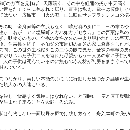
屋町の方面を見れば一天薄暗く、その中を紅蓮の炎が中天高く
い音をたてて火に包まれて居り、電車は燃え、電柱は横倒しと
ではない。広島市一円火の海、正に映画サンフランシスコの様
その時、全身何等の衣服もなく、唯だ肩の所に二、三の布のや
性が二名が「アノ塩屋町ノ方ハ如方デセウカ」この言葉は私の
ず、動物そのもの。全裸の女性が火の中より現われたこの事実
橋、住吉橋を経て一応伯父の市周辺の高須の家に避難をしたが
の間、この世の生地獄をこの二つの眼で見た。全裸の年輩の男
すがりついた子供二人を連れた母親がもう一人あの家に子供が
二人の子供は死んでいるのに無心の赤ん坊が乳房をまさぐって
叫んでいる。
のつながり、美しい本能のまにまに行動した幾つかの話題が生
た幾人かの人達もいる。
を決して憎悪する気持にはなれない。と同時に二度と原子爆弾
が生まれて来ることを念願するのみ。
私は何物もない一面焼野ヶ原では致し方なく、舟入本町の我が