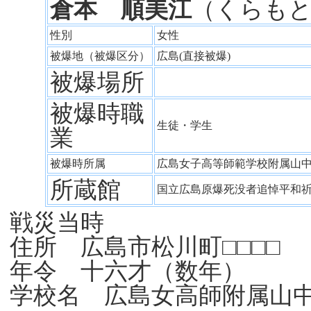
倉本 順美江
（くらも
性別
女性
被爆地（被爆区分）
広島(直接被爆)
被爆場所
被爆時職
生徒・学生
業
被爆時所属
広島女子高等師範学校附属山
所蔵館
国立広島原爆死没者追悼平和
戦災当時
住所 広島市松川町□□□□
年令 十六才（数年）
学校名 広島女高師附属山