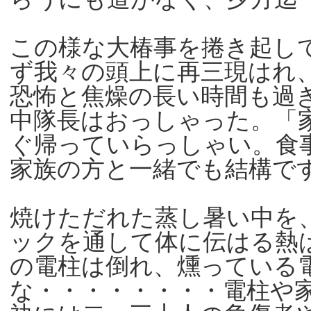
この様な大椿事を捲き起し
ず我々の頭上に再三現はれ
恐怖と焦燥の長い時間も過
中隊長はおっしゃった。「
ぐ帰っていらっしゃい。食
家族の方と一緒でも結構で
焼けただれた蒸し暑い中を
ックを通して体に伝はる熱
の電柱は倒れ、燻っている
な・・・・・・・・電柱や