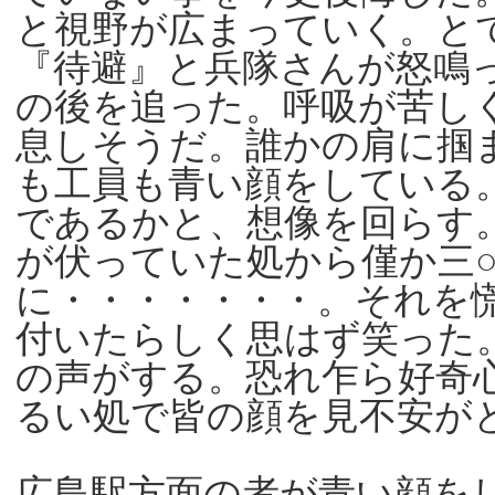
と視野が広まっていく。と
『待避』と兵隊さんが怒鳴
の後を追った。呼吸が苦し
息しそうだ。誰かの肩に掴
も工員も青い顔をしている
であるかと、想像を回らす
が伏っていた処から僅か三
に・・・・・・・。それを
付いたらしく思はず笑った
の声がする。恐れ乍ら好奇
るい処で皆の顔を見不安が
広島駅方面の者が青い顔を