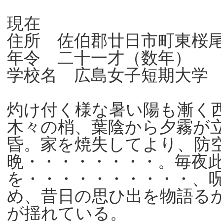
現在
住所 佐伯郡廿日市町東桜
年令 二十一才（数年）
学校名 広島女子短期大
灼け付く様な暑い陽も漸く
木々の梢、葉陰から夕霧が
昏。家を焼失してより、防
晩・・・・・・・・。毎夜
を・・・・・・・・・・、
め、昔日の思ひ出を物語る
が揺れている。