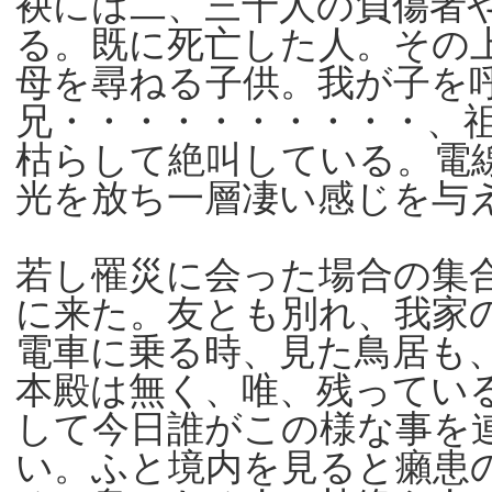
袂には二、三十人の負傷者
る。既に死亡した人。その
母を尋ねる子供。我が子を
兄・・・・・・・・・・、
枯らして絶叫している。電
光を放ち一層凄い感じを与
若し罹災に会った場合の集
に来た。友とも別れ、我家
電車に乗る時、見た鳥居も
本殿は無く、唯、残ってい
して今日誰がこの様な事を
い。ふと境内を見ると癩患