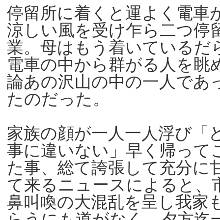
停留所に着くと運よく電車
涼しい風を受け乍ら二つ停
業。母はもう着いているだ
電車の中から群がる人を眺
論あの沢山の中の一人であ
たのだった。
家族の顔が一人一人浮び「
事に違いない」早く帰って
た事、総て誇張して充分に
て来るニュースによると、
鼻叫喚の大混乱を呈し我家
らうにも道がなく、夕方迄