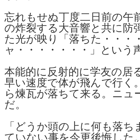
忘れもせぬ丁度二日前の午
の炸裂する大音響と共に防
た光が映り「落ちた・・・
ャ・・・・・・・」という
本能的に反射的に学友の居
早い速度で体が飛んで行く
ら煉瓦が落ちて来る。ニュ
だ。
「どうか頭の上に何も落ち
ていない事を今更後悔した