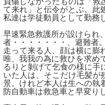
負傷しなかったものは「救
て来れ」と伝令がとぶ。此
私達は学徒動員として勤務
早速緊急救護所が設けられ
者・・・・・・・、避難者
走って来る人、顔は横に膨
唯、我我の為に救ひを求め
るりと剝げて乞食の様に手
いた人は、そこだけ毛髪が
景。けれど本人は生への執
防自動車は救急車と早変り