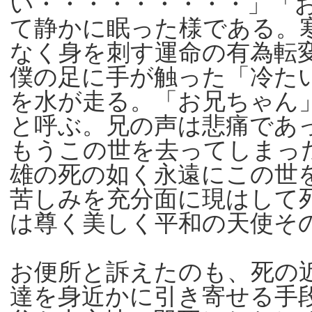
い・・・・・・・・・」「
て静かに眠った様である。
なく身を刺す運命の有為転
僕の足に手が触った「冷た
を水が走る。「お兄ちゃん
と呼ぶ。兄の声は悲痛であ
もうこの世を去ってしまっ
雄の死の如く永遠にこの世
苦しみを充分面に現はして
は尊く美しく平和の天使そ
お便所と訴えたのも、死の
達を身近かに引き寄せる手