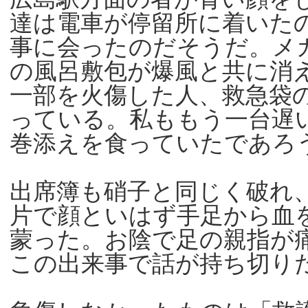
達は電車が停留所に着いた
事に会ったのだそうだ。メ
の風呂敷包が爆風と共に消
一部を火傷した人、救急袋
っている。私ももう一台遅
巻添えを食っていたであろ
出席簿も硝子と同じく破れ
片で顔といはず手足から血
蒙った。お陰で足の親指が
この出来事で話が持ち切り