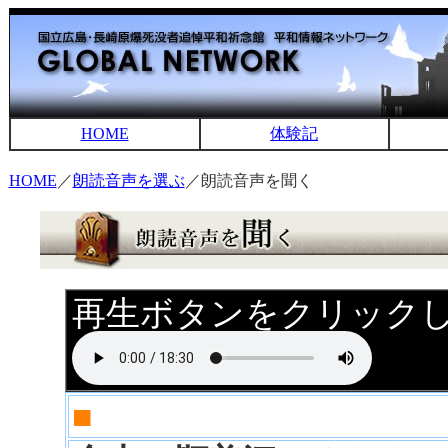
HOME
体験記
HOME
／
朗読音声を選ぶ
／朗読音声を聞く
再生ボタンをクリック
■