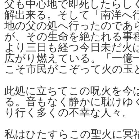
父も中心地で即死したらし
解出来る。そして「南洋へ
地の父の処へ行ったのであ
が、その生命を絶たれる事
より三日も経つ今日未だ火
広がり燃えている。「一億
こそ市民がこぞって火の玉
此処に立ちてこの呪火を今
る。音もなく静かに耽けゆ
り行く多くの不幸な人々。
私はひたすらこの聖火に冥