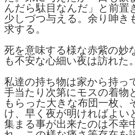
んだら駄目なんだ」と前置
少しづつ与える。余り呻き
求する。
死を意味する様な赤紫の妙
も不安な心細い夜は訪れた
私達の持ち物は家から持っ
手当たり次第にモスの着物
もらった大きな布団一枚、
け、早く夜が明ければよい
集まる事が出来たのは不幸
れ、この様な痛さ等存在を