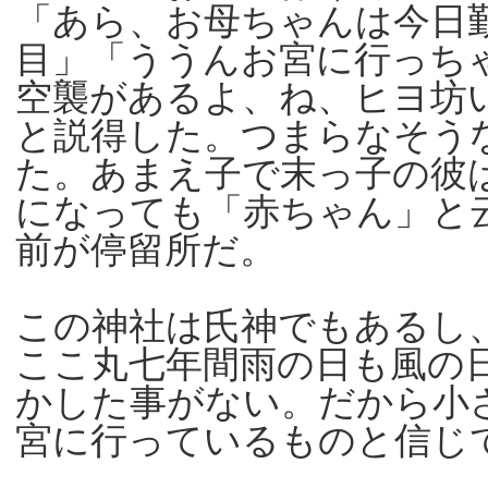
「あら、お母ちゃんは今日
目」「ううんお宮に行っち
空襲があるよ、ね、ヒヨ坊
と説得した。つまらなそう
た。あまえ子で末っ子の彼
になっても「赤ちゃん」と
前が停留所だ。
この神社は氏神でもあるし
ここ丸七年間雨の日も風の
かした事がない。だから小
宮に行っているものと信じ