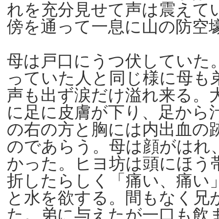
れを充分見せて声は震えて
傍を通って一息に山の防空
母は戸口にうつ伏していた
っていた人と同じ様に母も
声も出ず涙だけ溢れ来る。
に足に皮膚が下り、足から
の右の方と胸には内出血の
のであらう。母は顔がはれ
かった。ヒヨ坊は頭にほう
折したらしく「痛い、痛い
と水を欲する。間もなく兄
た。弟に与えたが一口も飲