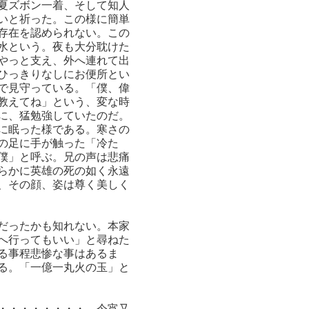
夏ズボン一着、そして知人
いと祈った。この様に簡単
存在を認められない。この
水という。夜も大分耽けた
やっと支え、外へ連れて出
ひっきりなしにお便所とい
で見守っている。「僕、偉
教えてね」という、変な時
に、猛勉強していたのだ。
に眠った様である。寒さの
の足に手が触った「冷た
僕」と呼ぶ。兄の声は悲痛
らかに英雄の死の如く永遠
、その顔、姿は尊く美しく
だったかも知れない。本家
へ行ってもいい」と尋ねた
る事程悲惨な事はあるま
る。「一億一丸火の玉」と
・・・・・・・・、今宵又