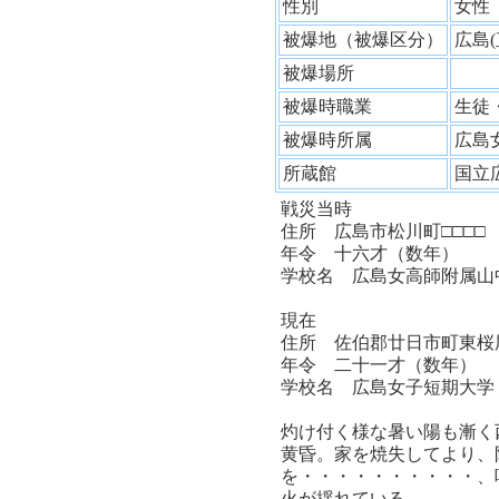
性別
女
被爆地（被爆区分）
広島
被爆場所
被爆時職業
生徒
被爆時所属
広島
所蔵館
国立
戦災当時
住所 広島市松川町□□□□
年令 十六才（数年）
学校名 広島女高師附属山
現在
住所 佐伯郡廿日市町東桜
年令 二十一才（数年）
学校名 広島女子短期大
灼け付く様な暑い陽も漸く
黄昏。家を焼失してより、
を・・・・・・・・・・、
火が揺れている。