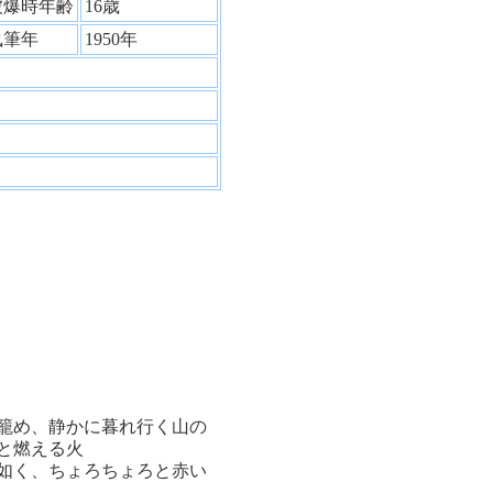
被爆時年齢
16歳
執筆年
1950年
籠め、静かに暮れ行く山の
と燃える火
如く、ちょろちょろと赤い