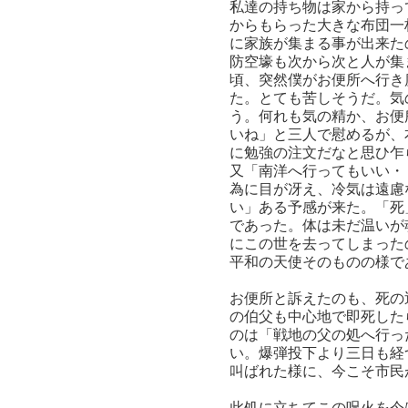
私達の持ち物は家から持っ
からもらった大きな布団一
に家族が集まる事が出来た
防空壕も次から次と人が集
頃、突然僕がお便所へ行き
た。とても苦しそうだ。気
う。何れも気の精か、お便
いね」と三人で慰めるが、
に勉強の注文だなと思ひ乍
又「南洋へ行ってもいい・
為に目が冴え、冷気は遠慮
い」ある予感が来た。「死
であった。体は未だ温いが
にこの世を去ってしまった
平和の天使そのものの様で
お便所と訴えたのも、死の
の伯父も中心地で即死した
のは「戦地の父の処へ行っ
い。爆弾投下より三日も経
叫ばれた様に、今こそ市民
此処に立ちてこの呪火を今