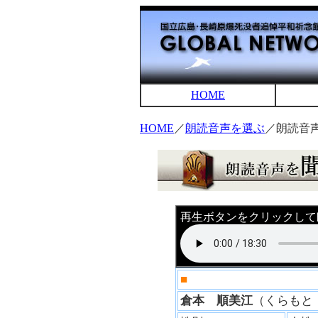
HOME
HOME
／
朗読音声を選ぶ
／朗読音
再生ボタンをクリックして
■
倉本 順美江
（くらも