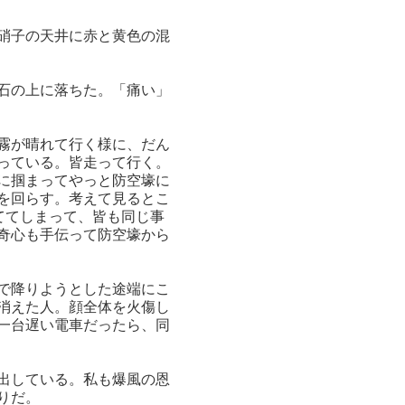
硝子の天井に赤と黄色の混
石の上に落ちた。「痛い」
霧が晴れて行く様に、だん
っている。皆走って行く。
に掴まってやっと防空壕に
を回らす。考えて見るとこ
ててしまって、皆も同じ事
奇心も手伝って防空壕から
で降りようとした途端にこ
消えた人。顔全体を火傷し
一台遅い電車だったら、同
出している。私も爆風の恩
りだ。