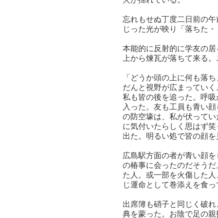
忘れもせぬ丁度二日前の午
じった光が映り「落ちた・
本能的に反射的に学友の居
上から煉瓦が落ちて来る。
「どうか頭の上に何も落ち
だんと視野が広まっていく
私も皆の後を追った。呼吸
入った。友も工員も青い顔
の防空壕は、私が伏ってい
に気付いたらしく思はず笑
出た。明るい処で皆の顔を
広島駅方面の者が青い顔を
の椿事に会ったのだそうだ
た人。或一部を火傷した人
じ運命として巻添えを食っ
出席簿も硝子と同じく破れ
典を蒙った。お陰で足の親