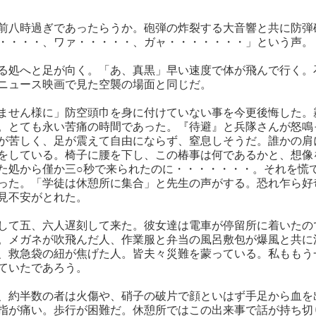
前八時過ぎであったらうか。砲弾の炸裂する大音響と共に防弾
・・・・、ワァ・・・・・、ガャ・・・・・・・」という声。
る処へと足が向く。「あ、真黒」早い速度で体が飛んで行く。
ニュース映画で見た空襲の場面と同じだ。
ません様に」防空頭巾を身に付けていない事を今更後悔した。
。とても永い苦痛の時間であった。『待避』と兵隊さんが怒鳴
が苦しく、足が震えて自由にならず、窒息しそうだ。誰かの肩
をしている。椅子に腰を下し、この椿事は何であるかと、想像
た処から僅か三○秒で来られたのに・・・・・・・。それを慌
った。「学徒は休憩所に集合」と先生の声がする。恐れ乍ら好
見不安がとれた。
して五、六人遅刻して来た。彼女達は電車が停留所に着いたの
。メガネが吹飛んだ人、作業服と弁当の風呂敷包が爆風と共に
、救急袋の紐が焦げた人。皆夫々災難を蒙っている。私ももう
ていたであろう。
、約半数の者は火傷や、硝子の破片で顔といはず手足から血を
指が痛い。歩行が困難だ。休憩所ではこの出来事で話が持ち切