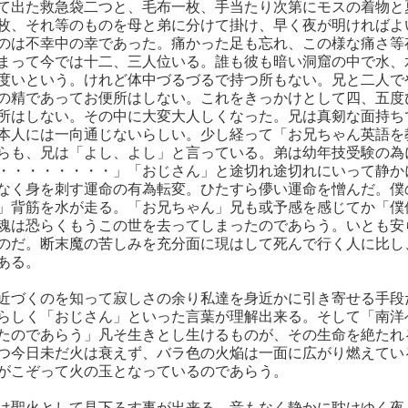
て出た救急袋二つと、毛布一枚、手当たり次第にモスの着物と
枚、それ等のものを母と弟に分けて掛け、早く夜が明ければよ
のは不幸中の幸であった。痛かった足も忘れ、この様な痛さ等
まって今では十二、三人位いる。誰も彼も暗い洞窟の中で水、
度いという。けれど体中づるづるで持つ所もない。兄と二人で
の精であってお便所はしない。これをきっかけとして四、五度
所はしない。その中に大変大人しくなった。兄は真剱な面持ち
本人には一向通じないらしい。少し経って「お兄ちゃん英語を
らも、兄は「よし、よし」と言っている。弟は幼年技受験の為
・・・・・・・・」「おじさん」と途切れ途切れにいって静か
なく身を刺す運命の有為転変。ひたすら儚い運命を憎んだ。僕
」背筋を水が走る。「お兄ちゃん」兄も或予感を感じてか「僕
魂は恐らくもうこの世を去ってしまったのであらう。いとも安
のだ。断末魔の苦しみを充分面に現はして死んで行く人に比し
ある。
近づくのを知って寂しさの余り私達を身近かに引き寄せる手段
らしく「おじさん」といった言葉が理解出来る。そして「南洋
たのであらう」凡そ生きとし生けるものが、その生命を絶たれ
つ今日未だ火は衰えず、バラ色の火焔は一面に広がり燃えてい
がこぞって火の玉となっているのであらう。
は聖火として見下ろす事が出来る。音もなく静かに耽けゆく夜