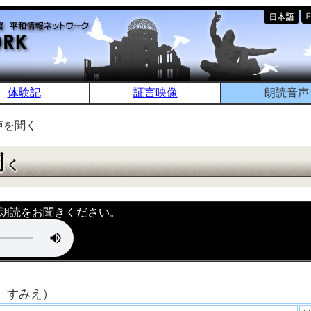
体験記
証言映像
朗読音声
声を聞く
朗読をお聞きください。
と すみえ）