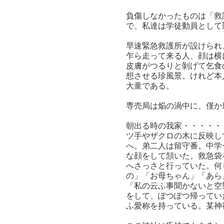
負傷しなかったものは「救
で、私達は学徒動員として
早速緊急救護所が設けられ
乍ら走って来る人、顔は横
皮膚がつるりと剝げて乞食
想させる珍風景。けれど本
大童である。
専売局は焔の渦中に、僅か
朝出る時の我家・・・・・
ツ手やザクロの木に反映し
へ。弟二人は留守番。中学
な顔をして頷いた。救急袋
へさっさと行っていた。何
の」「お母ちゃん」「あら
「私の云ふ事聞かないと空
をして、ぽつぽつ帰ってい
ふ愛称を持っている。某神