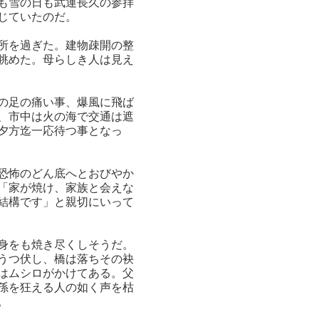
も雪の日も武運長久の参拝
じていたのだ。
所を過ぎた。建物疎開の整
眺めた。母らしき人は見え
の足の痛い事、爆風に飛ば
、市中は火の海で交通は遮
夕方迄一応待つ事となっ
恐怖のどん底へとおびやか
「家が焼け、家族と会えな
結構です」と親切にいって
身をも焼き尽くしそうだ。
うつ伏し、橋は落ちその袂
はムシロがかけてある。父
孫を狂える人の如く声を枯
。