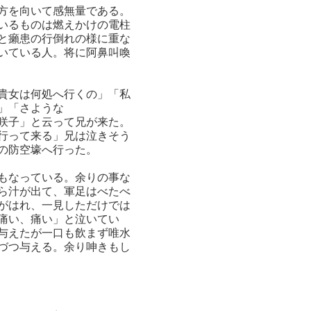
方を向いて感無量である。
いるものは燃えかけの電柱
と癩患の行倒れの様に重な
いている人。将に阿鼻叫喚
貴女は何処へ行くの」「私
」「さような
咲子」と云って兄が来た。
行って来る」兄は泣きそう
の防空壕へ行った。
もなっている。余りの事な
ら汁が出て、軍足はべたべ
がはれ、一見しただけでは
痛い、痛い」と泣いてい
与えたが一口も飲まず唯水
づつ与える。余り呻きもし