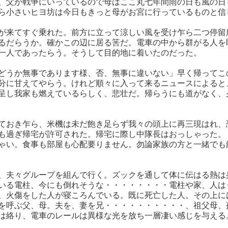
、父が戦争にいっているので母はここ丸七年間雨の日も風の日
ら小さいヒヨ坊は今日もきっと母がお宮に行っているものと信
が来てすぐ乗れた。前方に立って涼しい風を受け乍ら二つ停留
るだらうか。確かこの辺に居る筈だ。電車の中から群がる人を
一人であったらう。そうして目的地に着いたのだった。
どうか無事であります様、否、無事に違いない」早く帰ってこ
分に甘えてやらう。けれど順々に入って来るニュースによると
呈し我家も燃えているらしく、悲壮だ。帰らうにも道がなく、
ておき乍ら、米機は未だ飽き足らず我々の頭上に再三現はれ、
も過ぎ帰宅が許可された。帰宅に際し中隊長はおっしゃった。
ゃい。食事も部屋も心配要りません。勿論家族の方と一緒でも
、夫々グループを組んで行く。ズックを通して体に伝はる熱は
いる電柱、今にも倒れそうな・・・・・・・・電柱や家、人は
、火傷をした人が寝ころんでいる。既に死亡した人。その上に
を呼ぶ父、母。夫を、妻を兄・・・・・・・・・・、祖父母、
は絡り、電車のレールは異様な光を放ち一層凄い感じを与える