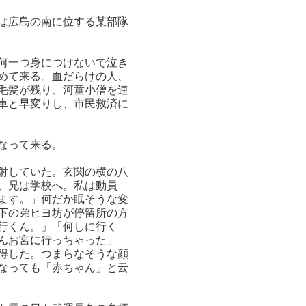
は広島の南に位する某部隊
何一つ身につけないで泣き
めて来る。血だらけの人、
毛髪が残り、河童小僧を連
車と早変りし、市民救済に
なって来る。
射していた。玄関の横の八
。兄は学校へ。私は動員
ます。」何だか眠そうな変
下の弟ヒヨ坊が停留所の方
行くん。」「何しに行く
んお宮に行っちゃった」
得した。つまらなそうな顔
なっても「赤ちゃん」と云