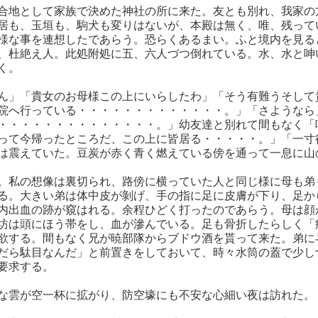
合地として家族で決めた神社の所に来た。友とも別れ、我家の
居も、玉垣も、駒犬も変りはないが、本殿は無く、唯、残って
様な事を連想したであらう。恐らくあるまい。ふと境内を見る
、杜絶え人。此処附処に五、六人づつ倒れている。水、水と呻
く。
ん」「貴女のお母様この上にいらしたわ」「そう有難うそして
院へ行っている・・・・・・・・・・・・・。」「さようなら
・・・・・・・・・・・・・・。」幼友達と別れて間もなく「
って今帰ったところだ、この上に皆居る・・・・・。」「一寸
は震えていた。豆炭が赤く青く燃えている傍を通って一息に山
。私の想像は裏切られ、路傍に横っていた人と同じ様に母も弟
る。大きい弟は体中皮が剝げ、手の指に足に皮膚が下り、足か
内出血の跡が窺はれる。余程ひどく打ったのであらう。母は顔
坊は頭にほう帯をし、血が滲んでいる。足も骨折したらしく「
欲する。間もなく兄が暁部隊からブドウ酒を貰って来た。弟に
だら駄目なんだ」と前置きをしておいて、時々水筒の蓋で少し
要求する。
な雲が空一杯に拡がり、防空壕にも不安な心細い夜は訪れた。