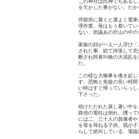
この神社は氏神でもあるし
を欠かした事がない。だか
停留所に着くと運よく電車
理作業。母はもう着いてい
ない、勿論あの沢山の中の
家族の顔が一人一人浮び「
された事、総て誇張して充
断され阿鼻叫喚の大混乱を
た。
この様な大椿事を捲き起し
す。恐怖と焦燥の長い時間
い時はすぐ帰っていらっし
下さった。
焼けただれた蒸し暑い中を
路傍の電柱は倒れ、燻って
には二、三十人の負傷者や
を母を尋ねる子供。我が子
らして絶叫している。電線