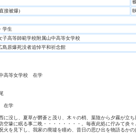
性
(直接被爆)
・学生
女子高等師範学校附属山中高等女学校
広島原爆死没者追悼平和祈念館
中高等女学校 在学
尾
学 在学
西に没し、夏草が欝蒼と茂り、木々の梢、葉陰から夕霧が立ち
防空壕に眠る事二晩・・・・・・・・。毎夜此処に佇みて炎々
呪火を見下し、我家の廃墟を瞳め、昔日の思ひ出を物語るかの