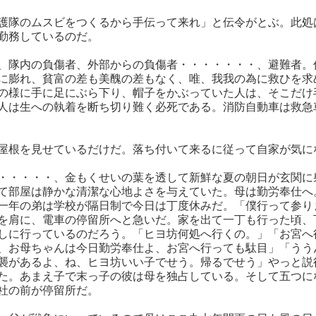
護隊のムスビをつくるから手伝って来れ」と伝令がとぶ。此処
勤務しているのだ。
、隊内の負傷者、外部からの負傷者・・・・・・・、避難者。
に膨れ、貧富の差も美醜の差もなく、唯、我我の為に救ひを求
の様に手に足にぶら下り、帽子をかぶっていた人は、そこだけ
人は生への執着を断ち切り難く必死である。消防自動車は救急
屋根を見せているだけだ。落ち付いて来るに従って自家が気に
・・・・・、金もくせいの葉を透して新鮮な夏の朝日が玄関に
て部屋は静かな清潔な心地よさを与えていた。母は勤労奉仕へ
一年の弟は学校が隔日制で今日は丁度休みだ。「僕行って参り
を肩に、電車の停留所へと急いだ。家を出て一丁も行った頃、
しに行っているのだろう。「ヒヨ坊何処へ行くの。」「お宮へ
、お母ちゃんは今日勤労奉仕よ、お宮へ行っても駄目」「うう
襲があるよ、ね、ヒヨ坊いい子でせう。帰るでせう」やっと説
た。あまえ子で末っ子の彼は母を独占している。そして五つに
社の前が停留所だ。