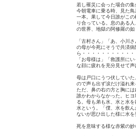
若し罹災に会った場合の集
今朝電車に乗る時、見た鳥
一本。果して今日誰がこの
り合っている。息のある人
の世界、地獄の阿修羅の如
「古村さん」「あ、小川さ
の母が今死にそうで共済病
ら・・・・・・・・・・・
「お母様は」「救護所にい
な顔に疲れを充分見せて声
母は戸口にうつ伏していた
ので声も出ず涙だけ溢れ来
ただ、鼻の右の方と胸には
誰かわからなかった。ヒヨ
る。母も弟も水、水と水を
水という。「僕、水を飲ん
ないが思ひ出した様に水を
死を意味する様な赤紫の妙