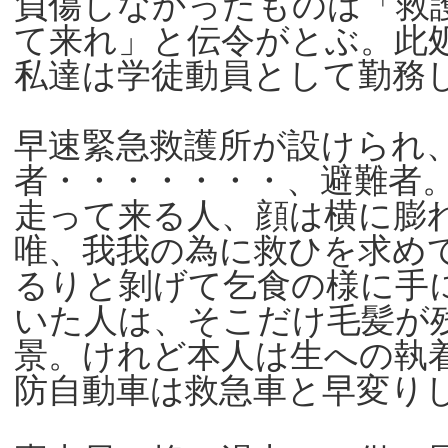
負傷しなかったものは「救
て来れ」と伝令がとぶ。此
私達は学徒動員として勤務
早速緊急救護所が設けられ
者・・・・・・・、避難者
走って来る人、顔は横に膨
唯、我我の為に救ひを求め
るりと剝げて乞食の様に手
いた人は、そこだけ毛髪が
景。けれど本人は生への執
防自動車は救急車と早変り