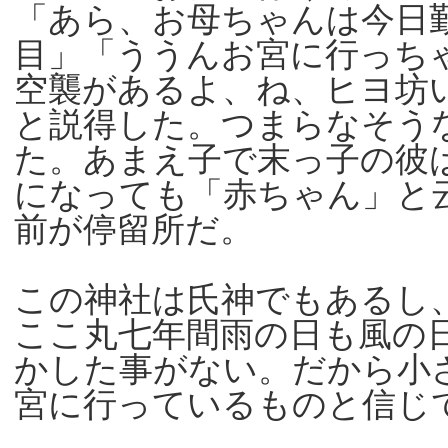
「あら、お母ちゃんは今日
目」「ううんお宮に行っち
空襲があるよ、ね、ヒヨ坊
と説得した。つまらなそう
た。あまえ子で末っ子の彼
になっても「赤ちゃん」と
前が停留所だ。
この神社は氏神でもあるし
ここ丸七年間雨の日も風の
かした事がない。だから小
宮に行っているものと信じ