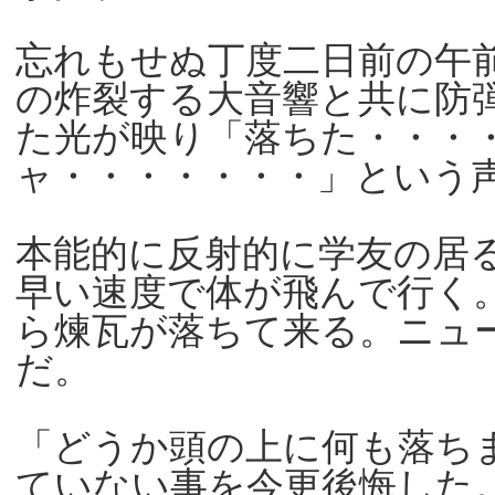
忘れもせぬ丁度二日前の午
の炸裂する大音響と共に防
た光が映り「落ちた・・・
ャ・・・・・・・」という
本能的に反射的に学友の居
早い速度で体が飛んで行く
ら煉瓦が落ちて来る。ニュ
だ。
「どうか頭の上に何も落ち
ていない事を今更後悔した