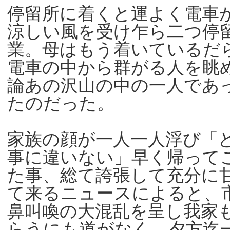
停留所に着くと運よく電車
涼しい風を受け乍ら二つ停
業。母はもう着いているだ
電車の中から群がる人を眺
論あの沢山の中の一人であ
たのだった。
家族の顔が一人一人浮び「
事に違いない」早く帰って
た事、総て誇張して充分に
て来るニュースによると、
鼻叫喚の大混乱を呈し我家
らうにも道がなく、夕方迄