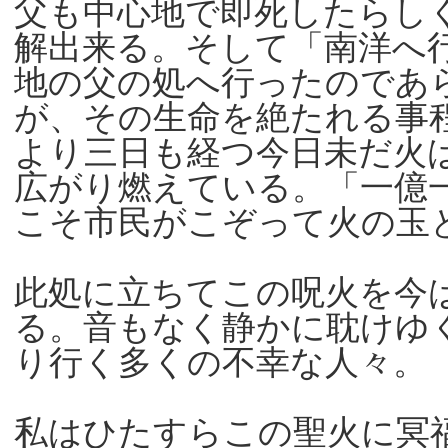
父も中心地で即死したらし
解出来る。そして「南洋へ
地の父の処へ行ったのであ
が、その生命を絶たれる事
より三日も経つ今日未だ火
広がり燃えている。「一億
こそ市民がこぞって火の玉
此処に立ちてこの呪火を今
る。音もなく静かに耽けゆ
り行く多くの不幸な人々。
私はひたすらこの聖火に冥