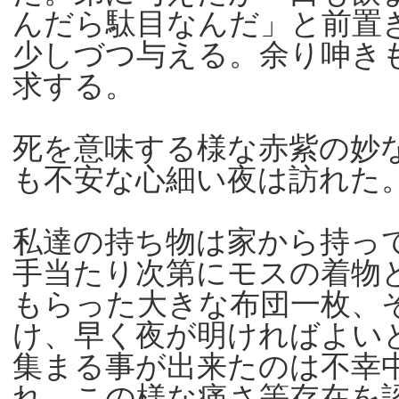
んだら駄目なんだ」と前置
少しづつ与える。余り呻き
求する。
死を意味する様な赤紫の妙
も不安な心細い夜は訪れた
私達の持ち物は家から持っ
手当たり次第にモスの着物
もらった大きな布団一枚、
け、早く夜が明ければよい
集まる事が出来たのは不幸
れ、この様な痛さ等存在を