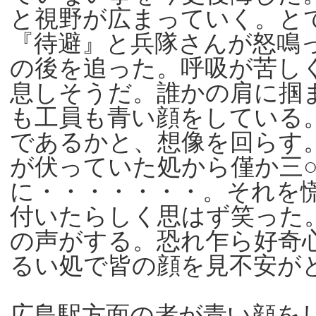
と視野が広まっていく。と
『待避』と兵隊さんが怒鳴
の後を追った。呼吸が苦し
息しそうだ。誰かの肩に掴
も工員も青い顔をしている
であるかと、想像を回らす
が伏っていた処から僅か三
に・・・・・・・。それを
付いたらしく思はず笑った
の声がする。恐れ乍ら好奇
るい処で皆の顔を見不安が
広島駅方面の者が青い顔を