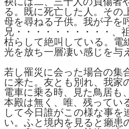
袂には二、三十人の負傷者
る。既に死亡した人。その
母を尋ねる子供。我が子を
兄・・・・・・・・・・、
枯らして絶叫している。電
光を放ち一層凄い感じを与
若し罹災に会った場合の集
に来た。友とも別れ、我家
電車に乗る時、見た鳥居も
本殿は無く、唯、残ってい
して今日誰がこの様な事を
い。ふと境内を見ると癩患