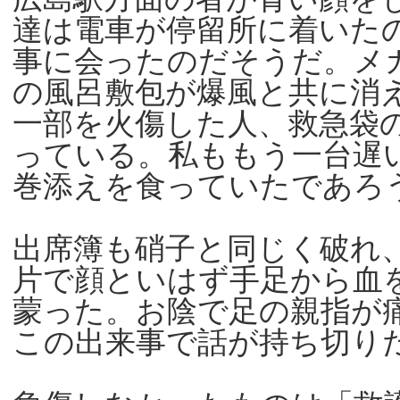
達は電車が停留所に着いた
事に会ったのだそうだ。メ
の風呂敷包が爆風と共に消
一部を火傷した人、救急袋
っている。私ももう一台遅
巻添えを食っていたであろ
出席簿も硝子と同じく破れ
片で顔といはず手足から血
蒙った。お陰で足の親指が
この出来事で話が持ち切り