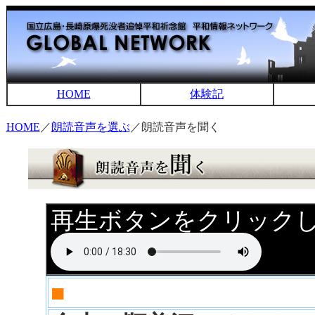
HOME
体験記
HOME
／
朗読音声を選ぶ
／朗読音声を聞く
再生ボタンをクリック
■