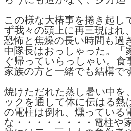
この様な大椿事を捲き起し
ず我々の頭上に再三現はれ
恐怖と焦燥の長い時間も過
中隊長はおっしゃった。「
ぐ帰っていらっしゃい。食
家族の方と一緒でも結構で
焼けただれた蒸し暑い中を
ックを通して体に伝はる熱
の電柱は倒れ、燻っている
な・・・・・・・・電柱や