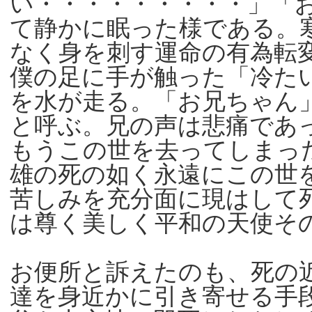
い・・・・・・・・・」「
て静かに眠った様である。
なく身を刺す運命の有為転
僕の足に手が触った「冷た
を水が走る。「お兄ちゃん
と呼ぶ。兄の声は悲痛であ
もうこの世を去ってしまっ
雄の死の如く永遠にこの世
苦しみを充分面に現はして
は尊く美しく平和の天使そ
お便所と訴えたのも、死の
達を身近かに引き寄せる手