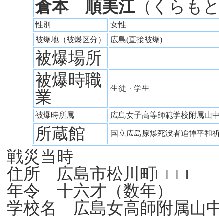
倉本 順美江
（くらも
性別
女性
被爆地（被爆区分）
広島(直接被爆)
被爆場所
被爆時職
生徒・学生
業
被爆時所属
広島女子高等師範学校附属山
所蔵館
国立広島原爆死没者追悼平和
戦災当時
住所 広島市松川町□□□□
年令 十六才（数年）
学校名 広島女高師附属山