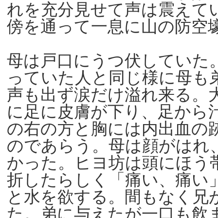
れを充分見せて声は震えて
傍を通って一息に山の防空
母は戸口にうつ伏していた
っていた人と同じ様に母も
声も出ず涙だけ溢れ来る。
に足に皮膚が下り、足から
の右の方と胸には内出血の
のであらう。母は顔がはれ
かった。ヒヨ坊は頭にほう
折したらしく「痛い、痛い
と水を欲する。間もなく兄
た。弟に与えたが一口も飲