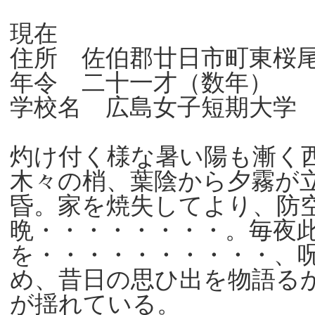
現在
住所 佐伯郡廿日市町東桜
年令 二十一才（数年）
学校名 広島女子短期大
灼け付く様な暑い陽も漸く
木々の梢、葉陰から夕霧が
昏。家を焼失してより、防
晩・・・・・・・・。毎夜
を・・・・・・・・・・、
め、昔日の思ひ出を物語る
が揺れている。