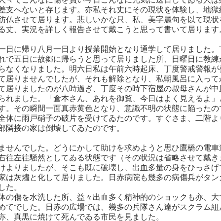
差支へないと存じます。亦私それ丈にその現状を体験し、地獄
彷仏させて居ります。悲しいかな只、私、美字麗句を以て現状
る丈、実況を詳しく報告させて戴こうと思って書いて居ります
一日に帰り八月一日より授業開始となり通学して居りました。
れで五日に故郷に帰らうと思って居りました所、日曜日に教練
らなくなりました。明六日私は午前六時起床、丁度警戒警報が
て居りませんでしたが、それも解除となり、私朝風呂に入って
て居りましたのが八時過ぎ、丁度その時下宿屋の叔母さんが中
られました。「倉本さん、あれを御覧、今日はよく見えるよ」
す。その瞬間一面真赤黄色となり、意識不明の状態に陥ったの
全体に雨戸硝子の破片を受けてゐたのです。すぐさま、二階よ
部隣接の家は倒壊してゐたのです。
ませんでした。どうにかして助けを求めようと思ひ鷹橋の電車
右往左往騒然としてゐる状態です（その状況は省略させて戴き
けよりましたが、そこも既に破壊し、出血多量の身をひっさげ
家は灰燼と化して居りました。日赤病院も幾多の病傷兵がタン
した。
の傷を水洗した所、益々出血多く精神的のショックも亦、大
めてでした。日赤の広場では、幾多の兵隊さん達がスクラム組
亦、真黒に焼けて死んでゐる市民を見ました。