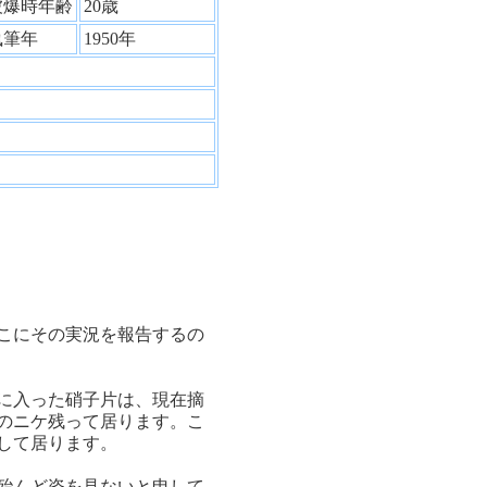
被爆時年齢
20歳
執筆年
1950年
こにその実況を報告するの
に入った硝子片は、現在摘
のニケ残って居ります。こ
して居ります。
殆んど姿を見ないと申して