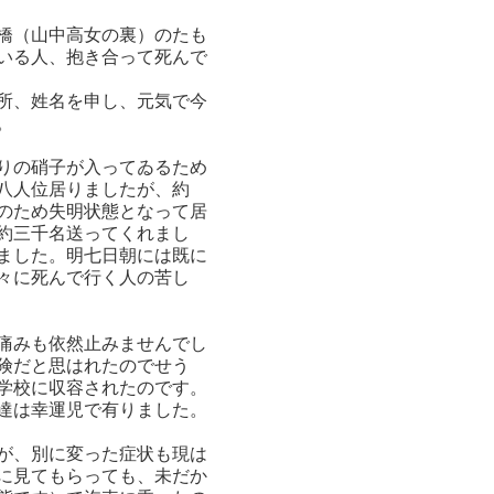
橋（山中高女の裏）のたも
いる人、抱き合って死んで
所、姓名を申し、元気で今
。
りの硝子が入ってゐるため
八人位居りましたが、約
のため失明状態となって居
約三千名送ってくれまし
ました。明七日朝には既に
々に死んで行く人の苦し
痛みも依然止みませんでし
険だと思はれたのでせう
学校に収容されたのです。
達は幸運児で有りました。
が、別に変った症状も現は
に見てもらっても、未だか