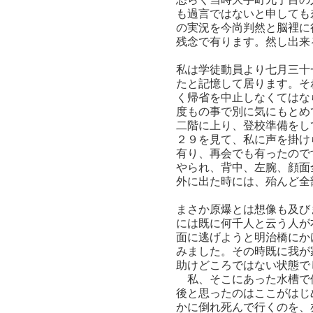
も過言ではないと申しても
の実況を今尚判然と脳裡に
残念で有ります。然し出来
私は学徒動員より七月三十
たと記憶して居ります。そ
く帰省を中止しなくてはな
度もの事で別に気にもとめ
二階に上り、登校準備をし
２９を見て、私に声を掛け
有り、再会でも有ったので
やられ、背中、左腕、顔面
外に出た時には、殆んど全
まさか原爆とは想像も及び
には既に何千人と云う人が
面に逃げようと明治橋にか
みました。その時既に我が
助けどころではない状態で
私、そこにあった水槽で体
後と思ったのはここがはじ
かに倒れ死んで行くのを、