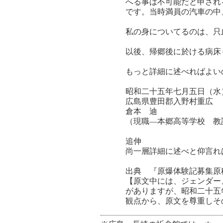
へる事は不可能だと申され
です。当時満員の汽車の中
私の身についてるのは、只
以後、帰郷後に於ける病床
もっと詳細に述べれば
昭和二十五年七月五日（水
広島県豊田郡入野村重広
倉本 迪
（現職―本郷高等学校 教
追伸
尚一層詳細に述べと仰言れ
出典 『原爆体験記募集原
【原文中には、ジェンダー
がありますが、昭和二十五
観点から、原文を尊重しそ