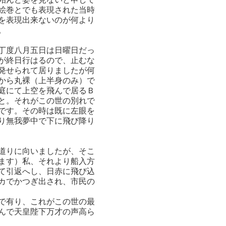
絵巻とでも表現された当時
を表現出来ないのが何より
。
丁度八月五日は日曜日だっ
が終日行はるので、止むな
発せられて居りましたが何
から丸裸（上半身のみ）で
庭にて上空を飛んで居るＢ
と。それがこの世の別れで
です。その時は既に左眼を
り無我夢中で下に飛び降り
道りに向いましたが、そこ
ます）私、それより船入方
て引返へし、日赤に飛び込
カでかつぎ出され、市民の
で有り、これがこの世の最
んで天皇陛下万才の声高ら