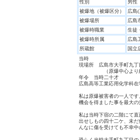
性別
男
被爆地（被爆区分）
広島
被爆場所
広島
被爆時職業
生徒
被爆時所属
広島
所蔵館
国立
当時
現場所 広島市大手町九丁
（原爆中心より約
年令 当時二十才
広島高等工業応用化学科在
私は原爆被害者の一人です
機会を得ました事を最大の
私は当時下宿の二階にて直
出せしもの四十二ケ、未だ
んなに傷を受けても不幸中
恐らく当時大手町九丁目の