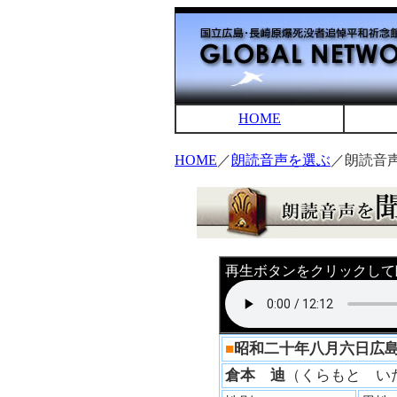
HOME
HOME
／
朗読音声を選ぶ
／朗読音
再生ボタンをクリックして
■
昭和二十年八月六日広
倉本 迪
（くらもと 