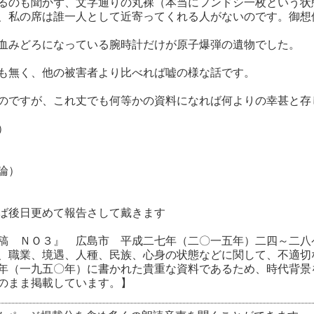
るのも聞かず、文字通りの丸裸（本当にフンドシ一枚という状
、私の席は誰一人として近寄ってくれる人がないのです。御想
血みどろになっている腕時計だけが原子爆弾の遺物でした。
も無く、他の被害者より比べれば嘘の様な話です。
よいのですが、これ丈でも何等かの資料になれば何より
）
論）
ば後日更めて報告さして戴きます
稿 ＮＯ３』 広島市 平成二七年（二〇一五年）二四～二八
、職業、境遇、人種、民族、心身の状態などに関して、不適切
年（一九五〇年）に書かれた貴重な資料であるため、時代背景
のまま掲載しています。】