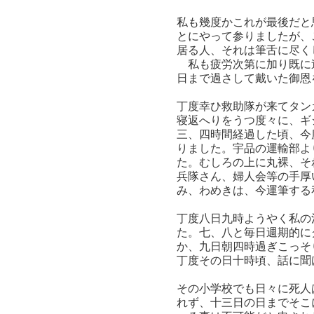
私も幾度かこれが最後だと
とにやって参りましたが、
居る人、それは筆舌に尽く
私も疲労次第に加り既に逃
日まで過さして戴いた御恩
丁度幸ひ救助隊が来てタン
寝返へりをうつ度々に、ギ
三、四時間経過した頃、今
りました。宇品の運輸部よ
た。むしろの上に丸裸、そ
兵隊さん、婦人会等の手厚
み、わめきは、今運筆する
丁度八日九時ようやく私の
た。七、八と毎日週期的に
か、九日朝四時過ぎこっそ
丁度その日十時頃、話に聞
その小学校でも日々に死人
れず、十三日の日までそこ