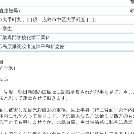
性
(直接被爆)
市大手町九丁目[現：広島市中区大手町五丁目]
・学生
工業専門学校化学工業科
広島原爆死没者追悼平和祈念館
目
千米）
学中
。先般、朝日新聞の広島版に記載募集された記事を見て、今こ
栄と思って運筆させて戴きます。
面し被害し左目光彩破裂の重傷、且上半身（特に背面）の体内
体内に七ケ入って居ります。その最大なる片は拾ミリ四方のも
の幸とでも申しませうか、元気百倍、今日尚活発に勉学に邁進
人々でこんなに傷を負い今日こんなに元気に送日してゐる人は