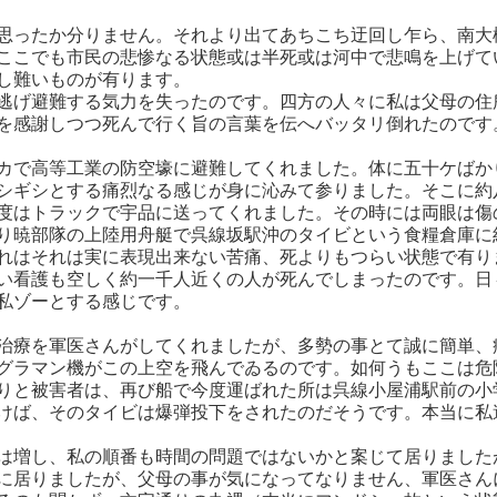
思ったか分りません。それより出てあちこち迂回し乍ら、南大
ここでも市民の悲惨なる状態或は半死或は河中で悲鳴を上げて
し難いものが有ります。
げ避難する気力を失ったのです。四方の人々に私は父母の住
を感謝しつつ死んで行く旨の言葉を伝へバッタリ倒れたのです
カで高等工業の防空壕に避難してくれました。体に五十ケばか
シギシとする痛烈なる感じが身に沁みて参りました。そこに約
度はトラックで宇品に送ってくれました。その時には両眼は傷
り暁部隊の上陸用舟艇で呉線坂駅沖のタイビという食糧倉庫に
れはそれは実に表現出来ない苦痛、死よりもつらい状態で有り
い看護も空しく約一千人近くの人が死んでしまったのです。日
私ゾーとする感じです。
治療を軍医さんがしてくれましたが、多勢の事とて誠に簡単、
グラマン機がこの上空を飛んでゐるのです。如何うもここは危
りと被害者は、再び船で今度運ばれた所は呉線小屋浦駅前の小
けば、そのタイビは爆弾投下をされたのだそうです。本当に私
は増し、私の順番も時間の問題ではないかと案じて居りました
に居りましたが、父母の事が気になってなりません、軍医さん