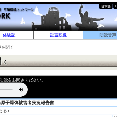
体験記
証言映像
朗読音声
声を聞く
朗読をお聞きください。
島原子爆弾被害者実況報告書
いたる）