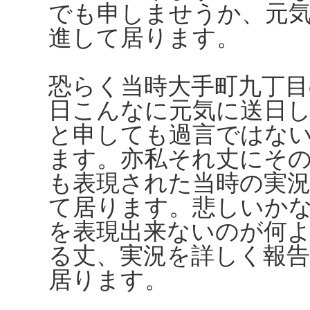
でも申しませうか、元
進して居ります。
恐らく当時大手町九丁
日こんなに元気に送日
と申しても過言ではな
ます。亦私それ丈にそ
も表現された当時の実
て居ります。悲しいか
を表現出来ないのが何
る丈、実況を詳しく報
居ります。