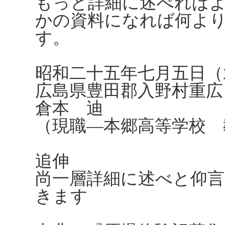
もっと詳細に述べれば
かの資料になれば何よ
す。
昭和二十五年七月五日（
広島県豊田郡入野村重広
倉本 迪
（現職―本郷高等学校 
追伸
尚一層詳細に述べと仰
きます