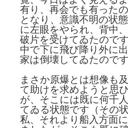
有り、再会でも有った
となり、意識不明の状
に左眼をやられ、背中、
破片を受けてゐたので
中で下に飛び降り外に
家は倒壊してゐたので
まさか原爆とは想像も
て助けを求めようと思
が、そこには既に何千
てゐる状態です（その
私、それより船入方面