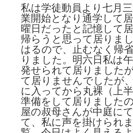
私は学徒動員より七月三
業開始となり通学して
曜日だったと記憶して
帰らうと思って居りま
はるので、止むなく帰
りました。明六日私は午
発せられて居りました
て居りませんでしたが
に入ってから丸裸（上
準備をして居りました
屋の叔母さんが中庭に
て、私に声を掛けられ
覧、今日はよく見える