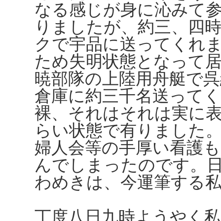
なる感じが身に沁みて
りましたが、約三、四
クで宇品に送ってくれ
ため失明状態となって
暁部隊の上陸用舟艇で
倉庫に約三千名送って
裸、それはそれは実に
らい状態で有りました
婦人会等の手厚い看護も
んでしまったのです。
わめきは、今運筆する
丁度八日九時ようやく