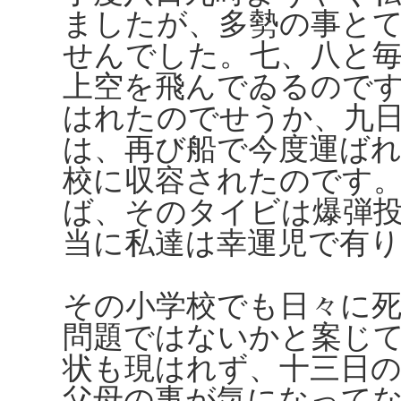
ましたが、多勢の事と
せんでした。七、八と
上空を飛んでゐるので
はれたのでせうか、九
は、再び船で今度運ばれ
校に収容されたのです
ば、そのタイビは爆弾
当に私達は幸運児で有
その小学校でも日々に
問題ではないかと案じ
状も現はれず、十三日
父母の事が気になって