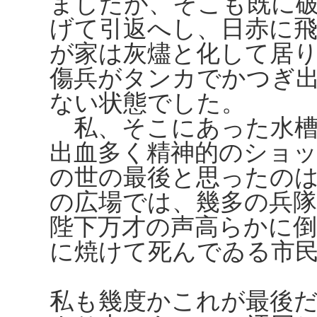
ましたが、そこも既に
げて引返へし、日赤に
が家は灰燼と化して居
傷兵がタンカでかつぎ
ない状態でした。
私、そこにあった水槽
出血多く精神的のショ
の世の最後と思ったの
の広場では、幾多の兵
陛下万才の声高らかに
に焼けて死んでゐる市
私も幾度かこれが最後