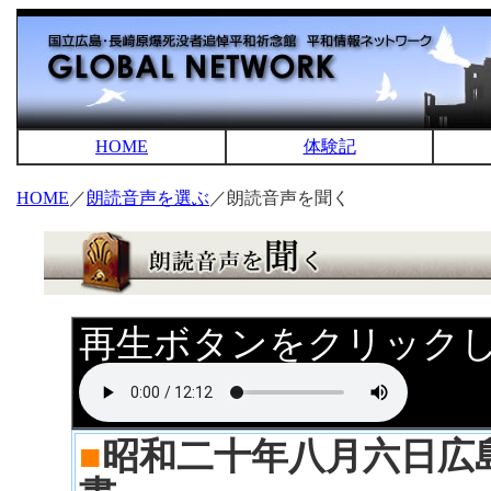
HOME
体験記
HOME
／
朗読音声を選ぶ
／朗読音声を聞く
再生ボタンをクリック
■
昭和二十年八月六日広