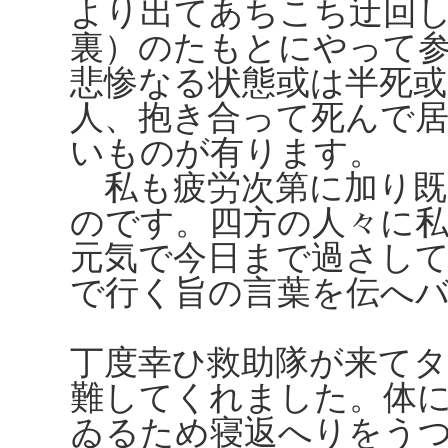
より出てあちこち迂回
裏）のたもとにやって
悲惨なる状態或は半死
人、抱き合って死んで
いものが有ります。
私も疲労次第に加り既
のです。四方の人々に
元気で今日まで過さし
で行く旨の言葉を伝へ
丁度幸ひ救助隊が来て
難してくれました。体
ゐるため寝返へりをう