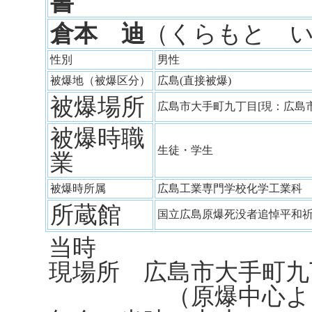
書
倉本 迪
（くらもと 
性別
男性
被爆地（被爆区分）
広島(直接被爆)
被爆場所
広島市大手町九丁目[現：広島
被爆時職
生徒・学生
業
被爆時所属
広島工業専門学校化学工業
所蔵館
国立広島原爆死没者追悼平和
当時
現場所 広島市大手町九
（原爆中心より