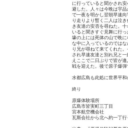
に行っていると聞かされ安
避した。人々は今晩は宇品
で一夜を明かし翌朝早速向
り走りより暫く二人は泣き
き友達の安否を尋ねた。十
いると聞きすぐ見舞に行っ
壕の上には死体の山で晩に
な中に入っているのではな
り兄が尋ねて来てくれた。
され早速友達と別れ兄と一
えここで二日ぶりで皆が逢
戦を迎えた。後で原子爆弾
水都広島も此処に世界平和
終り
原爆体験場所
広島市皆実町三丁目
宮本航空機会社
瓦斯会社から北へ約一丁行