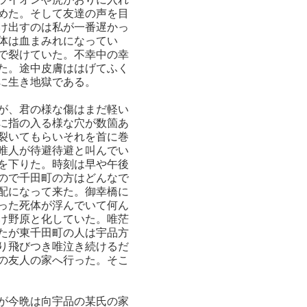
めた。そして友達の声を目
け出すのは私が一番遅かっ
体は血まみれになってい
で裂けていた。不幸中の幸
た。途中皮膚ははげてふく
に生き地獄である。
が、君の様な傷はまだ軽い
に指の入る様な穴が数箇あ
裂いてもらいそれを首に巻
唯人が待避待避と叫んでい
を下りた。時刻は早や午後
ので千田町の方はどんなで
配になって来た。御幸橋に
った死体が浮んでいて何ん
け野原と化していた。唯茫
たが東千田町の人は宇品方
り飛びつき唯泣き続けるだ
の友人の家へ行った。そこ
が今晩は向宇品の某氏の家