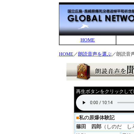
HOME
HOME
／
朗読音声を選ぶ
／朗読音
再生ボタンをクリックして
■
私の原爆体験記
篠田 四郎
（しのだ 