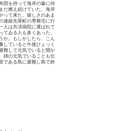
布団を持って海岸の壕に待
まだ燃え続けていた。海岸
やって来た。嬉しさのあま
の連絡先翠町の専務宅に行
一人は共済病院に運ばれて
ってゐる人も多くあった。
うか。もしかしたら、こん
養していると午後ひょっく
避難して元気でいると聞か
。姉の元気でいることも伝
里である島に避難し島で終