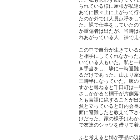
られている様に屋根が私達
あてに段々上に上がって行
たのか外では人員点呼をし
た。裸で仕事をしていたの
か重傷者は出たが、当時は
れあがっている人、裸で走
この中で自分が生きている
と相手にしてくれなかった
いている人もいた。私と一
き手当をし、壕に一時避難
るだけであった。山より家
三時半になっていた。腹の
すかと尋ねると千田町は一
さしかかると欄干が片側落
とも言語に絶することが出
然と立っていると町内会長
面に避難したと教えて下さ
けだった。家の様子はわか
で友達のシャツを借りて着
ふと考えると姉が宇品の暁