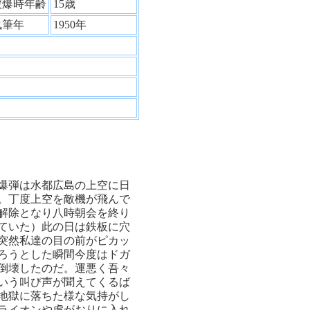
被爆時年齢
15歳
執筆年
1950年
爆弾は水都広島の上空に日
。丁度上空を敵機が飛んで
解除となり八時朝会を終り
ていた）此の日は鉄板に穴
突然私達の目の前がピカッ
ろうとした瞬間今度はドガ
倒壊したのだ。運悪く吾々
いう叫び声が聞えてくるば
地獄に落ちた様な気持がし
ライオンや虎がおりに入れ