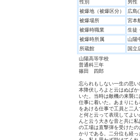
性別
男
被爆地（被爆区分）
広島
被爆場所
宮本
被爆時職業
生徒
被爆時所属
山陽
所蔵館
国立
山陽高等学校
普通科三年
篠田 四郎
忘られもしない一生の思い
本降伏しろよと云はぬばか
いた。当時は敵機の来襲に
仕事に着いた。あまりにも
をあける仕事で工員と二人
と何と云って表現してよい
んと云う大きな音と共に私
の工場は直撃弾を受けたの
かりである。二分位も経っ
た。私も思わず助けてくれ