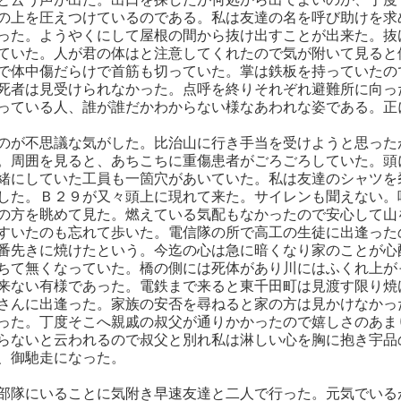
の上を圧えつけているのである。私は友達の名を呼び助けを求
った。ようやくにして屋根の間から抜け出すことが出来た。抜
ていた。人が君の体はと注意してくれたので気が附いて見ると
で体中傷だらけで首筋も切っていた。掌は鉄板を持っていたの
死者は見受けられなかった。点呼を終りそれぞれ避難所に向っ
っている人、誰が誰だかわからない様なあわれな姿である。正
のが不思議な気がした。比治山に行き手当を受けようと思った
。周囲を見ると、あちこちに重傷患者がごろごろしていた。頭
緒にしていた工員も一箇穴があいていた。私は友達のシャツを
した。Ｂ２９が又々頭上に現れて来た。サイレンも聞えない。
の方を眺めて見た。燃えている気配もなかったので安心して山
すいたのも忘れて歩いた。電信隊の所で高工の生徒に出逢った
番先きに焼けたという。今迄の心は急に暗くなり家のことが心
ちて無くなっていた。橋の側には死体があり川にはふくれ上が
来ない有様であった。電鉄まで来ると東千田町は見渡す限り焼
さんに出逢った。家族の安否を尋ねると家の方は見かけなかっ
った。丁度そこへ親戚の叔父が通りかかったので嬉しさのあま
らないと云われるので叔父と別れ私は淋しい心を胸に抱き宇品
、御馳走になった。
部隊にいることに気附き早速友達と二人で行った。元気でいる