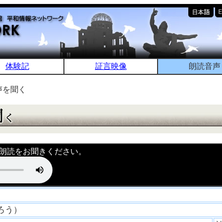
体験記
証言映像
朗読音声
声を聞く
朗読をお聞きください。
しろう）