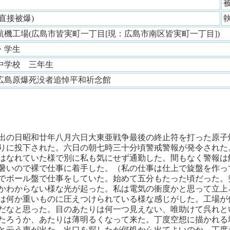
性
(直接被爆)
航機工場(広島市皆実町一丁目[現：広島市南区皆実町一丁目])
・学生
中学校 三年生
広島原爆死没者追悼平和祈念館
出の日昭和廿年八月六日大東亜戦争最後の終止符を打った原子
りに投下された。六日の朝七時三十分頃警戒警報が発令された
はなれていた様で別に私も気にせず通勤した。間もなく警報は
暑いので裸で仕事に着手した。（私の仕事は仕上で旋盤を作っ
でボール盤で仕事をしていた。始めて五分もたった頃だった。
かわからない様な光が起った。私は電気の衝度かと思って立上
は何か重いものに圧えつけられている様な感じがした。工場が
だなと思った。目のあたりは何一つ見えない、唯助けて呉れと
たろうか、あたりは薄明るくなって来た。丁度空想に描かれる
と云う声が出た。出口を探したが何処から出てよいのか、丁度