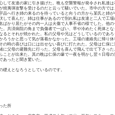
心して友達の家に引き揚げた。晩も空襲警報が発令され私達は
が焼夷弾攻撃を受けるのだと云って騒いでいた。市中の方では
宇品へ行き姉の来るのを待っていると向うの方から某氏と姉が
伏して喜んだ。姉は仕事があるので別れ私は友達と二人で工場
名ばかり居たがその内一人は火傷で人事不省の様でした。他の
た。共済病院の角まで負傷者で一ぱい、早や冷めたく死体とな
なるとそれが焼かれた。私の父母や兄はどうしているのであろ
かろうかと思って気が落着かなかった。工場の連絡先に帰り休
その時の喜びは口には出せない喜びに打たれた。父母は仁保に
緒に父母の避難先に行った。父母も喜んで飛んで出て下さった
ふことが出来た。其の晩は仁保の壕で一夜を明かし翌々日母の
であったと聞き驚いた。
の礎えとなろうとしているのです。
った所