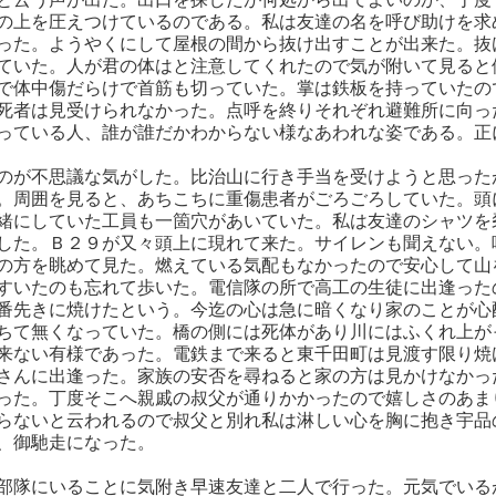
の上を圧えつけているのである。私は友達の名を呼び助けを求
った。ようやくにして屋根の間から抜け出すことが出来た。抜
ていた。人が君の体はと注意してくれたので気が附いて見ると
で体中傷だらけで首筋も切っていた。掌は鉄板を持っていたの
死者は見受けられなかった。点呼を終りそれぞれ避難所に向っ
っている人、誰が誰だかわからない様なあわれな姿である。正
のが不思議な気がした。比治山に行き手当を受けようと思った
。周囲を見ると、あちこちに重傷患者がごろごろしていた。頭
緒にしていた工員も一箇穴があいていた。私は友達のシャツを
した。Ｂ２９が又々頭上に現れて来た。サイレンも聞えない。
の方を眺めて見た。燃えている気配もなかったので安心して山
すいたのも忘れて歩いた。電信隊の所で高工の生徒に出逢った
番先きに焼けたという。今迄の心は急に暗くなり家のことが心
ちて無くなっていた。橋の側には死体があり川にはふくれ上が
来ない有様であった。電鉄まで来ると東千田町は見渡す限り焼
さんに出逢った。家族の安否を尋ねると家の方は見かけなかっ
った。丁度そこへ親戚の叔父が通りかかったので嬉しさのあま
らないと云われるので叔父と別れ私は淋しい心を胸に抱き宇品
、御馳走になった。
部隊にいることに気附き早速友達と二人で行った。元気でいる