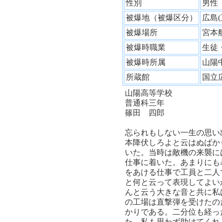
性別
男
被爆地（被爆区分）
広島
被爆場所
宮本
被爆時職業
生徒
被爆時所属
山陽
所蔵館
国立
山陽高等学校
普通科三年
篠田 四郎
忘られもしない一生の思い
本降伏しろよと云はぬばか
いた。当時は敵機の来襲に
仕事に着いた。あまりにも
をあける仕事で工員と二人
と何と云って表現してよい
んと云う大きな音と共に私
の工場は直撃弾を受けたの
かりである。二分位も経っ
た。私も思わず助けてくれ