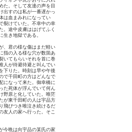
めた。そして友達の声を目
け出すのは私が一番遅かっ
体は血まみれになってい
で裂けていた。不幸中の幸
た。途中皮膚ははげてふく
に生き地獄である。
が、君の様な傷はまだ軽い
に指の入る様な穴が数箇あ
裂いてもらいそれを首に巻
唯人が待避待避と叫んでい
を下りた。時刻は早や午後
ので千田町の方はどんなで
配になって来た。御幸橋に
った死体が浮んでいて何ん
け野原と化していた。唯茫
たが東千田町の人は宇品方
り飛びつき唯泣き続けるだ
の友人の家へ行った。そこ
が今晩は向宇品の某氏の家