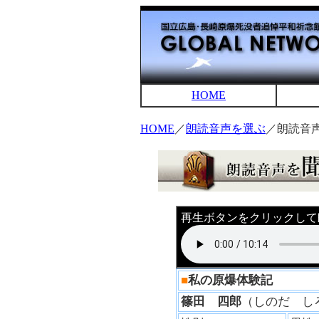
HOME
HOME
／
朗読音声を選ぶ
／朗読音
再生ボタンをクリックして
■
私の原爆体験記
篠田 四郎
（しのだ 