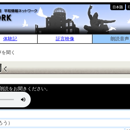
体験記
証言映像
朗読音声
声を聞く
朗読をお聞きください。
しろう）