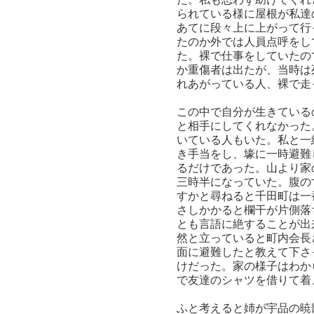
られている様に屋根が私達
あてに段々上に上がって行
たのか外では人員点呼をし
た。裸で仕事をしていたの
か重傷者は出たが、当時は
れあがっている人、裸で走
この中で自分が生きている
と相手にしてくれなかった
いている人もいた。私と一
き手当をし、壕に一時避難
るだけであった。山より家
三時半になっていた。腹の
すかと尋ねると千田町は一
さしかかると欄干が片側落
とも言語に絶することが出
然と立っていると町内会長
面に避難したと教えて下さ
けだった。家の様子はわか
で友達のシャツを借りて着
ふと考えると姉が宇品の暁