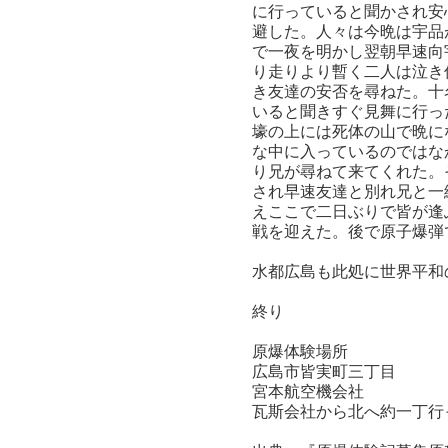
に行っていると聞かされ安
避した。人々は今晩は宇品
で一夜を明かし翌朝早速向
り走りより暫く二人は泣き
き友達の安否を尋ねた。十
いると聞きすぐ見舞に行っ
壕の上には死体の山で晩に
な中に入っているのではな
り兄が尋ねて来てくれた。
され早速友達と別れ兄と一
えここで二日ぶりで皆が逢
戦を迎えた。後で原子爆弾
水都広島も此処に世界平和
終り
原爆体験場所
広島市皆実町三丁目
宮本航空機会社
瓦斯会社から北へ約一丁行