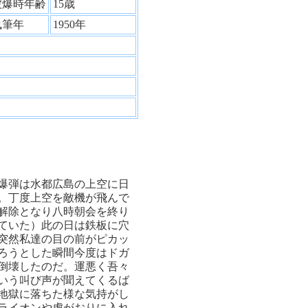
被爆時年齢
15歳
執筆年
1950年
爆弾は水都広島の上空に日
。丁度上空を敵機が飛んで
解除となり八時朝会を終り
ていた）此の日は鉄板に穴
突然私達の目の前がピカッ
ろうとした瞬間今度はドガ
倒壊したのだ。運悪く吾々
いう叫び声が聞えてくるば
地獄に落ちた様な気持がし
ライオンや虎がおりに入れ