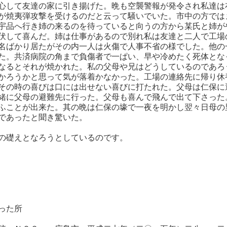
心して友達の家に引き揚げた。晩も空襲警報が発令され私達は
が焼夷弾攻撃を受けるのだと云って騒いでいた。市中の方では
宇品へ行き姉の来るのを待っていると向うの方から某氏と姉が
伏して喜んだ。姉は仕事があるので別れ私は友達と二人で工場
名ばかり居たがその内一人は火傷で人事不省の様でした。他の
た。共済病院の角まで負傷者で一ぱい、早や冷めたく死体とな
なるとそれが焼かれた。私の父母や兄はどうしているのであろ
かろうかと思って気が落着かなかった。工場の連絡先に帰り休
その時の喜びは口には出せない喜びに打たれた。父母は仁保に
緒に父母の避難先に行った。父母も喜んで飛んで出て下さった
ふことが出来た。其の晩は仁保の壕で一夜を明かし翌々日母の
であったと聞き驚いた。
の礎えとなろうとしているのです。
った所