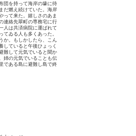
布団を持って海岸の壕に待
まだ燃え続けていた。海岸
やって来た。嬉しさのあま
の連絡先翠町の専務宅に行
一人は共済病院に運ばれて
ってゐる人も多くあった。
うか。もしかしたら、こん
養していると午後ひょっく
避難して元気でいると聞か
。姉の元気でいることも伝
里である島に避難し島で終