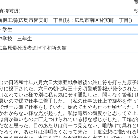
性
(直接被爆)
航機工場(広島市皆実町一丁目[現：広島市南区皆実町一丁目])
・学生
中学校 三年生
広島原爆死没者追悼平和祈念館
出の日昭和廿年八月六日大東亜戦争最後の終止符を打った原子
りに投下された。六日の朝七時三十分頃警戒警報が発令された
はなれていた様で別に私も気にせず通勤した。間もなく警報は
暑いので裸で仕事に着手した。（私の仕事は仕上で旋盤を作っ
でボール盤で仕事をしていた。始めて五分もたった頃だった。
かわからない様な光が起った。私は電気の衝度かと思って立上
は何か重いものに圧えつけられている様な感じがした。工場が
だなと思った。目のあたりは何一つ見えない、唯助けて呉れと
たろうか、あたりは薄明るくなって来た。丁度空想に描かれる
と云う声が出た。出口を探したが何処から出てよいのか、丁度