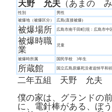
天野 允夫
（あまの 
性別
男性
被爆地（被爆区分）
広島(直接被爆)
被爆場所
広島市南千田町[現：広島市中
被爆時職
児童
業
被爆時所属
国民学校 3年生
所蔵館
国立広島原爆死没者追悼平和
二年五組 天野 允夫
僕の家は、グランドの
に、電針棒がある、ぼ