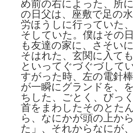
め前の右によった、所
の日父は、座敷で足の
労ほうしに行っていた
そしていた。僕はその
も友達の家に、さそい
そはれた、玄関に入て
といってぐづぐづして
すがった時、左の電針
が一瞬にグランドを、
ちした、ごとく、びっ
首をまわしたそのとた
ら、なにかが頭の上か
た」、それからなにが