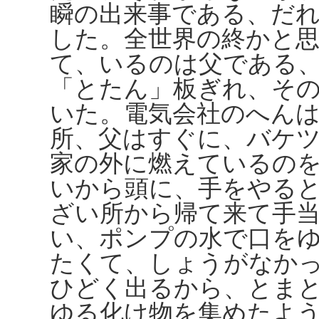
瞬の出来事である、だ
した。全世界の終かと
て、いるのは父である
「とたん」板ぎれ、そ
いた。電気会社のへん
所、父はすぐに、バケ
家の外に燃えているの
いから頭に、手をやる
ざい所から帰て来て手
い、ポンプの水で口を
たくて、しょうがなか
ひどく出るから、とま
ゆる化け物を集めたよ