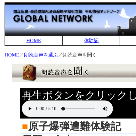
HOME
体験記
HOME
／
朗読音声を選ぶ
／朗読音声を聞く
再生ボタンをクリック
■
原子爆弾遭難体験記