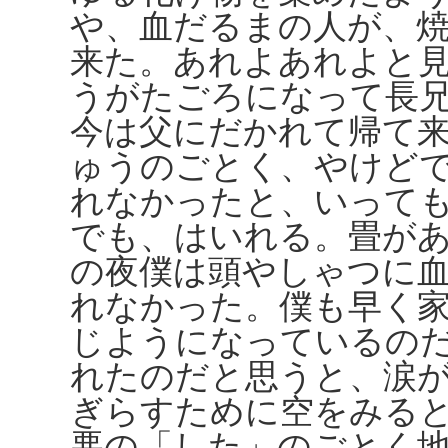
や、血だるまの人が、
来た。あれよあれよと
うがたごろになって長
今は父にだかれて帰て
ゅうのごとく、やけど
れなかったと、いって
でも、はいれる。畳が
の夜僕は頭やしゃつに
れなかった。僕も早く
じようになっているの
れたのだと思うと、涙
ぎらすために空をみる
悪の「した」のごとく