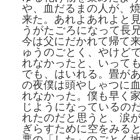
や、血だるまの人が、
来た。あれよあれよと
うがたごろになって長
今は父にだかれて帰て
ゅうのごとく、やけど
れなかったと、いって
でも、はいれる。畳が
の夜僕は頭やしゃつに
れなかった。僕も早く
じようになっているの
れたのだと思うと、涙
ぎらすために空をみる
悪の「した」のごとく