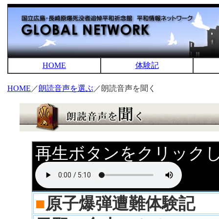
HOME
体験記
HOME
／
朗読音声を選ぶ
／朗読音声を聞く
再生ボタンをクリック
■
原子爆弾遭難体験記