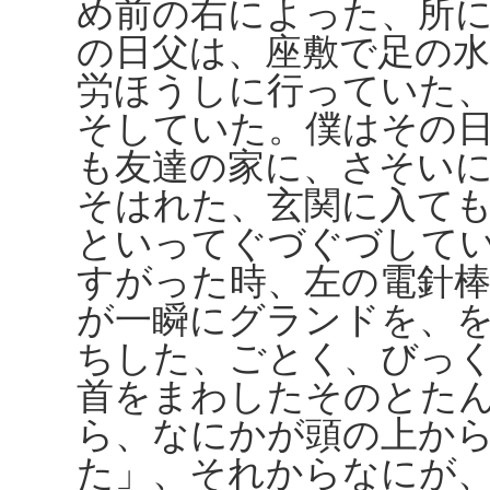
め前の右によった、所
の日父は、座敷で足の
労ほうしに行っていた
そしていた。僕はその
も友達の家に、さそい
そはれた、玄関に入て
といってぐづぐづして
すがった時、左の電針
が一瞬にグランドを、
ちした、ごとく、びっ
首をまわしたそのとた
ら、なにかが頭の上か
た」、それからなにが