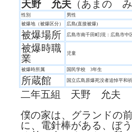
天野 允夫
（あまの 
性別
男性
被爆地（被爆区分）
広島(直接被爆)
被爆場所
広島市南千田町[現：広島市中
被爆時職
児童
業
被爆時所属
国民学校 3年生
所蔵館
国立広島原爆死没者追悼平和
二年五組 天野 允夫
僕の家は、グランドの
に、電針棒がある、ぼ