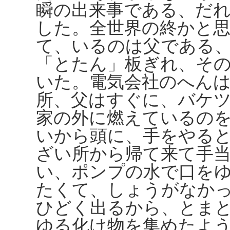
瞬の出来事である、だ
した。全世界の終かと
て、いるのは父である
「とたん」板ぎれ、そ
いた。電気会社のへん
所、父はすぐに、バケ
家の外に燃えているの
いから頭に、手をやる
ざい所から帰て来て手
い、ポンプの水で口を
たくて、しょうがなか
ひどく出るから、とま
ゆる化け物を集めたよ