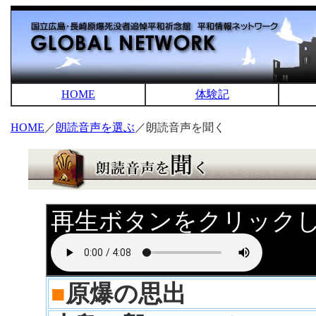
HOME
体験記
HOME
／
朗読音声を選ぶ
／朗読音声を聞く
再生ボタンをクリック
■
原爆の思出