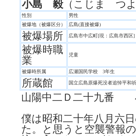
小島 毅
（こじま つ
性別
男性
被爆地（被爆区分）
広島(直接被爆)
被爆場所
広島市中広町[現：広島市西区
被爆時職
児童
業
被爆時所属
広瀬国民学校 3年生
所蔵館
国立広島原爆死没者追悼平和
山陽中二Ｄ二十九番 
僕は昭和二十年八月六日
た。と思うと空襲警報