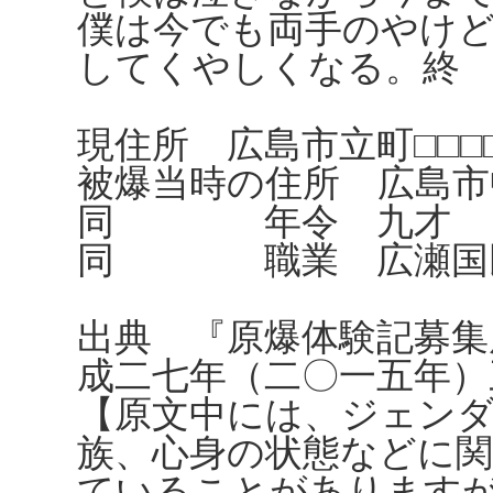
僕は今でも両手のやけ
してくやしくなる。終
現住所 広島市立町□□□
被爆当時の住所 広島市中
同 年令 九才
同 職業 広瀬国民
出典 『原爆体験記募集
成二七年（二〇一五年）
【原文中には、ジェンダ
族、心身の状態などに
ていることがあります