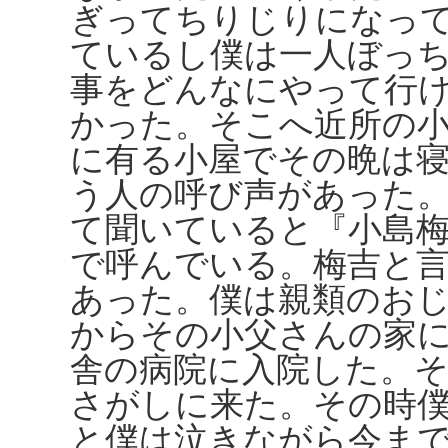
ぎってちりじりになっ
ているし僕は一人ぼっ
事をどんなにやって行
かった。そこへ近所の
に有る小屋でその晩は
う人の呼び声があった
て聞いていると『小島
で呼んでいる。梅吉と
あった。僕は親類のお
からその小父さんの家
舎の病院に入院した。
さがしに来た。その時
と僕は泣きながら今ま