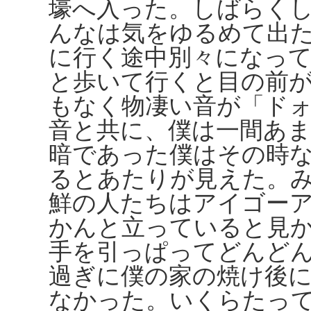
壕へ入った。しばらく
んなは気をゆるめて出
に行く途中別々になっ
と歩いて行くと目の前
もなく物凄い音が「ド
音と共に、僕は一間あ
暗であった僕はその時
るとあたりが見えた。
鮮の人たちはアイゴー
かんと立っていると見
手を引っぱってどんど
過ぎに僕の家の焼け後
なかった。いくらたっ