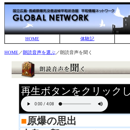
HOME
体験記
HOME
／
朗読音声を選ぶ
／朗読音声を聞く
再生ボタンをクリック
■
原爆の思出