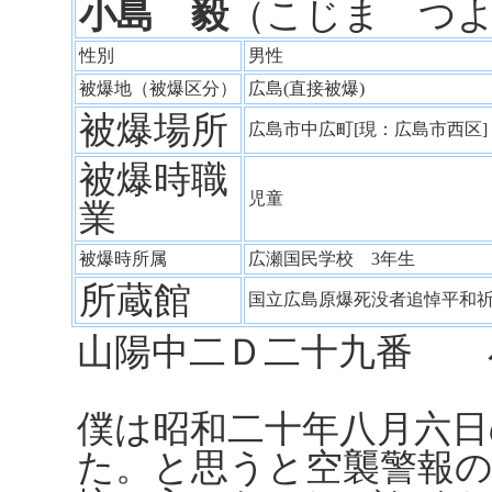
小島 毅
（こじま つ
性別
男性
被爆地（被爆区分）
広島(直接被爆)
被爆場所
広島市中広町[現：広島市西区
被爆時職
児童
業
被爆時所属
広瀬国民学校 3年生
所蔵館
国立広島原爆死没者追悼平和
山陽中二Ｄ二十九番 
僕は昭和二十年八月六日
た。と思うと空襲警報