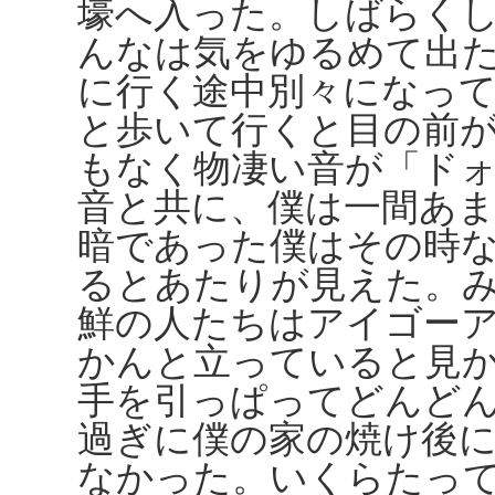
壕へ入った。しばらく
んなは気をゆるめて出
に行く途中別々になっ
と歩いて行くと目の前
もなく物凄い音が「ド
音と共に、僕は一間あ
暗であった僕はその時
るとあたりが見えた。
鮮の人たちはアイゴー
かんと立っていると見
手を引っぱってどんど
過ぎに僕の家の焼け後
なかった。いくらたっ