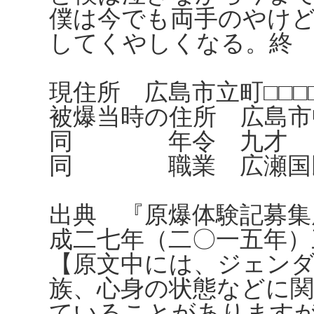
僕は今でも両手のやけ
してくやしくなる。終
現住所 広島市立町□□□
被爆当時の住所 広島市中
同 年令 九才
同 職業 広瀬国民
出典 『原爆体験記募集
成二七年（二〇一五年）
【原文中には、ジェンダ
族、心身の状態などに
ていることがあります