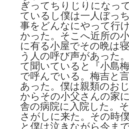
ぎってちりじりになっ
ているし僕は一人ぼっ
事をどんなにやって行
かった。そこへ近所の
に有る小屋でその晩は
う人の呼び声があった
て聞いていると『小島
で呼んでいる。梅吉と
あった。僕は親類のお
からその小父さんの家
舎の病院に入院した。
さがしに来た。その時
と僕は泣きながら今ま