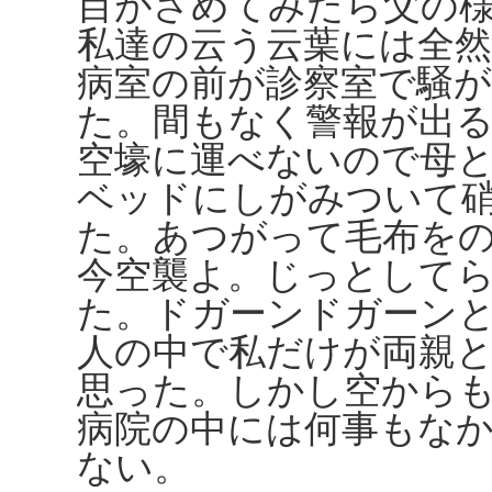
目がさめてみたら父の
私達の云う云葉には全
病室の前が診察室で騒
た。間もなく警報が出る
空壕に運べないので母
ベッドにしがみついて
た。あつがって毛布を
今空襲よ。じっとして
た。ドガーンドガーン
人の中で私だけが両親
思った。しかし空から
病院の中には何事もな
ない。