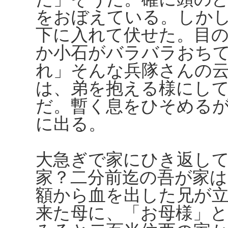
をおぼえている。しか
下に入れて伏せた。目
か小石がバラバラおち
れ」そんな兵隊さんの
は、弟を抱える様にし
だ。暫く息をひそめる
に出る。
大急ぎで家にひき返し
家？二分前迄の吾が家
額から血を出した兄が
来た母に、「お母様」