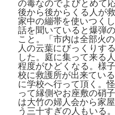
の毒なのでよびとめて
後から後からくる人が
家中の繃帯を使いつく
話を聞いていると爆弾
こと。「市内は全部火
人の云葉にびっくりす
した。庭に集って来る
程度がひどくなる。様
校に救護所が出来てい
に学校へ行って頂く。
って縁側やお座敷の硝
は大竹の婦人会から家
う三十すぎの人もいる