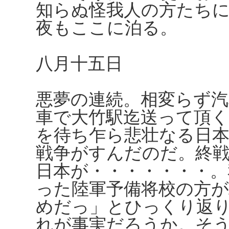
知らぬ怪我人の方たち
夜もここに泊る。
八月十五日
悪夢の連続。相変らず汽
車で大竹駅迄送って頂く
を待ち乍ら悲壮なる日
戦争がすんだのだ。終
日本が・・・・・・・。
った陸軍予備将校の方
めだっ」とひっくり返
れが事実だろうか。そ