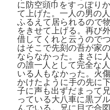
に防空頭巾をすっぽり
て上げた。一人の男の
ふるえて居られるので
をきせて上げる。再び
借してくれと云うので
はそこで先刻の吾が家
ならなかった。まさに
の誰一人として完全な
いる人もなかった。火
かけたように手の先に
子に声も出ずだまって
っている大八車に黒ブ
んでいる。兄に目で合