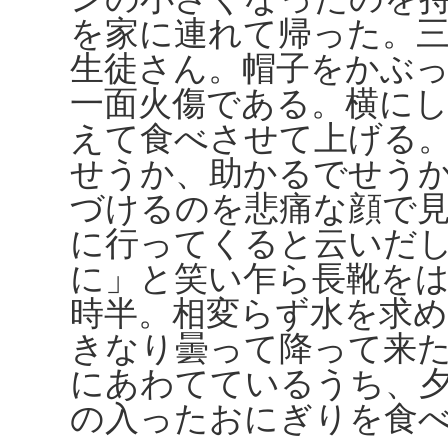
を家に連れて帰った。
生徒さん。帽子をかぶ
一面火傷である。横に
えて食べさせて上げる
せうか、助かるでせう
づけるのを悲痛な顔で
に行ってくると云いだ
に」と笑い乍ら長靴を
時半。相変らず水を求
きなり曇って降って来
にあわてているうち、
の入ったおにぎりを食