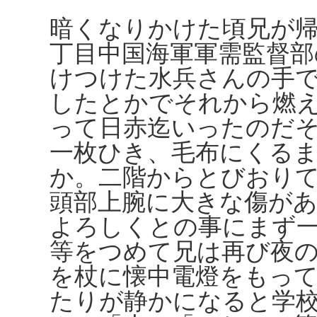
暗くなりかけた頃兄が
丁目中国海軍軍需監督部
けつけた水兵さんの手
したとかでそれから燃
って日赤迄いったのだ
一枚ひき、毛布にくる
か。二階からとびおり
頭部上腕に大きな傷が
よろしくとの事にまず
等をつめて兄は再び夜
を杖に懐中電燈をもっ
たりが静かになると学