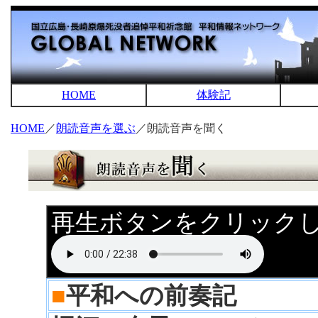
HOME
体験記
HOME
／
朗読音声を選ぶ
／朗読音声を聞く
再生ボタンをクリック
■
平和への前奏記