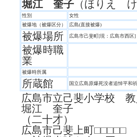
堀江 奎子
（ほりえ 
性別
女性
被爆地（被爆区分）
広島(直接被爆)
被爆場所
広島市己斐町[現：広島市西区
被爆時職
業
被爆時所属
所蔵館
国立広島原爆死没者追悼平和
広島市立己斐小学校 教
堀江 奎子
（二十才）
広島市己斐上町□□□□□