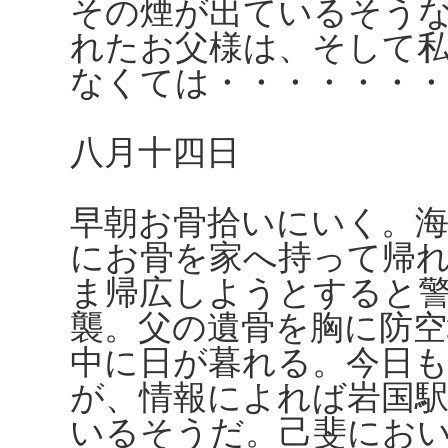
その煙が出ているそう
れたお父様は、そして
なくては・・・・・・・
八月十四日
早朝お骨拾いにいく。
にお骨を家へ持って帰
ま帰広しようとすると
襲。父の遺骨を胸に防
中に日が暮れる。今日
が、情報によれば岩国
いるそうだ。己斐にお