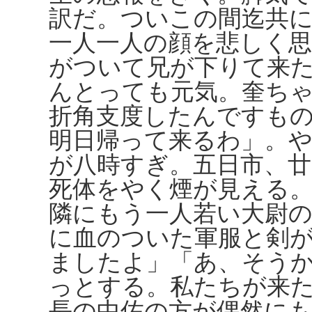
訳だ。ついこの間迄共
一人一人の顔を悲しく
がついて兄が下りて来
んとっても元気。奎ち
折角支度したんですも
明日帰って来るわ」。
が八時すぎ。五日市、廿
死体をやく煙が見える
隣にもう一人若い大尉
に血のついた軍服と剣
ましたよ」「あ、そう
っとする。私たちが来
長の中佐の方が偶然に