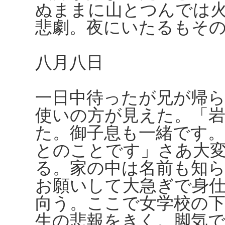
ぬままに山とつんでは
悲劇。夜にいたるもそ
八月八日
一日中待ったが兄が帰
使いの方が見えた。「
た。御子息も一緒です
とのことです」さあ大
る。家の中は名前も知
お願いして大急ぎで身
向う。ここで女学校の下
生の悲報をきく。脚気