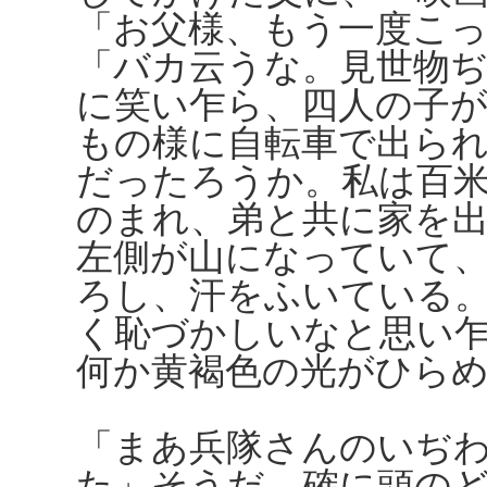
「お父様、もう一度こ
「バカ云うな。見世物
に笑い乍ら、四人の子
もの様に自転車で出ら
だったろうか。私は百
のまれ、弟と共に家を
左側が山になっていて
ろし、汗をふいている
く恥づかしいなと思い
何か黄褐色の光がひら
「まあ兵隊さんのいぢ
た」そうだ。確に頭の