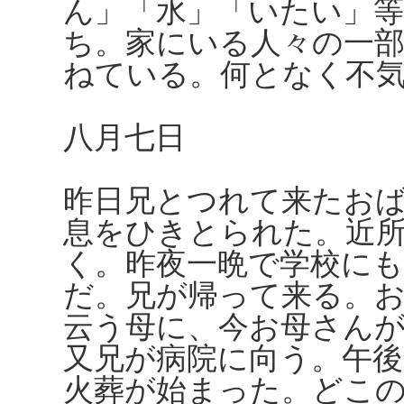
ん」「水」「いたい」
ち。家にいる人々の一
ねている。何となく不
八月七日
昨日兄とつれて来たお
息をひきとられた。近
く。昨夜一晩で学校に
だ。兄が帰って来る。
云う母に、今お母さん
又兄が病院に向う。午後
火葬が始まった。どこ