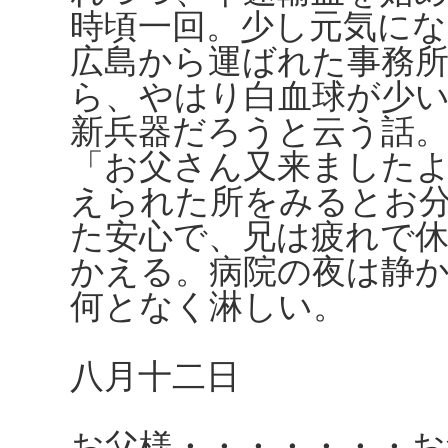
時頃一回。少し元気に
広島から運ばれた事務
ら、やはり白血球が少
新兵器だろうと云う話
「お父さん又来ました
えられた所をみるとお
た安心で、兄は疲れで
かえる。病院の夜は静
何となく淋しい。
八月十二日
お父様・・・・・・・お