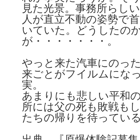
見た光景。事務所らしい
人が直立不動の姿勢で
いていた。どうしたの
が・・・・・・・。
やっと来た汽車にのっ
来ごとがフイルムにな
実。
あまりにも悲しい平和
所には父の死も敗戦も
たちの帰りを待ってい
出典 『原爆体験記募集