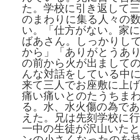
た。学校に引き返して
のまわりに集る人々の
い。「仕方がない。家
ばあさん。しっかりし
から」「ありがとうあ
の前から火が出まして
んな対話をしている中
来て三人でお座敷に上
痛い痛いとのたうちま
る。水、水火傷の為で
えた。兄は先刻学校に
一中の生徒が沢山いた
ンの小さくなったのを