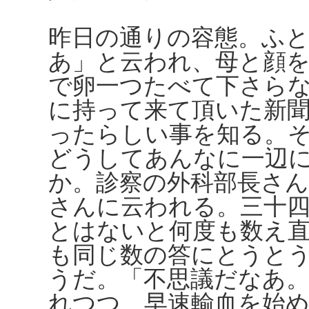
昨日の通りの容態。ふ
あ」と云われ、母と顔
で卵一つたべて下さら
に持って来て頂いた新
ったらしい事を知る。
どうしてあんなに一辺
か。診察の外科部長さ
さんに云われる。三十
とはないと何度も数え
も同じ数の答にとうと
うだ。「不思議だなあ
れつつ、早速輸血を始