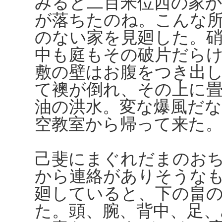
みると二百米位西の家
が落ちたのね。こんな
のない家を見廻した。
中も庭もその破片だら
敷の壁はお腹をつき出
て襖が倒れ、その上に
油の洪水。変な爆風だ
空教室から帰って来た。
己斐にまぐれだまのお
から連絡がありそうな
廻していると、下の畠
た。頭、腕、背中、足