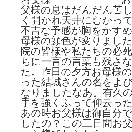
父様の息はだんだん苦
く開かれ天井にむかっ
不吉な予感が胸をかす
母様の顔色が変りまし
院の皆様や私たちの必
ちに一言の言葉も残さ
た。昨日の夕方お母様
った結城さんの名をよ
なりましたなあ。有久
手を強くふって仰云っ
あの時お父様は御自分
したの？この三日間お