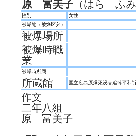
原 富美子
（はら ふ
性別
女性
被爆地（被爆区分）
被爆場所
被爆時職
業
被爆時所属
所蔵館
国立広島原爆死没者追悼平和
作文
二年八組
原 富美子