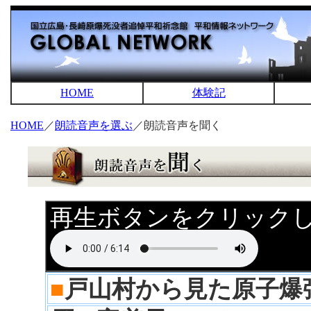
HOME
体験記
HOME
／
朗読音声を選ぶ
／朗読音声を聞く
再生ボタンをクリック
■
戸山村から見た原子