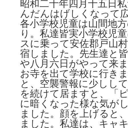
昭和二十年四月十五日私
んだんはげしくなって
各小学校児童は山間地方
り。私達皆実小学校児童
スに乗って安佐郡戸山
宿しました。先生達と
や八月六日がやって来
お寺を出て学校に行き
と、空襲警報に少しし
を続けて居ますと、「
に暗くなった様な気が
ました。顔を上げると
ました。私達は、キャ