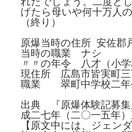
れたでしょう。二度と
げたら母いや何十万人
（終り）
原爆当時の住所 安佐郡
当時の職業 ナシ
〃〃の年令 八才（小学
現住所 広島市皆実町三丁
職業 翠町中学校二
出典 『原爆体験記募集
成二七年（二〇一五年）
【原文中には、ジェンダ