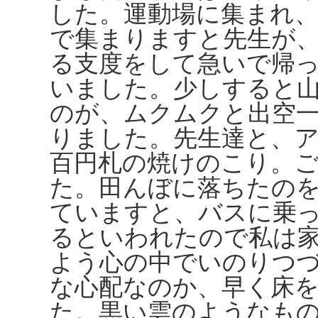
した。運動場に集まれ
で集まりますと先生が
る支度をして急いで帰
いました。少しすると
のが、ムクムクと出空
りました。先生達と、
百円札の焼けのこり。
た。田んぼに落ちたの
ていますと、バスに乗
るといわれたので私は
よう心の中でいのりつ
な心配なのか、早く床
た。黒い雲のようなも