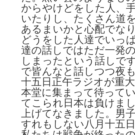
からやけどをした人、
いたりし、たくさん道
あるまいかと心配でな
どうをした人達でいっ
達の話しではただ一発
しまったという話しで
で皆んなと話しつつ夜
十五日正午ラジオが重
本堂に集まって待って
てこられ日本は負けま
上げてなきました。男
すれもしない八月十五
私たちは戦争が終ったの