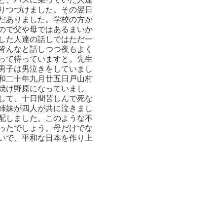
りつづけました。その翌日
だありました。学校の方か
ので父や母ではあるまいか
した人達の話しではただ一
皆んなと話しつつ夜もよく
って待っていますと。先生
男子は男泣きをしていまし
和二十年九月廿五日戸山村
焼け野原になっていまし
して、十日間苦しんで死な
姉妹が四人が共に泣きまし
配しました。このような不
ったでしょう。母だけでな
いで、平和な日本を作り上