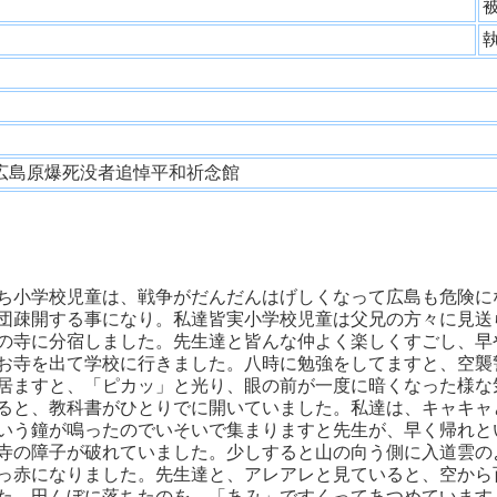
性
広島原爆死没者追悼平和祈念館
ち小学校児童は、戦争がだんだんはげしくなって広島も危険に
団疎開する事になり。私達皆実小学校児童は父兄の方々に見送
の寺に分宿しました。先生達と皆んな仲よく楽しくすごし、早
お寺を出て学校に行きました。八時に勉強をしてますと、空襲
居ますと、「ピカッ」と光り、眼の前が一度に暗くなった様な
ると、教科書がひとりでに開いていました。私達は、キャキャ
いう鐘が鳴ったのでいそいで集まりますと先生が、早く帰れと
寺の障子が破れていました。少しすると山の向う側に入道雲の
っ赤になりました。先生達と、アレアレと見ていると、空から
た。田んぼに落ちたのを、「あみ」ですくってあつめています