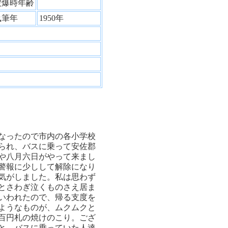
被爆時年齢
執筆年
1950年
なったので市内の各小学校
られ、バスに乗って安佐郡
や八月六日がやって来まし
警報に少しして解除になり
気がしました。私は思わず
とさわぎ泣くものさえ居ま
いわれたので、帰る支度を
ようなものが、ムクムクと
百円札の焼けのこり。ござ
と、バスに乗っていた人達