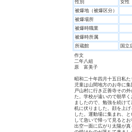
性別
女
被爆地（被爆区分）
被爆場所
被爆時職業
被爆時所属
所蔵館
国立
作文
二年八組
原 富美子
昭和二十年四月十五日私た
児童は山間地方のお寺に集
戸山村に行き正善寺その外
た。学校が遠いので朝早く
ましたので、勉強を続けて
机に伏りました。顔を上げ
した。運動場に集まれ、と
して急いで帰って見るとお
出空一面に広がり太陽が真
の焼けたのが落ちて来まし