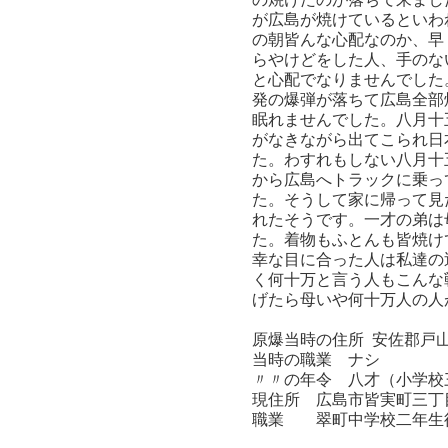
が広島が焼けているといわ
の朝皆んな心配なのか、早
らやけどをした人、手のな
と心配でなりませんでした
発の爆弾が落ちて広島全部
眠れませんでした。八月十
がなきながら出てこられ日
た。わすれもしない八月十
から広島へトラックに乗っ
た。そうして家に帰って見
れたそうです。一才の弟は
た。着物もふとんも皆焼け
幸な目に合った人は私達の
く何十万と言う人もこんな
げたら母いや何十万人の人
原爆当時の住所 安佐郡戸
当時の職業 ナシ
〃〃の年令 八才（小学校
現住所 広島市皆実町三丁目
職業 翠町中学校二年