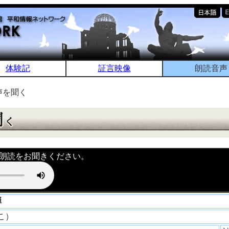
体験記
証言映像
朗読音声
声を聞く
朗読をお聞きください。
爆弾
みこ）