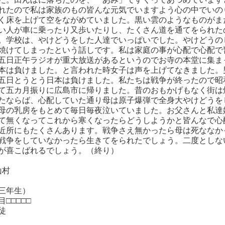
れたので私は家族のもの皆んな元気でいますよう心の中でいの
く床を上げて空をながめていました。黒い雲のようなものがま
い人が車に乗ったり又歩いたりし、たくさん道を通てをられた
。学校は、やけどうをした人達でいっぱいでした。やけどうの
焼けてしまったという話しです。私は家庭の事が心配で心配で
五日正午ラジオが重大放送があるというのでお寺の本堂に集ま
本は負けました。と言われた時女子は声を上げてなきました。
五日とうとう日本は負けました。私たちは戦争が終ったので昭
て五カ月振りに広島市に帰りました。昔のおもかげもなく街は
たならば、心配していた通り母は原子爆弾で全身大やけどうを
母の乳房をもとめて毎日毎夜泣いていました。お父さんと私達
て無くなってこれから寒くなったらどうしようかと皆んなで心
近所にもたくさんあります。戦争さえ無かったら母は死ななか
戦争をしていなかったら生きてをられたでしょう。二度としな
が喜こばれるでしょう。（終り）
山村
三年生）
□□□□□
生徒