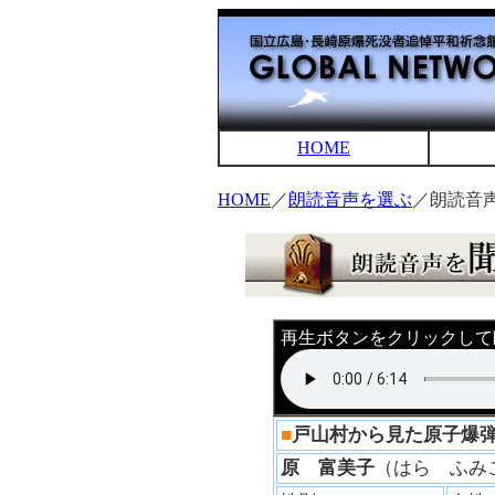
HOME
HOME
／
朗読音声を選ぶ
／朗読音
再生ボタンをクリックして
■
戸山村から見た原子
原 富美子
（はら ふ