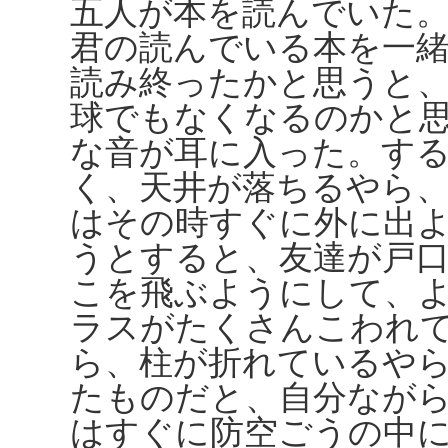
五人が本を読んでいた
君の読んでいる本を一
読み終ったかと思うと
球でもなくなるのかと
な音が耳に入った。す
く、天井が落ちるやら
はその時すぐに外に出
うとすると、友達が戸
こを飛ぶようにして、
ラスがたくさんこわれ
ら、柱が折れているや
たものだと、自分なが
はすぐに防空ごうの中