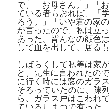
で、「お母さん。」「
ている者もおれば、「
ろう。」「いや君の家
が言ったので、私は立
あった。皆んなの顔色
して血を出して、居る
しばらくして私等は家
と、先生に言われたの
に行く時には窓のガラ
そろっていたのに、陳
ら、ガラス戸はこわれ
ているしまつで有った