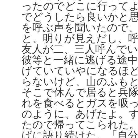
ったのでどこに行って
でどうしたら良いかと
を呼ぶ声を聞いたので
と、明りが見えだし、
友人が二、三人呼んで
彼等と一緒に逃げる途
げていていやになるほ
らないけど、山のふも
そこで休んで居ると兵
れを食べるとガスを吸
のように、あげたよ。
たので帰ってこられた
げに語り続けた。「自