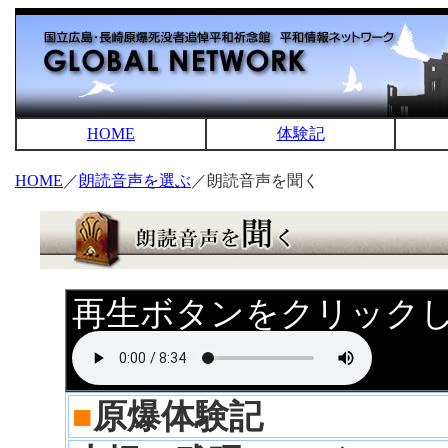
HOME
体験記
HOME
／
朗読音声を選ぶ
／朗読音声を聞く
再生ボタンをクリック
■
原爆体験記