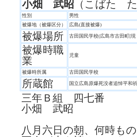
小畑 武昭
（こばた 
性別
男性
被爆地（被爆区分）
広島(直接被爆)
被爆場所
古田国民学校(広島市古田町[
被爆時職
児童
業
被爆時所属
古田国民学校
所蔵館
国立広島原爆死没者追悼平和
三年Ｂ組 
小畑 武昭
八月六日の朝、何時も