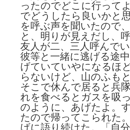
ったのでどこに行って
でどうしたら良いかと
を呼ぶ声を聞いたので
と、明りが見えだし、
友人が二、三人呼んで
彼等と一緒に逃げる途
げていていやになるほ
らないけど、山のふも
そこで休んで居ると兵
れを食べるとガスを吸
のように、あげたよ。
たので帰ってこられた
げに語り続けた。「自