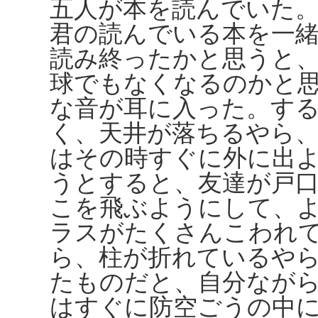
五人が本を読んでいた
君の読んでいる本を一
読み終ったかと思うと
球でもなくなるのかと
な音が耳に入った。す
く、天井が落ちるやら
はその時すぐに外に出
うとすると、友達が戸
こを飛ぶようにして、
ラスがたくさんこわれ
ら、柱が折れているや
たものだと、自分なが
はすぐに防空ごうの中