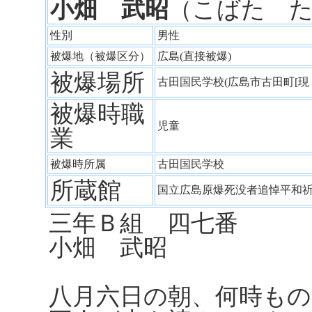
小畑 武昭
（こばた 
性別
男性
被爆地（被爆区分）
広島(直接被爆)
被爆場所
古田国民学校(広島市古田町[
被爆時職
児童
業
被爆時所属
古田国民学校
所蔵館
国立広島原爆死没者追悼平和
三年Ｂ組 
小畑 武昭
八月六日の朝、何時も