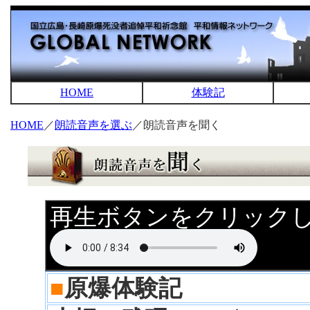
HOME
体験記
HOME
／
朗読音声を選ぶ
／朗読音声を聞く
再生ボタンをクリック
■
原爆体験記