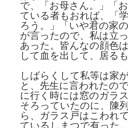
で、「お母さん。」「
ている者もおれば、「
ろう。」「いや君の家
が言ったので、私は立
あった。皆んなの顔色
して血を出して、居る
しばらくして私等は家
と、先生に言われたの
に行く時には窓のガラ
そろっていたのに、陳
ら、ガラス戸はこわれ
ているしまつで有った