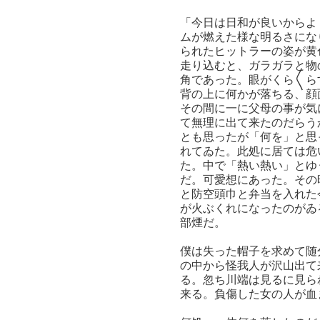
「今日は日和が良いからよ
ムが燃えた様な明るさにな
られたヒットラーの姿が黄
走り込むと、ガラガラと物
角であった。眼がくら〱ら
背の上に何かが落ちる、顔
その間に一に父母の事が気
て無理に出て来たのだらう
とも思ったが「何を」と思
れてゐた。此処に居ては危
た。中で「熱い熱い」とゆ
だ。可愛想にあった。その
と防空頭巾と弁当を入れた
が火ぶくれになったのがゐ
部煙だ。
僕は失った帽子を求めて随
の中から怪我人が沢山出て
る。忽ち川端は見るに見ら
来る。負傷した女の人が血