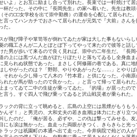
せいよ」とお互に励まし合って別れた。長束では一軒焼けて居
一杯だった。その中に『長岡先生』の家へ着いた。先生は教頭
（その□□女学校を出て崇中勤務）の運命を心配して居られた
と言ってハンカチでおさへて居られたが元気で『大前』さんを
った。
スが飛び障子や箪笥等が倒れてゐたが家は大した事もないらし
菱の職工さんが二人とぼとぼ下ってやって来たので彼等と話し
けた男が歩いて来るので良く見れば、崇中の二年生だ。「長岡
道の上には黒づんだ血がぽたりぽたりと落ちてゐるし全身血ま
に見られぬ状態であった。まさしく阿修羅の巷である。真に地
はしやがったのは？「野郎、やりやあがったな……」とやりば
。それから少し帰って八木の『竹本君』と供になった。小南原
られたが馬が助ったので良かった。」と言って帰って居られた
止まってゐて二中の生徒が乗ってゐた。『的場』が居ったので
と言う。すぐ四人で飛び乗ってゐると沢山戦災者が乗られた。
ラックの背に立って眺めると、広島の上空には黒煙がもうもう
かんぞ！」と男児の、大和丈夫の若き血潮は体力にたぎり立つ
叫したのだ、「俺が居る、必ずや、この仇は撃ってみせる。友
目にも涙は無かった。血走った両眼がきつく、きらきらと光っ
トラックは祇園町の本通へ出て走った。今井病院で殆どの人が
と言うので僕も下りた。自動車に乗って居るとだんだんと落着