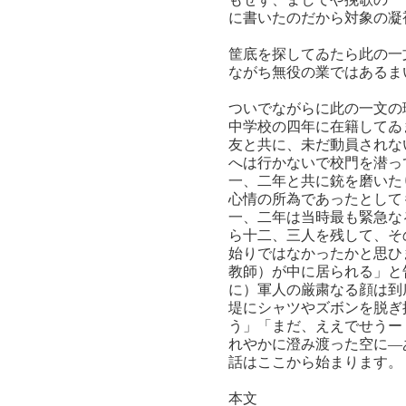
に書いたのだから対象の凝
筐底を探してゐたら此の一
ながち無役の業ではあるま
ついでながらに此の一文の
中学校の四年に在籍してゐ
友と共に、未だ動員されな
へは行かないで校門を潜っ
一、二年と共に銃を磨いた
心情の所為であったとして
一、二年は当時最も緊急な
ら十二、三人を残して、そ
始りではなかったかと思ひ
教師）が中に居られる」と
に）軍人の厳粛なる顔は到
堤にシャツやズボンを脱ぎ
う」「まだ、ええでせうー
れやかに澄み渡った空に―
話はここから始まります。
本文