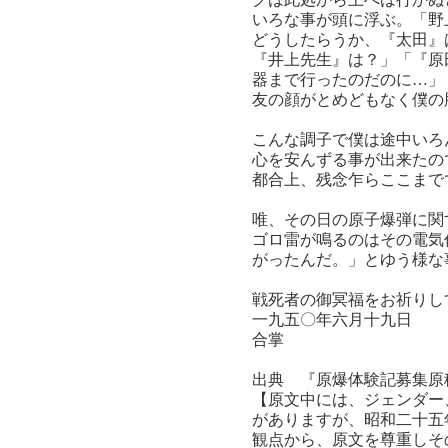
いろな事が頭に浮ぶ。「野
どうしたらうか、『太田』
『井上先生』は？」「『原
器まで行ったのだのに…」
友の顔がとめどもなく僕の
こんな調子で僕は途中いろ
心を安んずる事が出来たの
都合上、残念乍らここまで
唯、その日の原子爆弾に関
ゴロ雷が鳴るのはその電気
がったんだ。」とゆう様な
戦死者の御冥福をお祈りし
一九五〇年六月十九日
合掌
出典 『原爆体験記募集原
【原文中には、ジェンダー
がありますが、昭和二十五
観点から、原文を尊重しそ