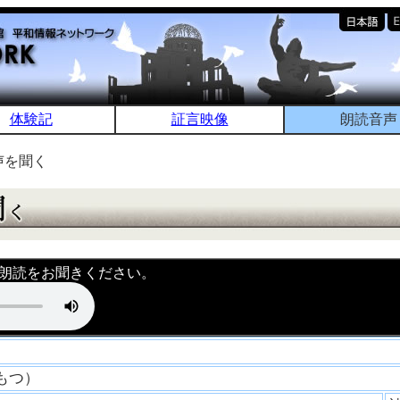
体験記
証言映像
朗読音声
声を聞く
朗読をお聞きください。
たもつ）