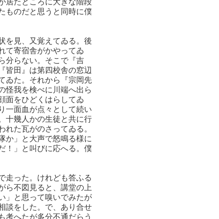
が居たところに大きな階段
たものだと思うと同時に僕
状を見、又覚えてゐる。後
れて寄宿舎がかやってゐ
ら分らない。そこで『吉
『皆田』は第四校舎の窓辺
てゐた。それから『宗岡先
の怪我を検べに川端へ出ら
顔面をひどくはらしてゐ
り一面血が点々として続い
。十幾人かの生徒と共に行
われた瓦がのさってゐる。
隊か」と大声で怒鳴る様に
だ！」と叫びに応へる。僕
で走った。けれども答ふる
がら不図見ると、講堂の上
い」と思って嗅いでみたが
相談をした。で、あり合せ
も考へたが多分不通だらう