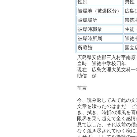
性別
男
被爆地（被爆区分）
広島
被爆場所
崇徳
被爆時職業
生徒
被爆時所属
崇徳
所蔵館
国立
広島県安佐郡三入村字南原
当時 崇徳中学校四年
現在 広島文理大英文科一
助信 保
前言
今、読み返してみて此の文
文章を綴ったのはまだ「ピ
き、拭き、時折の涼風を喜
限界を乗り越えて全く感情
見て涙した、それ以前の僕
なく焼き尽されてゆく様に
もせず、ましてや挽歌の一