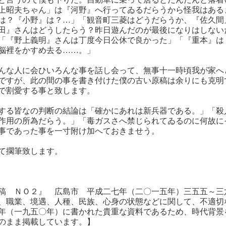
上昭夫ちゃん」は『河野』へ行ってゐるだらうから怪我はある
は？『小野』は？…」「観音町三菱はどうだらうか、『佐久間
田』さんはどうしたらう？昨日遊んだのが最後になりはしない
「『野上義明』さんは丁度今日公休で良かった」「『重本』は
脳裡をかすめ去る……。」
んな人に会ひいろんな事を話し会って、無事十一時頃我が家へ
ですが、此の間の事を書き付けた僕の古い原稿は余りにも克明
で割愛する事と致します。
する皆なの判断の結論は「確かにあれは新兵器である。」「殺
作用の所為だらう。」「毒ガスさへ禁じられてゐるのに何故に
事であった事を一寸附け加へておきませう。
て擱筆致します。
稿 ＮＯ２』 広島市 平成二七年（二〇一五年）三五五～三
、職業、境遇、人種、民族、心身の状態などに関して、不適切
年（一九五〇年）に書かれた貴重な資料であるため、時代背景
のまま掲載しています。】