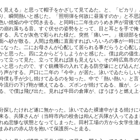
く見える」と思って帽子をかざして見てゐた。と、「ピカリ」
り、瞬間熱いと感じた。「照明弾を何故に昼落すのか」と不思
色い焼焔の中で閃き去る。と同時に二年生のうめき声が背後で
の崩れ落ちる音。すぐ伏せの姿勢をとって、目と耳とを手で掩
する、凡てが灰色で彩られた様だ。突然「痛いー。」後頭部を
面へ砂が散る。人間は危機に直面すればいろいろの事が一時に
になった。二にお母さんが心配して居られる事だらうと心配し
かと思った。四に之からどうしようかと感じた。僕は此の儘生
って立って見た、立って見れば誰も見えない。その時広島市の
いと思ったので、すぐ銃機等の入れてある防空壕にとび込んだ
う声がする。戸口に二年の『今中』が居た。泳いでゐたらしい
時僕も手が少し焼けてゐるのを知った。中で「熱い熱い」と言
今流行の下げ鞄が燃えてゐる、ズボンが焼けてゐる、服が、シ
る、で僕は飛び出た。見れば牛田の倉庫が、ぼうぼうと燃え上
分探したけれど遂に無かった。泳いでゐた裸連中がまる焼けに
来る、兵隊さんが（当時市内の校舎は殆んど兵隊が入ってゐま
れぬ悲惨な状態となってしまった。田村工場の方から女学生達
まみれの赤ん坊を抱いて保護所へと走る。