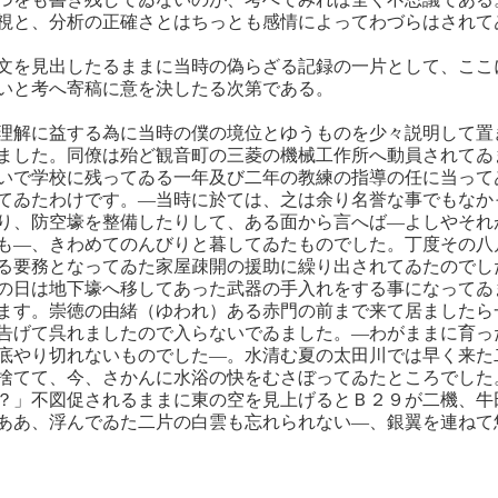
視と、分析の正確さとはちっとも感情によってわづらはされて
文を見出したるままに当時の偽らざる記録の一片として、ここ
いと考へ寄稿に意を決したる次第である。
理解に益する為に当時の僕の境位とゆうものを少々説明して置
ました。同僚は殆ど観音町の三菱の機械工作所へ動員されてゐ
いで学校に残ってゐる一年及び二年の教練の指導の任に当って
てゐたわけです。―当時に於ては、之は余り名誉な事でもなか
り、防空壕を整備したりして、ある面から言へば―よしやそれ
も―、きわめてのんびりと暮してゐたものでした。丁度その八
る要務となってゐた家屋疎開の援助に繰り出されてゐたのでし
の日は地下壕へ移してあった武器の手入れをする事になってゐ
ます。崇徳の由緒（ゆわれ）ある赤門の前まで来て居ましたら
告げて呉れましたので入らないでゐました。―わがままに育っ
底やり切れないものでした―。水清む夏の太田川では早く来た
捨てて、今、さかんに水浴の快をむさぼってゐたところでした
？」不図促されるままに東の空を見上げるとＢ２９が二機、牛
ああ、浮んでゐた二片の白雲も忘れられない―、銀翼を連ねて