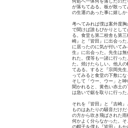
何処へ一体何を落したのだ
が落ちてゐる。板が散って
の生運のあった事に嬉しか
考へてみれば僕は案外度胸
で聞けば誰もぴかりとして
る。食堂も第二校舎も第三
崎』と『皆田』に出会った
に居ったのに気が付いてみ
生』に出会った。先生は無
れた。僕等も一諸に行った
た。焼けたらしい。他人の
てゐる。すると『宗岡先生
ってみると食堂の下敷にな
そして「ウー、ウー」と呻
聞かれると、黄色い赤土の
は急いで鋸を取りに行った
それを『皆田』と『吉崎』
ものはあたりの騒音だけだ
の方から吹き飛ばされた雨
何かよく分らなかった。そ
の帽子を僕も『皆田』もか