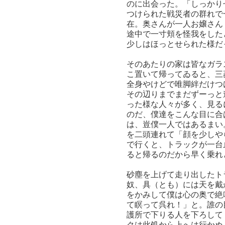
のに出会った。「しっかり
つけられた戦災者の群れで
在。奥さんが一人お嬢さん
途中で一寸頬を怪我をした
少しはほっとせられた様だ
そのあたりの家は皆なガラ
こ置いて帰ってゐると、三
全身やけどで唯脚絆だけつ
その辺りまでまだずーっと
った様な人々が多く、見る
のだ、僕達をこんな目に合
は、豈僕一人ではあるまい
を二頭連れて「顔を少しや
で行くと、トラックが一台
ると帰るのだから早く乗れ
砂塵を上げて走り出したト
奴、具（とも）には天を戴
をかみして僕は心の奥で絶
て瞑って呉れ！」と。誰の
護所で下りる人を下ろして
クは此処から上へは行かぬ