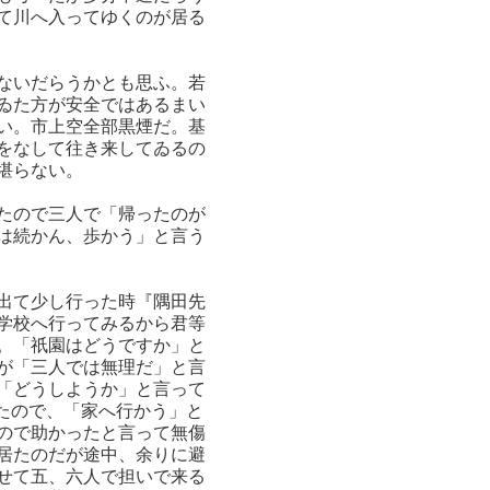
て川へ入ってゆくのが居る
ないだらうかとも思ふ。若
ゐた方が安全ではあるまい
い。市上空全部黒煙だ。基
をなして往き来してゐるの
堪らない。
たので三人で「帰ったのが
は続かん、歩かう」と言う
出て少し行った時『隅田先
学校へ行ってみるから君等
。「祇園はどうですか」と
が「三人では無理だ」と言
「どうしようか」と言って
たので、「家へ行かう」と
ので助かったと言って無傷
居たのだが途中、余りに避
せて五、六人で担いで来る