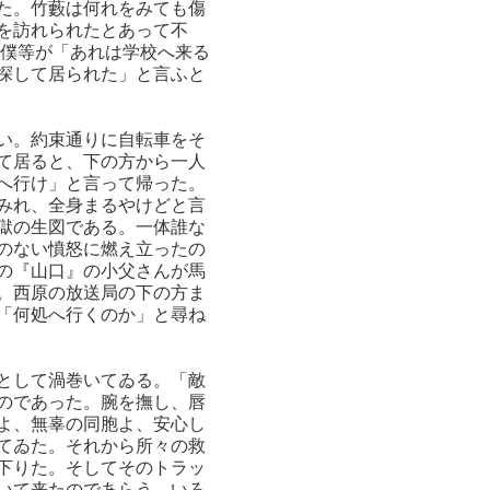
た。竹藪は何れをみても傷
を訪れられたとあって不
。僕等が「あれは学校へ来る
探して居られた」と言ふと
い。約束通りに自転車をそ
て居ると、下の方から一人
へ行け」と言って帰った。
みれ、全身まるやけどと言
獄の生図である。一体誰な
のない憤怒に燃え立ったの
の『山口』の小父さんが馬
。西原の放送局の下の方ま
「何処へ行くのか」と尋ね
として渦巻いてゐる。「敵
のであった。腕を撫し、唇
よ、無辜の同胞よ、安心し
てゐた。それから所々の救
下りた。そしてそのトラッ
いて来たのであらう、いろ