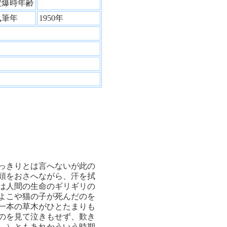
被爆時年齢
執筆年
1950年
っきりとは言へないが此の
頭をおさへながら、汗を拭
は人間の生命のギリギリの
よこや猫の子が死んだのを
一本の草木がひとたまりも
のを見て泣きもせず、歎き
。）ともあれかういう時期