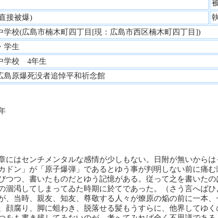
性
(直接被爆)
中学校(広島市楠木町四丁目[現：広島市西区楠木町四丁目])
・学生
中学校 4年生
広島原爆死没者追悼平和祈念館
年
章にはセンチメンタルな感情が少しもない。日附が無いからは
カドン」が「原子爆弾」であるとゆう事が判明しない前に痛む
びつつ、書いたものだとゆう記憶がある。従って之を書いたの
の涸渇してしまってゐた時期に於てであった。（さう言へばひ
が、当時、親友、知友、尊敬する人々が燎原の焔の前に一本、
、顔腐り、脚に蛆わき、脱落せる髪もうすらに、他界してゆく
つをも書き残してゐないのが、考へてみれば全く不思議である