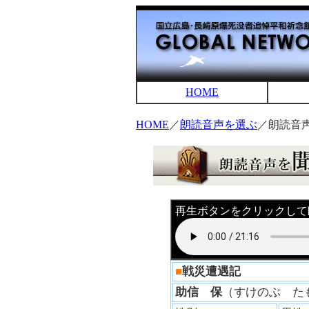
HOME
HOME
／
朗読音声を選ぶ
／朗読音
再生ボタンをクリックして
■
戦災遭遇記
助信 保
（すけのぶ 