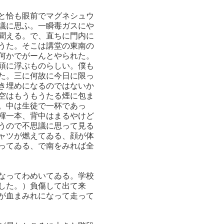
と恰も眼前でマグネシュウ
議に思ふ。一瞬毒ガスにや
聞える。で、直ちに門内に
うた。そこは講堂の東南の
何かでがーんとやられた。
頭に浮ぶものらしい。僕も
た。三に何故に今日に限っ
き埋めになるのではないか
空はもうもうたる煙に包ま
。中は生徒で一杯であっ
褌一本、背中はまるやけど
うので不思議に思って見る
ャツが燃えてゐる、顔が体
ってゐる、で南をみれば全
なってわめいてゐる。学校
した。）負傷して出て来
が血まみれになって走って