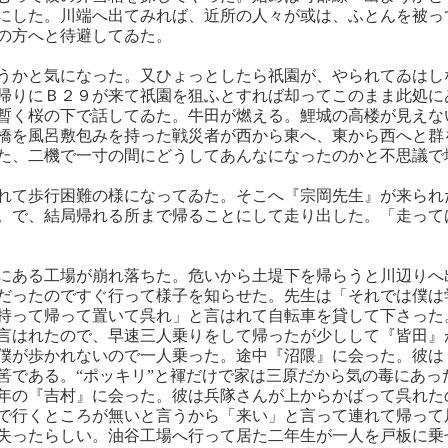
にした。川端へ出てみれば、近所の人々が或は、ふとんを被っ
の方へと待避してゐた。
うかと気になった。又ひょっとしたら祇園が、やられてゐはし
帰りにＢ２９が来て祇園を狙ふとすれば却ってこのまま此処に
暫く桜の下で話してゐた。牛田が燃える。鯉城の高楼が見えな
橋を風呂敷包みを持った戦災者が西から東へ、東から西へと群
た、二機で一寸の間にどうしてあんなになったのかと不思議で
れて歩行困難の様になってゐた。そこへ『宗岡先生』が来られ
。で、結局帰れる所まで帰ることにして走り出した。「走って
にある工場が崩れ落ちた。危いから土堤下を帰らうと川辺りへ
だったのですぐ行って様子を知らせた。先生は「それでは僕は
持って帰って置いて呉れ」と言はれて自転車を貸して下さった
言はれたので、早速三人乗りをして帰ったが少しして『皆田』
僕が歩かれないので一人乗った。途中『沼隈』に会った。彼は
筈である。“ポッキリ”と褌だけで家は三原だから気の毒にあっ
年の『吉村』に会った。彼は兵隊さんが上からかばって呉れた
で行くところが無いと言うから「来い」と言って連れて帰って
失ったらしい。油谷工場へ行って居た二年生が一人を戸板に乗