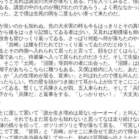
らうと見れば講堂の天井が落ちて居る。門を入ってみると、僕
ゐる。講堂の中のものが飛び出たのであらう。よく死ななかっ
った。之で僕は生死の間を二度もかい潜って来たのだ。
が良いのかも知れぬ。先の大水害の時も今もはっきりとその真
から後をはっきり記憶してゐる者は少い。又見れば相撲場も倒
校舎も皆ひっくり返ってゐる。さっぱり何処へ何が落ちたのや
。『吉崎』は腰を打たれてひっくり返ってゐたのだとゆうし、
るとその内側へ入れられて居ったと言って、顔をひどくはらし
傷であった。待避壕へ入って居られたのださうだ。そして生徒
。そこで『土岡』『沼隈』等四年の者に出会った。『沼隈』は
帽子があちらこちらに幾つもある。又僕は校内に入った。あた
』が「人の生埋めが居る、皆来い」と叫ばれたので僕も叫んだ
ったらしい。竹の壁を頭がつき抜けて耳から上が出てそこにこ
いてゐる。暫くして兵隊さんが四、五人来られた。そして「兵
下から「兵隊だ」と返事をする。「しっかりせい！」「大丈夫
。
とに渡して置いて「誰か生き埋めは居ないかーオーイ」と叫ん
った。それでもまだ居るかも知れないと思ってなほ走り続けな
樋の残りを伝って、ポツリポツリと雫が落ちて居る。「可笑し
こで丁度、『皆田』と『吉崎』がそこに来合せて居たので帰る
むって彼の弁当箱を探してやった。始めは可部線へ出ようかと