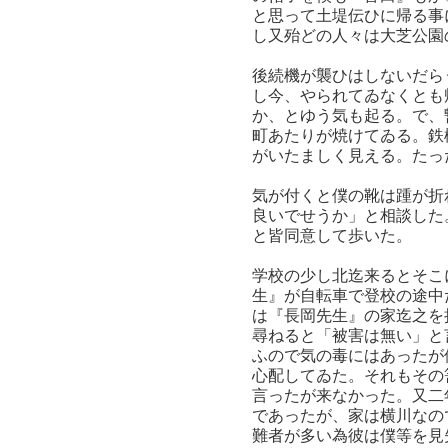
と思って土堤伝ひに帰る事
し又殆どの人々は大芝公園
後続機が襲ひはしないだら
し今、やられてゐなくとも
か、とゆう気も起る。で、
町あたりが焼けてゐる。鉄
がいたましく見える。たっ
気が付くと僕の靴は踵が折
良いでせうか」と相談した
と皆同意して歩いた。
学校の少し北迄来るとそこ
生』が自転車で登校の途中
は『長岡先生』の家迄之を
尋ねると「被害は無い」と
ふので気の毒にはあったが
心配してゐた。それもその
言ったが来なかった。又二
であったが、家は横川なの
難者が多い為彼は僕等を見