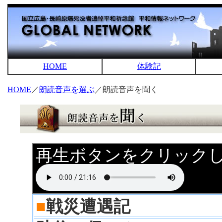
HOME
体験記
HOME
／
朗読音声を選ぶ
／朗読音声を聞く
再生ボタンをクリック
■
戦災遭遇記