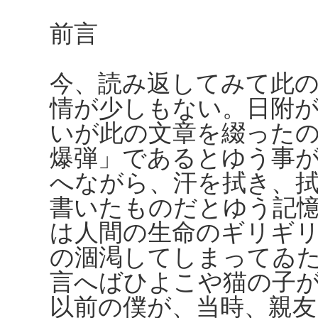
前言
今、読み返してみて此
情が少しもない。日附
いが此の文章を綴った
爆弾」であるとゆう事
へながら、汗を拭き、
書いたものだとゆう記
は人間の生命のギリギ
の涸渇してしまってゐ
言へばひよこや猫の子
以前の僕が、当時、親友