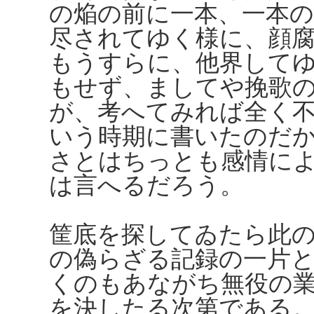
の焔の前に一本、一本
尽されてゆく様に、顔
もうすらに、他界して
もせず、ましてや挽歌
が、考へてみれば全く
いう時期に書いたのだ
さとはちっとも感情に
は言へるだろう。
筐底を探してゐたら此
の偽らざる記録の一片
くのもあながち無役の
を決したる次第である