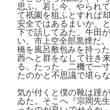
思ふ。若し今、やられ
て祇園を狙ふとすれば
安全ではあるまいか、
下で話してゐた。牛田
い。市上空全部黒煙だ
橋を風呂敷包みを持っ
西へと群をなして往き
る。たった、二機で一
たのかと不思議で堪ら
気が付くと僕の靴は踵
ゐた。そこへ『宗岡先
ったのが良いでせうか