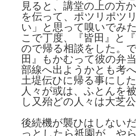
見ると、講堂の上の方
を伝って、ポツリポツ
い」と思って嗅いでみ
こで丁度、『皆田』と
ので帰る相談をした。
田』もかむって彼の弁
部線へ出ようかとも考
土堤伝ひに帰る事にし
人々が或は、ふとんを
し又殆どの人々は大芝
後続機が襲ひはしない
っとしたら祇園が、や