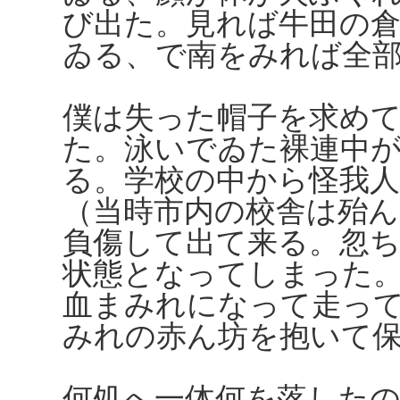
び出た。見れば牛田の
ゐる、で南をみれば全
僕は失った帽子を求め
た。泳いでゐた裸連中
る。学校の中から怪我
（当時市内の校舎は殆
負傷して出て来る。忽
状態となってしまった
血まみれになって走っ
みれの赤ん坊を抱いて
何処へ一体何を落した