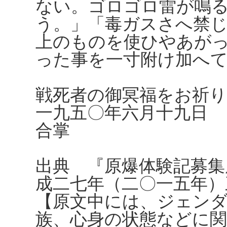
ない。ゴロゴロ雷が鳴
う。」「毒ガスさへ禁
上のものを使ひやあが
った事を一寸附け加へ
戦死者の御冥福をお祈
一九五〇年六月十九日
合掌
出典 『原爆体験記募集
成二七年（二〇一五年）
【原文中には、ジェンダ
族、心身の状態などに