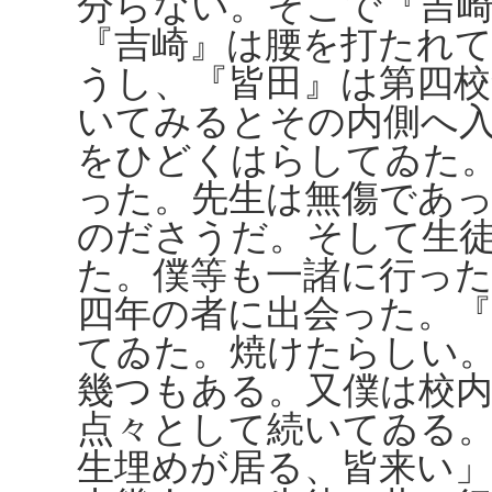
分らない。そこで『吉
『吉崎』は腰を打たれ
うし、『皆田』は第四
いてみるとその内側へ
をひどくはらしてゐた
った。先生は無傷であ
のださうだ。そして生
た。僕等も一諸に行った
四年の者に出会った。
てゐた。焼けたらしい
幾つもある。又僕は校
点々として続いてゐる
生埋めが居る、皆来い