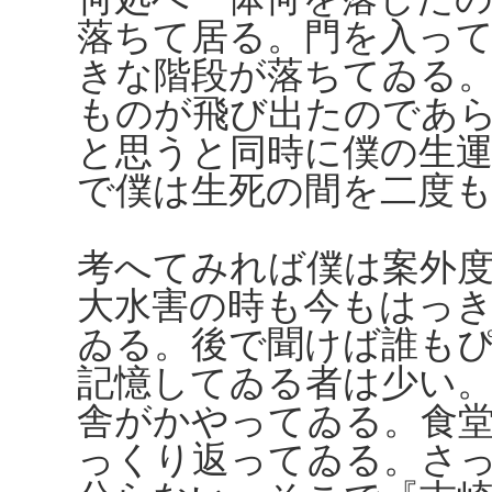
落ちて居る。門を入っ
きな階段が落ちてゐる
ものが飛び出たのであ
と思うと同時に僕の生
で僕は生死の間を二度
考へてみれば僕は案外
大水害の時も今もはっ
ゐる。後で聞けば誰も
記憶してゐる者は少い
舎がかやってゐる。食
っくり返ってゐる。さ