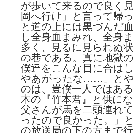
が歩いて来るので良く
岡へ行け」と言って帰
と道の上には黒づんだ
し全身血まみれ、全身
多く、見るに見られぬ
の巷である。真に地獄
僕達をこんな目に合は
やあがったな……」と
のは、豈僕一人ではあ
木の『竹本君』と供にな
父さんが馬を二頭連れ
ったので良かった。」
の放送局の下の方まで