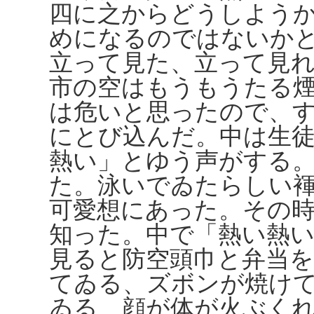
四に之からどうしよう
めになるのではないか
立って見た、立って見
市の空はもうもうたる
は危いと思ったので、
にとび込んだ。中は生
熱い」とゆう声がする
た。泳いでゐたらしい
可愛想にあった。その
知った。中で「熱い熱
見ると防空頭巾と弁当
てゐる、ズボンが焼け
ゐる、顔が体が火ぶく