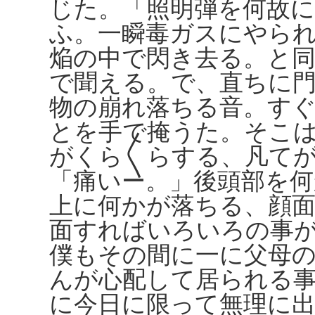
じた。「照明弾を何故
ふ。一瞬毒ガスにやら
焔の中で閃き去る。と
で聞える。で、直ちに
物の崩れ落ちる音。す
とを手で掩うた。そこ
がくら〱らする、凡て
「痛いー。」後頭部を
上に何かが落ちる、顔
面すればいろいろの事
僕もその間に一に父母
んが心配して居られる
に今日に限って無理に