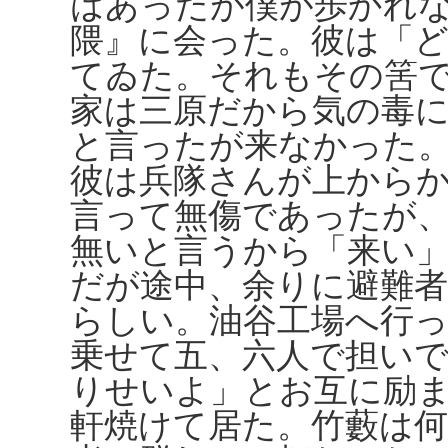
はあったが僕が歩かれ
隈』に会った。彼は「
てゐた。それもその筈で
家は三原だから気の毒
と言ったが来なかった
彼は兵隊さんが上から
言って無傷であったが
無いと言うから「来い
だが途中、余りに避難
らしい。油谷工場へ行
乗せて五、六人で担い
りせいよ」とお互に励
軒焼けて居た。竹藪は