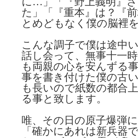
に…」「『野上義明』さ
た」「『重本』は？『前
とめどもなく僕の脳裡
こんな調子で僕は途中
話し会って、無事十一
も両親の心を安んずる
事を書き付けた僕の古
も長いので紙数の都合
る事と致します。
唯、その日の原子爆弾
「確かにあれは新兵器