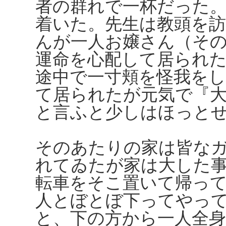
者の群れで一杯だった
着いた。先生は教頭を
んが一人お嬢さん（その
運命を心配して居られ
途中で一寸頬を怪我を
て居られたが元気で『
と言ふと少しはほっと
そのあたりの家は皆な
れてゐたが家は大した
転車をそこ置いて帰っ
人とぼとぼ下ってやっ
と、下の方から一人全