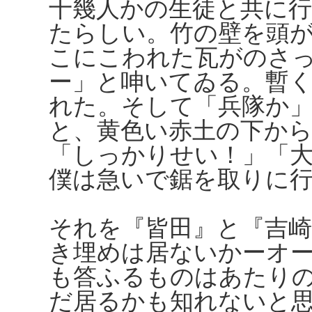
十幾人かの生徒と共に
たらしい。竹の壁を頭
こにこわれた瓦がのさ
ー」と呻いてゐる。暫
れた。そして「兵隊か
と、黄色い赤土の下か
「しっかりせい！」「
僕は急いで鋸を取りに
それを『皆田』と『吉
き埋めは居ないかーオ
も答ふるものはあたり
だ居るかも知れないと