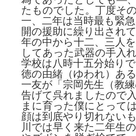
たものでした。丁度そ
一、二年は当時最も緊
開の援助に繰り出され
年の中から十二、三人
してあった武器の手入
学校は八時十五分始り
徳の由緒（ゆわれ）あ
一友が「宗岡先生（教練
告げて呉れましたので
まに育った僕にとって
顔は到底やり切れない
川では早く来た二年生