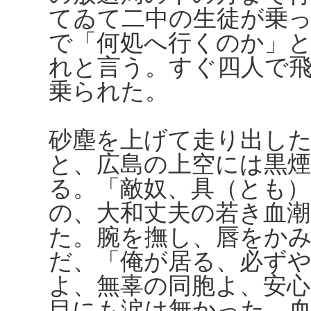
てゐて二中の生徒が乗
で「何処へ行くのか」
れと言う。すぐ四人で
乗られた。
砂塵を上げて走り出し
と、広島の上空には黒
る。「敵奴、具（とも
の、大和丈夫の若き血
た。腕を撫し、唇をか
だ、「俺が居る、必ず
よ、無辜の同胞よ、安
目にも涙は無かった。