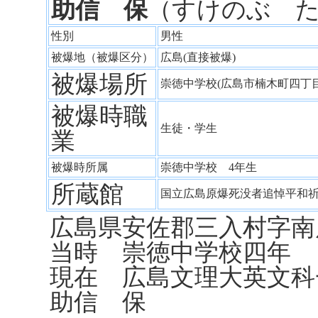
助信 保
（すけのぶ 
性別
男性
被爆地（被爆区分）
広島(直接被爆)
被爆場所
崇徳中学校(広島市楠木町四丁
被爆時職
生徒・学生
業
被爆時所属
崇徳中学校 4年生
所蔵館
国立広島原爆死没者追悼平和
広島県安佐郡三入村字南
当時 崇徳中学校四年
現在 広島文理大英文科
助信 保