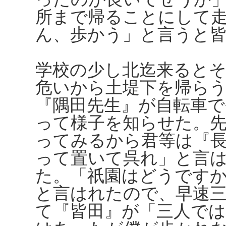
所まで帰ることにして
ん、歩かう」と言うと
学校の少し北迄来ると
危いから土堤下を帰ら
『隅田先生』が自転車
って様子を知らせた。
ってみるから君等は『
って置いて呉れ」と言
た。「祇園はどうです
と言はれたので、早速
て『皆田』が「三人で