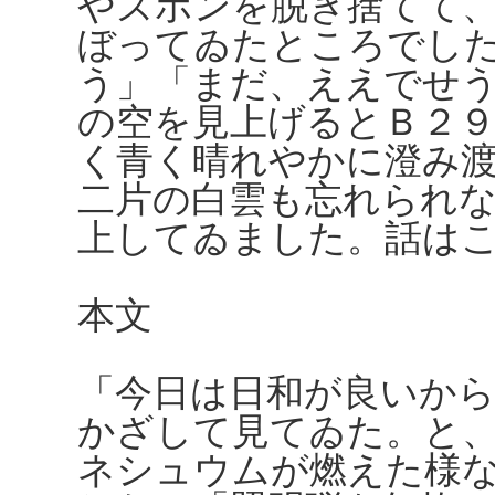
やズボンを脱ぎ捨てて
ぼってゐたところでし
う」「まだ、ええでせ
の空を見上げるとＢ２
く青く晴れやかに澄み
二片の白雲も忘れられ
上してゐました。話は
本文
「今日は日和が良いか
かざして見てゐた。と
ネシュウムが燃えた様