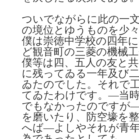
ついでながらに此の一
の境位とゆうものを少
僕は崇徳中学校の四年
ど観音町の三菱の機械
僕等は四、五人の友と
に残ってゐる一年及び
ゐたのでした。それで
てゐたわけです。―当
でもなかったのですが
を磨いたり、防空壕を
へば―よしやそれが青
為であったとしても―