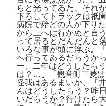
らと光ってゐた。それ
下ろしてトラックは祇
病院で殆どの人が下り
から上へは行かぬと言
って居るとだんだんと
いろな事が頭に浮ぶ。
へ行ってゐるだらうか
一、二年はどうしたら
は？…」「観音町三菱
怪我はあるまいか、『井
んはどうしたらう？昨
いだらうか？行けたら