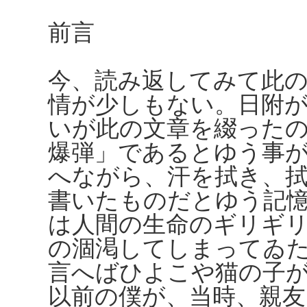
前言
今、読み返してみて此
情が少しもない。日附
いが此の文章を綴った
爆弾」であるとゆう事
へながら、汗を拭き、
書いたものだとゆう記
は人間の生命のギリギ
の涸渇してしまってゐ
言へばひよこや猫の子
以前の僕が、当時、親友