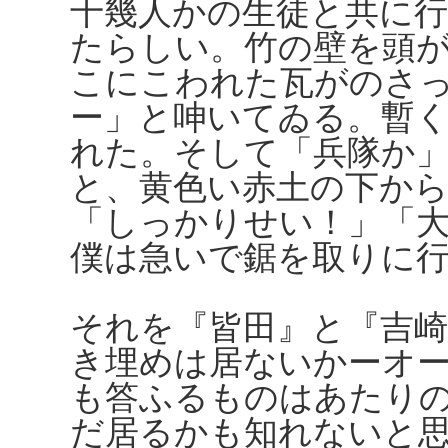
十幾人かの生徒と共に
たらしい。竹の壁を頭
こにこわれた瓦がのさ
ー」と呻いてゐる。暫
れた。そして「兵隊か
と、黄色い赤土の下か
「しっかりせい！」「
僕は急いで鋸を取りに
それを『皆田』と『吉
き埋めは居ないかーオ
も答ふるものはあたり
だ居るかも知れないと