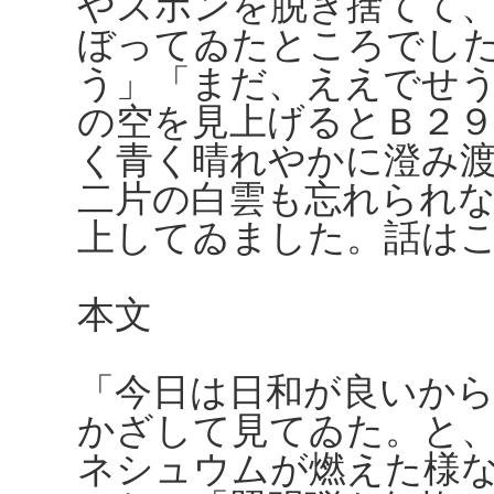
やズボンを脱ぎ捨てて
ぼってゐたところでし
う」「まだ、ええでせ
の空を見上げるとＢ２
く青く晴れやかに澄み
二片の白雲も忘れられ
上してゐました。話は
本文
「今日は日和が良いか
かざして見てゐた。と
ネシュウムが燃えた様