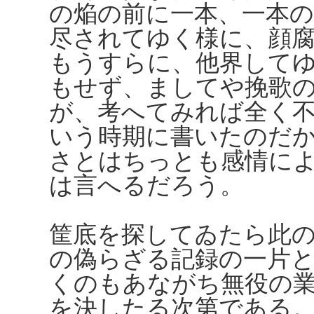
の焔の前に一本、一本
尽されてゆく様に、顔
もうすらに、他界して
もせず、ましてや挽歌
が、考へてみれば全く
いう時期に書いたのだ
さとはちっとも感情に
は言へるだろう。
筐底を探してゐたら此
の偽らざる記録の一片
くのもあながち無役の
を決したる次第である