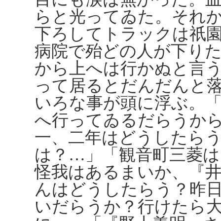
らと光ってゐた。それ
下ろしてトラックは祇
病院で殆どの人が下り
から上へは行かぬと言
って居るとだんだんと
いろな事が頭に浮ぶ。
へ行ってゐるだらうか
一、二年はどうしたら
は？…」「観音町三菱
怪我はあるまいか、『井
んはどうしたらう？昨
いだらうか？行けたら