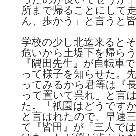
所まで帰ることにして
ん、歩かう」と言うと
学校の少し北迄来ると
危いから土堤下を帰ら
『隅田先生』が自転車
って様子を知らせた。
ってみるから君等は『
って置いて呉れ」と言
た。「祇園はどうです
と言はれたので、早速
て『皆田』が「三人で