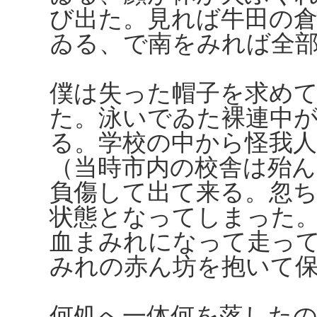
び出た。見れば牛田の
ゐる、で南をみれば全
僕は失った帽子を求め
た。泳いでゐた裸連中
る。学校の中から怪我
（当時市内の校舎は殆
負傷して出て来る。忽
状態となってしまった
血まみれになって走っ
みれの赤ん坊を抱いて
何処へ一体何を落した