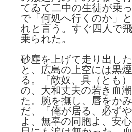
てゐて二中の生徒が乗
で「何処へ行くのか」
れと言う。すぐ四人で
乗られた。
砂塵を上げて走り出し
と、広島の上空には黒
る。「敵奴、具（とも
の、大和丈夫の若き血
た。腕を撫し、唇をか
だ、「俺が居る、必ず
よ、無辜の同胞よ、安
目にも涙は無かった。