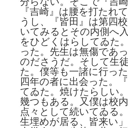
分らない。そこで『吉
『吉崎』は腰を打たれ
うし、『皆田』は第四
いてみるとその内側へ
をひどくはらしてゐた
った。先生は無傷であ
のださうだ。そして生
た。僕等も一諸に行った
四年の者に出会った。
てゐた。焼けたらしい
幾つもある。又僕は校
点々として続いてゐる
生埋めが居る、皆来い