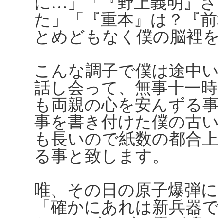
に…」「『野上義明』さ
た」「『重本』は？『前
とめどもなく僕の脳裡
こんな調子で僕は途中
話し会って、無事十一
も両親の心を安んずる
事を書き付けた僕の古
も長いので紙数の都合
る事と致します。
唯、その日の原子爆弾
「確かにあれは新兵器