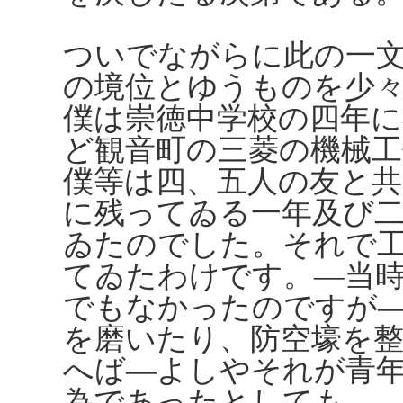
ついでながらに此の一
の境位とゆうものを少
僕は崇徳中学校の四年
ど観音町の三菱の機械
僕等は四、五人の友と
に残ってゐる一年及び
ゐたのでした。それで
てゐたわけです。―当
でもなかったのですが
を磨いたり、防空壕を
へば―よしやそれが青
為であったとしても―