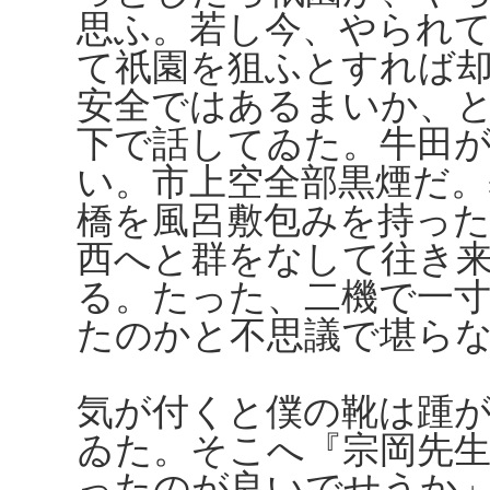
思ふ。若し今、やられ
て祇園を狙ふとすれば
安全ではあるまいか、
下で話してゐた。牛田
い。市上空全部黒煙だ
橋を風呂敷包みを持っ
西へと群をなして往き
る。たった、二機で一
たのかと不思議で堪ら
気が付くと僕の靴は踵
ゐた。そこへ『宗岡先
ったのが良いでせうか