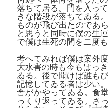
落ちて居る。門を入っ
きな階段が落ちてゐる
ものが飛び出たのであ
と思うと同時に僕の生
で僕は生死の間を二度
考へてみれば僕は案外
大水害の時も今もはっ
ゐる。後で聞けば誰も
記憶してゐる者は少い
舎がかやってゐる。食
っくり返ってゐる。さ