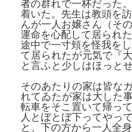
者の群れで一杯だった
着いた。先生は教頭を
んが一人お嬢さん（その
運命を心配して居られ
途中で一寸頬を怪我を
て居られたが元気で『
と言ふと少しはほっと
そのあたりの家は皆な
れてゐたが家は大した
転車をそこ置いて帰っ
人とぼとぼ下ってやっ
と、下の方から一人全