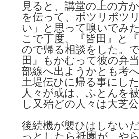
見ると、講堂の上の方
を伝って、ポツリポツ
い」と思って嗅いでみ
こで丁度、『皆田』と
ので帰る相談をした。
田』もかむって彼の弁
部線へ出ようかとも考
土堤伝ひに帰る事にし
人々が或は、ふとんを
し又殆どの人々は大芝
後続機が襲ひはしない
っとしたら祇園が、や