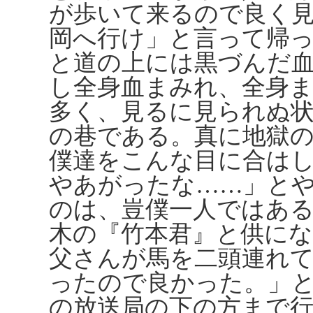
が歩いて来るので良く
岡へ行け」と言って帰
と道の上には黒づんだ
し全身血まみれ、全身
多く、見るに見られぬ
の巷である。真に地獄
僕達をこんな目に合は
やあがったな……」と
のは、豈僕一人ではあ
木の『竹本君』と供にな
父さんが馬を二頭連れ
ったので良かった。」
の放送局の下の方まで