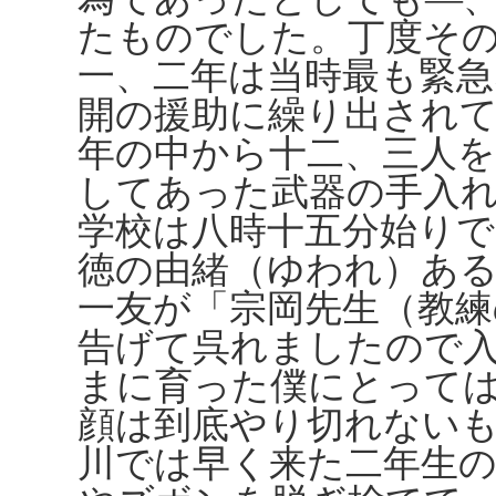
たものでした。丁度そ
一、二年は当時最も緊
開の援助に繰り出され
年の中から十二、三人
してあった武器の手入
学校は八時十五分始り
徳の由緒（ゆわれ）あ
一友が「宗岡先生（教練
告げて呉れましたので
まに育った僕にとって
顔は到底やり切れない
川では早く来た二年生