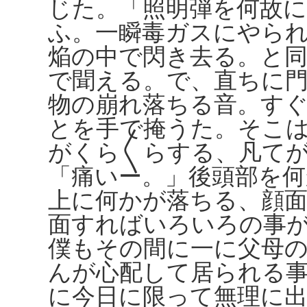
じた。「照明弾を何故
ふ。一瞬毒ガスにやら
焔の中で閃き去る。と
で聞える。で、直ちに
物の崩れ落ちる音。す
とを手で掩うた。そこ
がくら〱らする、凡て
「痛いー。」後頭部を
上に何かが落ちる、顔
面すればいろいろの事
僕もその間に一に父母
んが心配して居られる
に今日に限って無理に