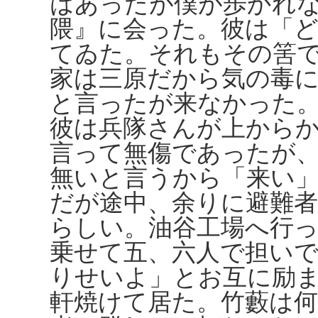
はあったが僕が歩かれ
隈』に会った。彼は「
てゐた。それもその筈で
家は三原だから気の毒
と言ったが来なかった
彼は兵隊さんが上から
言って無傷であったが
無いと言うから「来い
だが途中、余りに避難
らしい。油谷工場へ行
乗せて五、六人で担い
りせいよ」とお互に励
軒焼けて居た。竹藪は