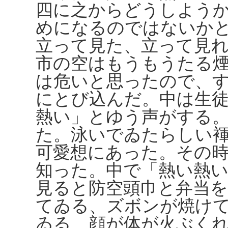
四に之からどうしよう
めになるのではないか
立って見た、立って見
市の空はもうもうたる
は危いと思ったので、
にとび込んだ。中は生
熱い」とゆう声がする
た。泳いでゐたらしい
可愛想にあった。その
知った。中で「熱い熱
見ると防空頭巾と弁当
てゐる、ズボンが焼け
ゐる、顔が体が火ぶく