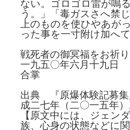
ない。ゴロゴロ雷が鳴
う。」「毒ガスさへ禁
上のものを使ひやあが
った事を一寸附け加へ
戦死者の御冥福をお祈
一九五〇年六月十九日
合掌
出典 『原爆体験記募集
成二七年（二〇一五年）
【原文中には、ジェンダ
族、心身の状態などに