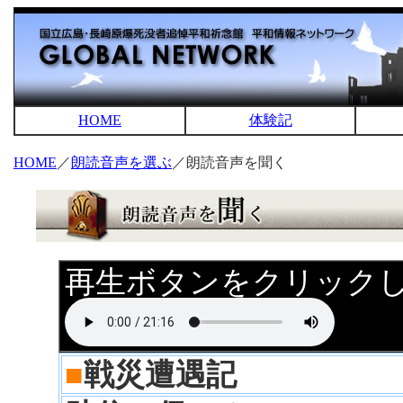
HOME
体験記
HOME
／
朗読音声を選ぶ
／朗読音声を聞く
再生ボタンをクリック
■
戦災遭遇記