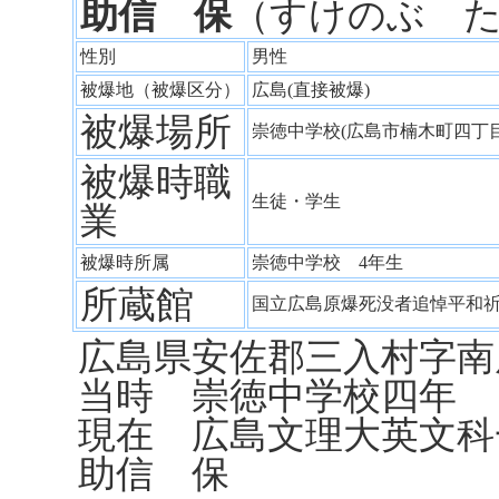
助信 保
（すけのぶ 
性別
男性
被爆地（被爆区分）
広島(直接被爆)
被爆場所
崇徳中学校(広島市楠木町四丁
被爆時職
生徒・学生
業
被爆時所属
崇徳中学校 4年生
所蔵館
国立広島原爆死没者追悼平和
広島県安佐郡三入村字南
当時 崇徳中学校四年
現在 広島文理大英文科
助信 保