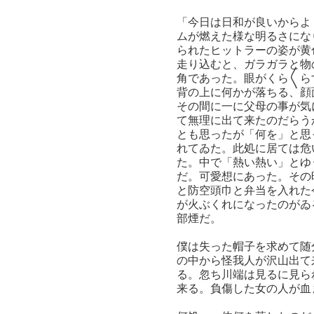
「今日は日和が良いからよ
ムが燃えた様な明るさにな
られたヒットラーの姿が黄
走り込むと、ガラガラと物
角であった。眼がくら〱ら
背の上に何かが落ちる、顔
その間に一に父母の事が気
て無理に出て来たのだらう
とも思ったが「何を」と思
れてゐた。此処に居ては危
た。中で「熱い熱い」とゆ
だ。可愛想にあった。その
と防空頭巾と弁当を入れた
が火ぶくれになったのがゐ
部煙だ。
僕は失った帽子を求めて随
の中から怪我人が沢山出て
る。忽ち川端は見るに見ら
来る。負傷した女の人が血