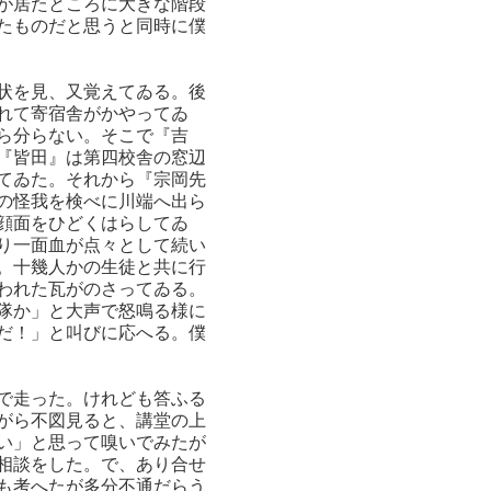
が居たところに大きな階段
たものだと思うと同時に僕
状を見、又覚えてゐる。後
れて寄宿舎がかやってゐ
ら分らない。そこで『吉
『皆田』は第四校舎の窓辺
てゐた。それから『宗岡先
の怪我を検べに川端へ出ら
顔面をひどくはらしてゐ
り一面血が点々として続い
。十幾人かの生徒と共に行
われた瓦がのさってゐる。
隊か」と大声で怒鳴る様に
だ！」と叫びに応へる。僕
で走った。けれども答ふる
がら不図見ると、講堂の上
い」と思って嗅いでみたが
相談をした。で、あり合せ
も考へたが多分不通だらう