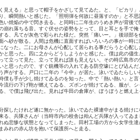
く見える」と思って帽子をかざして見てゐた。と、「ピカリ」
り、瞬間熱いと感じた。「照明弾を何故に昼落すのか」と不思
色い焼焔の中で閃き去る。と同時に二年生のうめき声が背後で
の崩れ落ちる音。すぐ伏せの姿勢をとって、目と耳とを手で掩
する、凡てが灰色で彩られた様だ。突然「痛いー。」後頭部を
面へ砂が散る。人間は危機に直面すればいろいろの事が一時に
になった。二にお母さんが心配して居られる事だらうと心配し
かと思った。四に之からどうしようかと感じた。僕は此の儘生
って立って見た、立って見れば誰も見えない。その時広島市の
いと思ったので、すぐ銃機等の入れてある防空壕にとび込んだ
う声がする。戸口に二年の『今中』が居た。泳いでゐたらしい
時僕も手が少し焼けてゐるのを知った。中で「熱い熱い」と言
今流行の下げ鞄が燃えてゐる、ズボンが焼けてゐる、服が、シ
る、で僕は飛び出た。見れば牛田の倉庫が、ぼうぼうと燃え上
分探したけれど遂に無かった。泳いでゐた裸連中がまる焼けに
来る、兵隊さんが（当時市内の校舎は殆んど兵隊が入ってゐま
れぬ悲惨な状態となってしまった。田村工場の方から女学生達
まみれの赤ん坊を抱いて保護所へと走る。