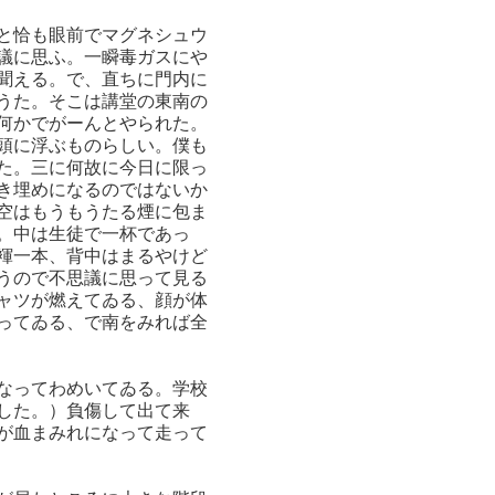
と恰も眼前でマグネシュウ
議に思ふ。一瞬毒ガスにや
聞える。で、直ちに門内に
うた。そこは講堂の東南の
何かでがーんとやられた。
頭に浮ぶものらしい。僕も
た。三に何故に今日に限っ
き埋めになるのではないか
空はもうもうたる煙に包ま
。中は生徒で一杯であっ
褌一本、背中はまるやけど
うので不思議に思って見る
ャツが燃えてゐる、顔が体
ってゐる、で南をみれば全
なってわめいてゐる。学校
した。）負傷して出て来
が血まみれになって走って