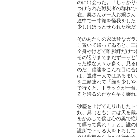
のに出会った。「しっかり
つけられた戦災者の群れで
在。奥さんが一人お嬢さん
途中で一寸頬を怪我をした
少しはほっとせられた様だ
そのあたりの家は皆なガラ
こ置いて帰ってゐると、三
全身やけどで唯脚絆だけつ
その辺りまでまだずーっと
った様な人々が多く、見る
のだ、僕達をこんな目に合
は、豈僕一人ではあるまい
を二頭連れて「顔を少しや
で行くと、トラックが一台
ると帰るのだから早く乗れ
砂塵を上げて走り出したト
奴、具（とも）には天を戴
をかみして僕は心の奥で絶
て瞑って呉れ！」と。誰の
護所で下りる人を下ろして
クは此処から上へは行かぬ