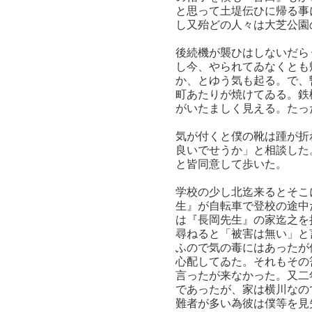
と思って土堤伝ひに帰る事
し又殆どの人々は大芝公園
後続機が襲ひはしないだら
し今、やられてゐなくとも
か、とゆう気も起る。で、
町あたりが焼けてゐる。鉄
がいたましく見える。たっ
気が付くと僕の靴は踵が折
良いでせうか」と相談した
と皆同意して歩いた。
学校の少し北迄来るとそこ
生』が自転車で登校の途中
は『長岡先生』の家迄之を
尋ねると「被害は無い」と
ふので気の毒にはあったが
心配してゐた。それもその
言ったが来なかった。又二
であったが、家は横川なの
難者が多い為彼は僕等を見