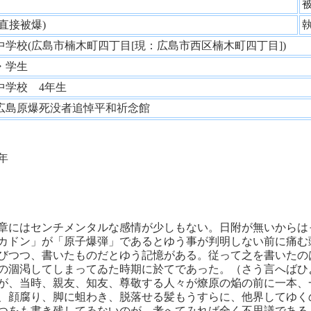
性
(直接被爆)
中学校(広島市楠木町四丁目[現：広島市西区楠木町四丁目])
・学生
中学校 4年生
広島原爆死没者追悼平和祈念館
年
章にはセンチメンタルな感情が少しもない。日附が無いからは
カドン」が「原子爆弾」であるとゆう事が判明しない前に痛む
びつつ、書いたものだとゆう記憶がある。従って之を書いたの
の涸渇してしまってゐた時期に於てであった。（さう言へばひ
が、当時、親友、知友、尊敬する人々が燎原の焔の前に一本、
、顔腐り、脚に蛆わき、脱落せる髪もうすらに、他界してゆく
つをも書き残してゐないのが、考へてみれば全く不思議である