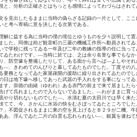
視と、分析の正確さとはちっとも感情によってわづらはされて
文を見出したるままに当時の偽らざる記録の一片として、ここ
いと考へ寄稿に意を決したる次第である。
理解に益する為に当時の僕の境位とゆうものを少々説明して置
ました。同僚は殆ど観音町の三菱の機械工作所へ動員されてゐ
いで学校に残ってゐる一年及び二年の教練の指導の任に当って
てゐたわけです。―当時に於ては、之は余り名誉な事でもなか
り、防空壕を整備したりして、ある面から言へば―よしやそれ
も―、きわめてのんびりと暮してゐたものでした。丁度その八
る要務となってゐた家屋疎開の援助に繰り出されてゐたのでし
の日は地下壕へ移してあった武器の手入れをする事になってゐ
ます。崇徳の由緒（ゆわれ）ある赤門の前まで来て居ましたら
告げて呉れましたので入らないでゐました。―わがままに育っ
底やり切れないものでした―。水清む夏の太田川では早く来た
捨てて、今、さかんに水浴の快をむさぼってゐたところでした
？」不図促されるままに東の空を見上げるとＢ２９が二機、牛
ああ、浮んでゐた二片の白雲も忘れられない―、銀翼を連ねて