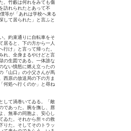
た。竹藪は何れをみても傷
を訪れられたとあって不
。僕等が「あれは学校へ来る
探して居られた」と言ふと
い。約束通りに自転車をそ
て居ると、下の方から一人
へ行け」と言って帰った。
みれ、全身まるやけどと言
獄の生図である。一体誰な
のない憤怒に燃え立ったの
の『山口』の小父さんが馬
。西原の放送局の下の方ま
「何処へ行くのか」と尋ね
として渦巻いてゐる。「敵
のであった。腕を撫し、唇
よ、無辜の同胞よ、安心し
てゐた。それから所々の救
下りた。そしてそのトラッ
いて来たのであらう、いろ