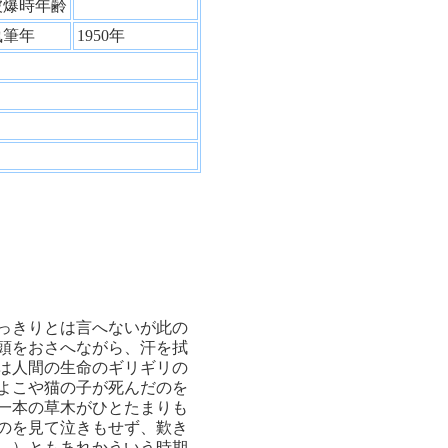
被爆時年齢
執筆年
1950年
っきりとは言へないが此の
頭をおさへながら、汗を拭
は人間の生命のギリギリの
よこや猫の子が死んだのを
一本の草木がひとたまりも
のを見て泣きもせず、歎き
。）ともあれかういう時期