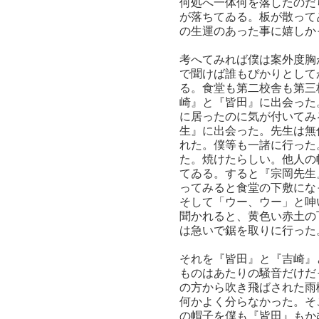
何処へ一体何を落したのだ
が落ちてゐる。板が散って
の生運のあった事に嬉しか
考へてみれば僕は案外度胸
で聞けば誰もぴかりとして
る。食堂も第二校舎も第三
崎』と『皆田』に出会った
に居ったのに気が付いてみ
生』に出会った。先生は無
れた。僕等も一諸に行った
た。焼けたらしい。他人の
てゐる。すると『宗岡先生
ってみると食堂の下敷にな
そして「ウー、ウー」と呻
聞かれると、黄色い赤土の
は急いで鋸を取りに行った
それを『皆田』と『吉崎』
ものはあたりの騒音だけだ
の方から吹き飛ばされた雨
何かよく分らなかった。そ
の帽子を僕も『皆田』もか