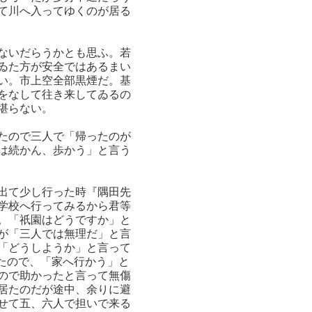
て川へ入ってゆくのが居る
ないだらうかとも思ふ。若
ゐた方が安全ではあるまい
い。市上空全部黒煙だ。基
をなして往き来してゐるの
堪らない。
たので三人で「帰ったのが
は続かん、歩かう」と言う
出て少し行った時『隅田先
学校へ行ってみるから君等
。「祇園はどうですか」と
が「三人では無理だ」と言
「どうしようか」と言って
たので、「家へ行かう」と
ので助かったと言って無傷
居たのだが途中、余りに避
せて五、六人で担いで来る