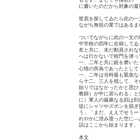
に書いたのだから対象の凝
筐底を探してゐたら此の一
ながち無役の業ではあるま
ついでながらに此の一文の
中学校の四年に在籍してゐ
友と共に、未だ動員されな
へは行かないで校門を潜っ
一、二年と共に銃を磨いた
心情の所為であったとして
一、二年は当時最も緊急な
ら十二、三人を残して、そ
始りではなかったかと思ひ
教師）が中に居られる」と
に）軍人の厳粛なる顔は到
堤にシャツやズボンを脱ぎ
う」「まだ、ええでせうー
れやかに澄み渡った空に―
話はここから始まります。
本文