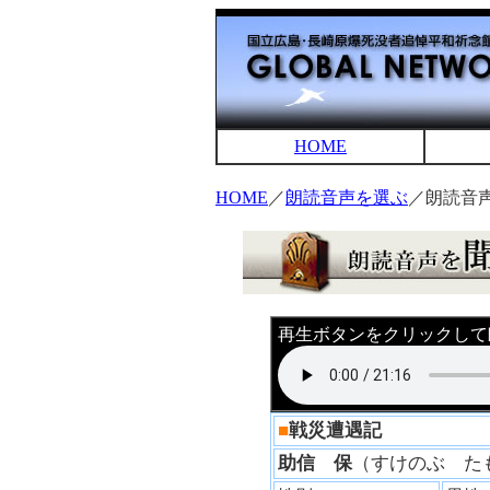
HOME
HOME
／
朗読音声を選ぶ
／朗読音
再生ボタンをクリックして
■
戦災遭遇記
助信 保
（すけのぶ 