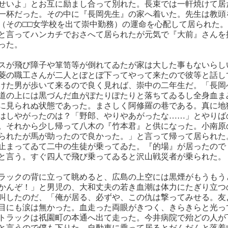
せいよ」とお互に励まし合って別れた。長束では一軒焼けて居
一杯だった。その中に『長岡先生』の家へ着いた。先生は教頭
（その□□女学校を出て崇中勤務）の運命を心配して居られた
と言ってハンカチでおさへて居られたが元気で『大前』さんを
った。
スが飛び障子や箪笥等が倒れてゐたが家は大した事もないらし
菱の職工さんが二人とぼとぼ下ってやって来たので彼等と話し
けた男が歩いて来るので良く見れば、崇中の二年生だ。「長岡
道の上には黒づんだ血がぽたりぽたりと落ちてゐるし全身血ま
に見られぬ状態であった。まさしく阿修羅の巷である。真に地
はしやがったのは？「野郎、やりやあがったな……」とやりば
。それから少し帰って八木の『竹本君』と供になった。小南原
られたが馬が助ったので良かった。」と言って帰って居られた
止まってゐて二中の生徒が乗ってゐた。『的場』が居ったので
と言う。すぐ四人で飛び乗ってゐると沢山戦災者が乗られた。
ラックの背に立って眺めると、広島の上空には黒煙がもうもう
かんぞ！」と男児の、大和丈夫の若き血潮は体力にたぎり立つ
叫したのだ、「俺が居る、必ずや、この仇は撃ってみせる。友
目にも涙は無かった。血走った両眼がきつく、きらきらと光っ
トラックは祇園町の本通へ出て走った。今井病院で殆どの人が
と言うので僕も下りた。自動車に乗って居るとだんだんと落着