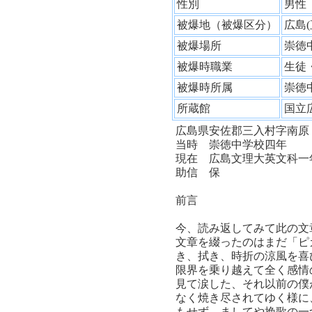
性別
男
被爆地（被爆区分）
広島
被爆場所
崇徳
被爆時職業
生徒
被爆時所属
崇徳
所蔵館
国立
広島県安佐郡三入村字南原
当時 崇徳中学校四年
現在 広島文理大英文科一
助信 保
前言
今、読み返してみて此の文
文章を綴ったのはまだ「ピ
き、拭き、時折の涼風を喜
限界を乗り越えて全く感情
見て涙した、それ以前の僕
なく焼き尽されてゆく様に
もせず、ましてや挽歌の一