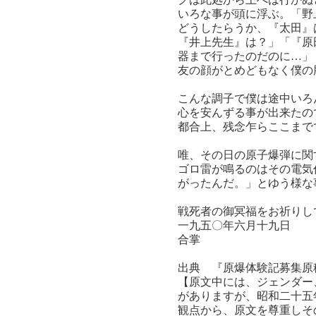
いろな事が頭に浮ぶ。「野
どうしたらうか、『太田』
『井上先生』は？」「『原
器まで行ったのだのに…」
友の顔がとめどもなく僕の
こんな調子で僕は途中いろ
心を安んずる事が出来たの
都合上、残念乍らここまで
唯、その日の原子爆弾に関
ゴロ雷が鳴るのはその電気
がったんだ。」とゆう様な
戦死者の御冥福をお祈りし
一九五〇年六月十九日
合掌
出典 『原爆体験記募集原
【原文中には、ジェンダー
がありますが、昭和二十五
観点から、原文を尊重しそ