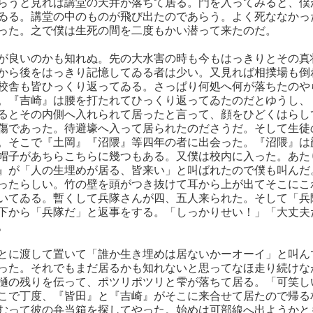
らうと見れば講堂の天井が落ちて居る。門を入ってみると、僕
ゐる。講堂の中のものが飛び出たのであらう。よく死ななかっ
った。之で僕は生死の間を二度もかい潜って来たのだ。
が良いのかも知れぬ。先の大水害の時も今もはっきりとその真
から後をはっきり記憶してゐる者は少い。又見れば相撲場も倒
校舎も皆ひっくり返ってゐる。さっぱり何処へ何が落ちたのや
。『吉崎』は腰を打たれてひっくり返ってゐたのだとゆうし、
るとその内側へ入れられて居ったと言って、顔をひどくはらし
傷であった。待避壕へ入って居られたのださうだ。そして生徒
。そこで『土岡』『沼隈』等四年の者に出会った。『沼隈』は
帽子があちらこちらに幾つもある。又僕は校内に入った。あた
』が「人の生埋めが居る、皆来い」と叫ばれたので僕も叫んだ
ったらしい。竹の壁を頭がつき抜けて耳から上が出てそこにこ
いてゐる。暫くして兵隊さんが四、五人来られた。そして「兵
下から「兵隊だ」と返事をする。「しっかりせい！」「大丈夫
。
とに渡して置いて「誰か生き埋めは居ないかーオーイ」と叫ん
った。それでもまだ居るかも知れないと思ってなほ走り続けな
樋の残りを伝って、ポツリポツリと雫が落ちて居る。「可笑し
こで丁度、『皆田』と『吉崎』がそこに来合せて居たので帰る
むって彼の弁当箱を探してやった。始めは可部線へ出ようかと