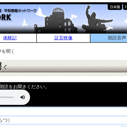
体験記
証言映像
朗読音声
声を聞く
朗読をお聞きください。
たもつ）