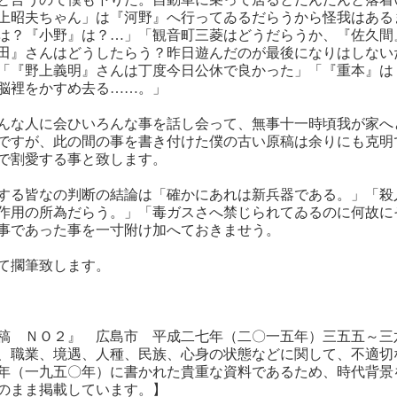
上昭夫ちゃん」は『河野』へ行ってゐるだらうから怪我はある
は？『小野』は？…」「観音町三菱はどうだらうか、『佐久間
田』さんはどうしたらう？昨日遊んだのが最後になりはしない
「『野上義明』さんは丁度今日公休で良かった」「『重本』は
脳裡をかすめ去る……。」
んな人に会ひいろんな事を話し会って、無事十一時頃我が家へ
ですが、此の間の事を書き付けた僕の古い原稿は余りにも克明
で割愛する事と致します。
する皆なの判断の結論は「確かにあれは新兵器である。」「殺
作用の所為だらう。」「毒ガスさへ禁じられてゐるのに何故に
事であった事を一寸附け加へておきませう。
て擱筆致します。
稿 ＮＯ２』 広島市 平成二七年（二〇一五年）三五五～三
、職業、境遇、人種、民族、心身の状態などに関して、不適切
年（一九五〇年）に書かれた貴重な資料であるため、時代背景
のまま掲載しています。】