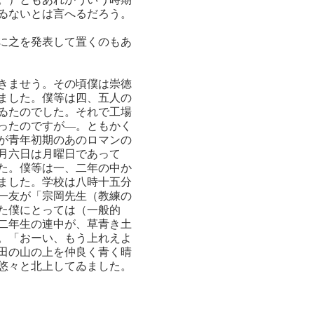
ゐないとは言へるだろう。
に之を発表して置くのもあ
きませう。その頃僕は崇徳
ました。僕等は四、五人の
ゐたのでした。それで工場
ったのですが―。ともかく
が青年初期のあのロマンの
月六日は月曜日であって
た。僕等は一、二年の中か
ました。学校は八時十五分
一友が「宗岡先生（教練の
た僕にとっては（一般的
二年生の連中が、草青き土
。「おーい、もう上れえよ
田の山の上を仲良く青く晴
悠々と北上してゐました。