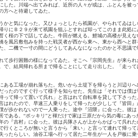
にした。川端へ出てみれば、近所の人々が或は、ふとんを被っ
の方へと待避してゐた。
うかと気になった。又ひょっとしたら祇園が、やられてゐはし
帰りにＢ２９が来て祇園を狙ふとすれば却ってこのまま此処に
暫く桜の下で話してゐた。牛田が燃える。鯉城の高楼が見えな
橋を風呂敷包みを持った戦災者が西から東へ、東から西へと群
た、二機で一寸の間にどうしてあんなになったのかと不思議で
れて歩行困難の様になってゐた。そこへ『宗岡先生』が来られ
。で、結局帰れる所まで帰ることにして走り出した。「走って
にある工場が崩れ落ちた。危いから土堤下を帰らうと川辺りへ
だったのですぐ行って様子を知らせた。先生は「それでは僕は
持って帰って置いて呉れ」と言はれて自転車を貸して下さった
言はれたので、早速三人乗りをして帰ったが少しして『皆田』
僕が歩かれないので一人乗った。途中『沼隈』に会った。彼は
筈である。“ポッキリ”と褌だけで家は三原だから気の毒にあっ
年の『吉村』に会った。彼は兵隊さんが上からかばって呉れた
で行くところが無いと言うから「来い」と言って連れて帰って
失ったらしい。油谷工場へ行って居た二年生が一人を戸板に乗