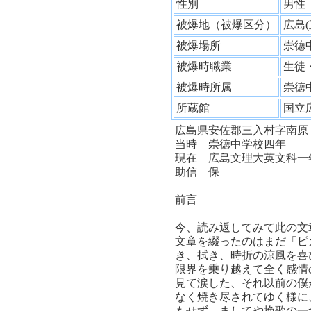
性別
男
被爆地（被爆区分）
広島
被爆場所
崇徳
被爆時職業
生徒
被爆時所属
崇徳
所蔵館
国立
広島県安佐郡三入村字南原
当時 崇徳中学校四年
現在 広島文理大英文科一
助信 保
前言
今、読み返してみて此の文
文章を綴ったのはまだ「ピ
き、拭き、時折の涼風を喜
限界を乗り越えて全く感情
見て涙した、それ以前の僕
なく焼き尽されてゆく様に
もせず、ましてや挽歌の一