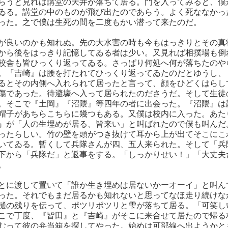
らうと見れば講堂の天井が落ちて居る。門を入ってみると、僕
ゐる。講堂の中のものが飛び出たのであらう。よく死ななかっ
った。之で僕は生死の間を二度もかい潜って来たのだ。
が良いのかも知れぬ。先の大水害の時も今もはっきりとその真
から後をはっきり記憶してゐる者は少い。又見れば相撲場も倒
校舎も皆ひっくり返ってゐる。さっぱり何処へ何が落ちたのや
。『吉崎』は腰を打たれてひっくり返ってゐたのだとゆうし、
るとその内側へ入れられて居ったと言って、顔をひどくはらし
傷であった。待避壕へ入って居られたのださうだ。そして生徒
。そこで『土岡』『沼隈』等四年の者に出会った。『沼隈』は
帽子があちらこちらに幾つもある。又僕は校内に入った。あた
』が「人の生埋めが居る、皆来い」と叫ばれたので僕も叫んだ
ったらしい。竹の壁を頭がつき抜けて耳から上が出てそこにこ
いてゐる。暫くして兵隊さんが四、五人来られた。そして「兵
下から「兵隊だ」と返事をする。「しっかりせい！」「大丈夫
。
とに渡して置いて「誰か生き埋めは居ないかーオーイ」と叫ん
った。それでもまだ居るかも知れないと思ってなほ走り続けな
樋の残りを伝って、ポツリポツリと雫が落ちて居る。「可笑し
こで丁度、『皆田』と『吉崎』がそこに来合せて居たので帰る
むって彼の弁当箱を探してやった。始めは可部線へ出ようかと