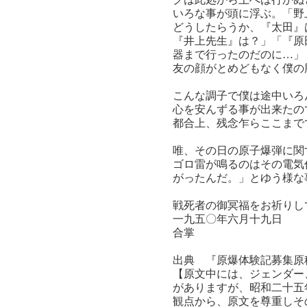
いろな事が頭に浮ぶ。「野
どうしたらうか、『太田』
『井上先生』は？」「『原
器まで行ったのだのに…」
友の顔がとめどもなく僕の
こんな調子で僕は途中いろ
心を安んずる事が出来たの
都合上、残念乍らここまで
唯、その日の原子爆弾に関
ゴロ雷が鳴るのはその電気
がったんだ。」とゆう様な
戦死者の御冥福をお祈りし
一九五〇年六月十九日
合掌
出典 『原爆体験記募集原
【原文中には、ジェンダー
がありますが、昭和二十五
観点から、原文を尊重しそ