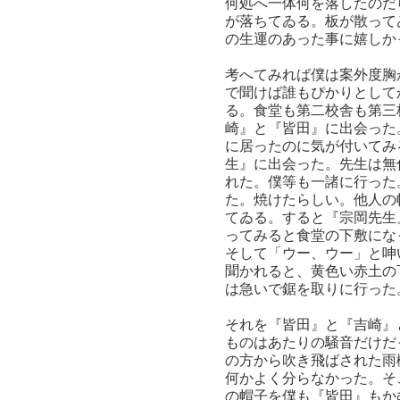
何処へ一体何を落したのだ
が落ちてゐる。板が散って
の生運のあった事に嬉しか
考へてみれば僕は案外度胸
で聞けば誰もぴかりとして
る。食堂も第二校舎も第三
崎』と『皆田』に出会った
に居ったのに気が付いてみ
生』に出会った。先生は無
れた。僕等も一諸に行った
た。焼けたらしい。他人の
てゐる。すると『宗岡先生
ってみると食堂の下敷にな
そして「ウー、ウー」と呻
聞かれると、黄色い赤土の
は急いで鋸を取りに行った
それを『皆田』と『吉崎』
ものはあたりの騒音だけだ
の方から吹き飛ばされた雨
何かよく分らなかった。そ
の帽子を僕も『皆田』もか