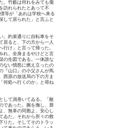
た。竹藪は何れをみても傷
を訪れられたとあって不
。僕等が「あれは学校へ来る
探して居られた」と言ふと
い。約束通りに自転車をそ
て居ると、下の方から一人
へ行け」と言って帰った。
みれ、全身まるやけどと言
獄の生図である。一体誰な
のない憤怒に燃え立ったの
の『山口』の小父さんが馬
。西原の放送局の下の方ま
「何処へ行くのか」と尋ね
として渦巻いてゐる。「敵
のであった。腕を撫し、唇
よ、無辜の同胞よ、安心し
てゐた。それから所々の救
下りた。そしてそのトラッ
いて来たのであらう、いろ