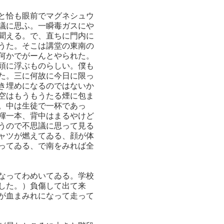
と恰も眼前でマグネシュウ
議に思ふ。一瞬毒ガスにや
聞える。で、直ちに門内に
うた。そこは講堂の東南の
何かでがーんとやられた。
頭に浮ぶものらしい。僕も
た。三に何故に今日に限っ
き埋めになるのではないか
空はもうもうたる煙に包ま
。中は生徒で一杯であっ
褌一本、背中はまるやけど
うので不思議に思って見る
ャツが燃えてゐる、顔が体
ってゐる、で南をみれば全
なってわめいてゐる。学校
した。）負傷して出て来
が血まみれになって走って