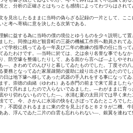
視と、分析の正確さとはちっとも感情によってわづらはされて
文を見出したるままに当時の偽らざる記録の一片として、ここ
いと考へ寄稿に意を決したる次第である。
理解に益する為に当時の僕の境位とゆうものを少々説明して置
ました。同僚は殆ど観音町の三菱の機械工作所へ動員されてゐ
いで学校に残ってゐる一年及び二年の教練の指導の任に当って
てゐたわけです。―当時に於ては、之は余り名誉な事でもなか
り、防空壕を整備したりして、ある面から言へば―よしやそれ
も―、きわめてのんびりと暮してゐたものでした。丁度その八
る要務となってゐた家屋疎開の援助に繰り出されてゐたのでし
の日は地下壕へ移してあった武器の手入れをする事になってゐ
ます。崇徳の由緒（ゆわれ）ある赤門の前まで来て居ましたら
告げて呉れましたので入らないでゐました。―わがままに育っ
底やり切れないものでした―。水清む夏の太田川では早く来た
捨てて、今、さかんに水浴の快をむさぼってゐたところでした
？」不図促されるままに東の空を見上げるとＢ２９が二機、牛
ああ、浮んでゐた二片の白雲も忘れられない―、銀翼を連ねて