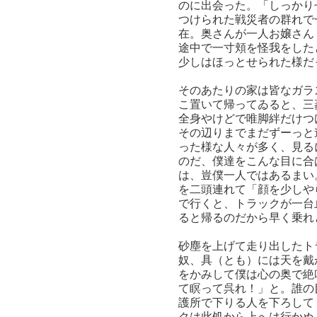
のに出会った。「しっかり
つけられた戦災者の群れで
在。奥さんが一人お嬢さん
途中で一寸頬を怪我をした
少しはほっとせられた様だ
そのあたりの家は皆なガラ
こ置いて帰ってゐると、三
全身やけどで唯脚絆だけつ
その辺りまでまだずーっと
った様な人々が多く、見る
のだ、僕達をこんな目に合
は、豈僕一人ではあるまい
を二頭連れて「顔を少しや
で行くと、トラックが一台
ると帰るのだから早く乗れ
砂塵を上げて走り出したト
奴、具（とも）には天を戴
をかみして僕は心の奥で絶
て瞑って呉れ！」と。誰の
護所で下りる人を下ろして
クは此処から上へは行かぬ