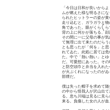
「今日は日和が良いからよ
ムが燃えた様な明るさにな
られたヒットラーの姿が黄
走り込むと、ガラガラと物
角であった。眼がくら〱ら
背の上に何かが落ちる、顔
その間に一に父母の事が気
て無理に出て来たのだらう
とも思ったが「何を」と思
れてゐた。此処に居ては危
た。中で「熱い熱い」とゆ
だ。可愛想にあった。その
と防空頭巾と弁当を入れた
が火ぶくれになったのがゐ
部煙だ。
僕は失った帽子を求めて随
の中から怪我人が沢山出て
る。忽ち川端は見るに見ら
来る。負傷した女の人が血