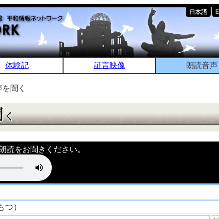
体験記
証言映像
朗読音声
声を聞く
朗読をお聞きください。
たもつ）