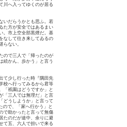
て川へ入ってゆくのが居る
ないだらうかとも思ふ。若
ゐた方が安全ではあるまい
い。市上空全部黒煙だ。基
をなして往き来してゐるの
堪らない。
たので三人で「帰ったのが
は続かん、歩かう」と言う
出て少し行った時『隅田先
学校へ行ってみるから君等
。「祇園はどうですか」と
が「三人では無理だ」と言
「どうしようか」と言って
たので、「家へ行かう」と
ので助かったと言って無傷
居たのだが途中、余りに避
せて五、六人で担いで来る