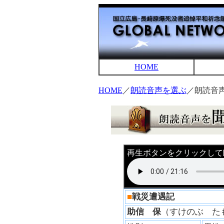
HOME
HOME
／
朗読音声を選ぶ
／朗読音
再生ボタンをクリックして
■
戦災遭遇記
助信 保
（すけのぶ 