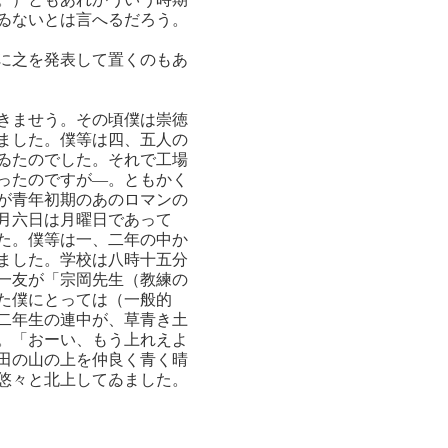
ゐないとは言へるだろう。
に之を発表して置くのもあ
きませう。その頃僕は崇徳
ました。僕等は四、五人の
ゐたのでした。それで工場
ったのですが―。ともかく
が青年初期のあのロマンの
月六日は月曜日であって
た。僕等は一、二年の中か
ました。学校は八時十五分
一友が「宗岡先生（教練の
た僕にとっては（一般的
二年生の連中が、草青き土
。「おーい、もう上れえよ
田の山の上を仲良く青く晴
悠々と北上してゐました。