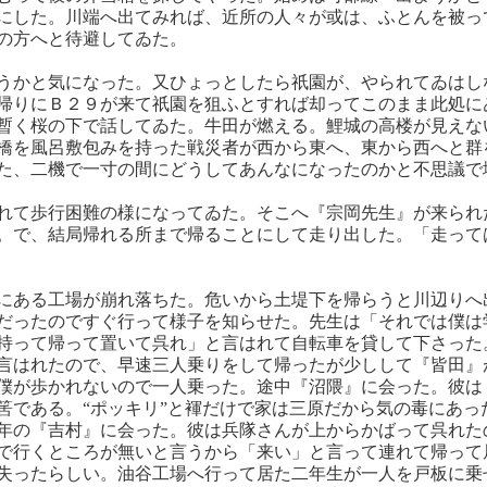
にした。川端へ出てみれば、近所の人々が或は、ふとんを被っ
の方へと待避してゐた。
うかと気になった。又ひょっとしたら祇園が、やられてゐはし
帰りにＢ２９が来て祇園を狙ふとすれば却ってこのまま此処に
暫く桜の下で話してゐた。牛田が燃える。鯉城の高楼が見えな
橋を風呂敷包みを持った戦災者が西から東へ、東から西へと群
た、二機で一寸の間にどうしてあんなになったのかと不思議で
れて歩行困難の様になってゐた。そこへ『宗岡先生』が来られ
。で、結局帰れる所まで帰ることにして走り出した。「走って
にある工場が崩れ落ちた。危いから土堤下を帰らうと川辺りへ
だったのですぐ行って様子を知らせた。先生は「それでは僕は
持って帰って置いて呉れ」と言はれて自転車を貸して下さった
言はれたので、早速三人乗りをして帰ったが少しして『皆田』
僕が歩かれないので一人乗った。途中『沼隈』に会った。彼は
筈である。“ポッキリ”と褌だけで家は三原だから気の毒にあっ
年の『吉村』に会った。彼は兵隊さんが上からかばって呉れた
で行くところが無いと言うから「来い」と言って連れて帰って
失ったらしい。油谷工場へ行って居た二年生が一人を戸板に乗