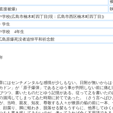
性
(直接被爆)
中学校(広島市楠木町四丁目[現：広島市西区楠木町四丁目])
・学生
中学校 4年生
広島原爆死没者追悼平和祈念館
年
章にはセンチメンタルな感情が少しもない。日附が無いからは
カドン」が「原子爆弾」であるとゆう事が判明しない前に痛む
びつつ、書いたものだとゆう記憶がある。従って之を書いたの
の涸渇してしまってゐた時期に於てであった。（さう言へばひ
が、当時、親友、知友、尊敬する人々が燎原の焔の前に一本、
、顔腐り、脚に蛆わき、脱落せる髪もうすらに、他界してゆく
つをも書き残してゐないのが、考へてみれば全く不思議である