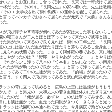
せいよ」とお互に励まし合って別れた。長束では一軒焼けて居
一杯だった。その中に『長岡先生』の家へ着いた。先生は教頭
（その□□女学校を出て崇中勤務）の運命を心配して居られた
と言ってハンカチでおさへて居られたが元気で『大前』さんを
った。
スが飛び障子や箪笥等が倒れてゐたが家は大した事もないらし
菱の職工さんが二人とぼとぼ下ってやって来たので彼等と話し
けた男が歩いて来るので良く見れば、崇中の二年生だ。「長岡
道の上には黒づんだ血がぽたりぽたりと落ちてゐるし全身血ま
に見られぬ状態であった。まさしく阿修羅の巷である。真に地
はしやがったのは？「野郎、やりやあがったな……」とやりば
。それから少し帰って八木の『竹本君』と供になった。小南原
られたが馬が助ったので良かった。」と言って帰って居られた
止まってゐて二中の生徒が乗ってゐた。『的場』が居ったので
と言う。すぐ四人で飛び乗ってゐると沢山戦災者が乗られた。
ラックの背に立って眺めると、広島の上空には黒煙がもうもう
かんぞ！」と男児の、大和丈夫の若き血潮は体力にたぎり立つ
叫したのだ、「俺が居る、必ずや、この仇は撃ってみせる。友
目にも涙は無かった。血走った両眼がきつく、きらきらと光っ
トラックは祇園町の本通へ出て走った。今井病院で殆どの人が
と言うので僕も下りた。自動車に乗って居るとだんだんと落着