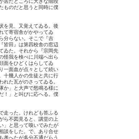
が居たところに大きな階段
たものだと思うと同時に僕
状を見、又覚えてゐる。後
れて寄宿舎がかやってゐ
ら分らない。そこで『吉
『皆田』は第四校舎の窓辺
てゐた。それから『宗岡先
の怪我を検べに川端へ出ら
顔面をひどくはらしてゐ
り一面血が点々として続い
。十幾人かの生徒と共に行
われた瓦がのさってゐる。
隊か」と大声で怒鳴る様に
だ！」と叫びに応へる。僕
で走った。けれども答ふる
がら不図見ると、講堂の上
い」と思って嗅いでみたが
相談をした。で、あり合せ
も考へたが多分不通だらう