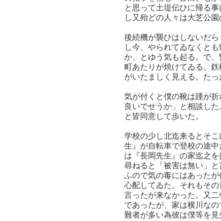
と思って土堤伝ひに帰る事
し又殆どの人々は大芝公園
後続機が襲ひはしないだら
し今、やられてゐなくとも
か、とゆう気も起る。で、
町あたりが焼けてゐる。鉄
がいたましく見える。たっ
気が付くと僕の靴は踵が折
良いでせうか」と相談した
と皆同意して歩いた。
学校の少し北迄来るとそこ
生』が自転車で登校の途中
は『長岡先生』の家迄之を
尋ねると「被害は無い」と
ふので気の毒にはあったが
心配してゐた。それもその
言ったが来なかった。又二
であったが、家は横川なの
難者が多い為彼は僕等を見