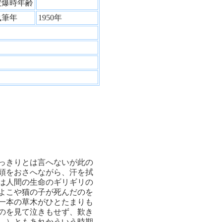
被爆時年齢
執筆年
1950年
っきりとは言へないが此の
頭をおさへながら、汗を拭
は人間の生命のギリギリの
よこや猫の子が死んだのを
一本の草木がひとたまりも
のを見て泣きもせず、歎き
。）ともあれかういう時期