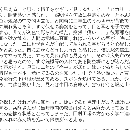
く見える」と思って帽子をかざして見てゐた。と、「ピカリ」
り、瞬間熱いと感じた。「照明弾を何故に昼落すのか」と不思
色い焼焔の中で閃き去る。と同時に二年生のうめき声が背後で
の崩れ落ちる音。すぐ伏せの姿勢をとって、目と耳とを手で掩
する、凡てが灰色で彩られた様だ。突然「痛いー。」後頭部を
面へ砂が散る。人間は危機に直面すればいろいろの事が一時に
になった。二にお母さんが心配して居られる事だらうと心配し
かと思った。四に之からどうしようかと感じた。僕は此の儘生
って立って見た、立って見れば誰も見えない。その時広島市の
いと思ったので、すぐ銃機等の入れてある防空壕にとび込んだ
う声がする。戸口に二年の『今中』が居た。泳いでゐたらしい
時僕も手が少し焼けてゐるのを知った。中で「熱い熱い」と言
今流行の下げ鞄が燃えてゐる、ズボンが焼けてゐる、服が、シ
る、で僕は飛び出た。見れば牛田の倉庫が、ぼうぼうと燃え上
分探したけれど遂に無かった。泳いでゐた裸連中がまる焼けに
来る、兵隊さんが（当時市内の校舎は殆んど兵隊が入ってゐま
れぬ悲惨な状態となってしまった。田村工場の方から女学生達
まみれの赤ん坊を抱いて保護所へと走る。