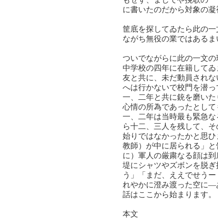
に書いたのだから対象の凝
筐底を探してゐたら此の一
ながち無役の業ではあるま
ついでながらに此の一文の
中学校の四年に在籍してゐ
友と共に、未だ動員されな
へは行かないで校門を潜っ
一、二年と共に銃を磨いた
心情の所為であったとして
一、二年は当時最も緊急な
ら十二、三人を残して、そ
始りではなかったかと思ひ
教師）が中に居られる」と
に）軍人の厳粛なる顔は到
堤にシャツやズボンを脱ぎ
う」「まだ、ええでせうー
れやかに澄み渡った空に―
話はここから始まります。
本文