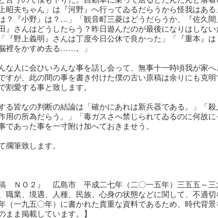
上昭夫ちゃん」は『河野』へ行ってゐるだらうから怪我はある
は？『小野』は？…」「観音町三菱はどうだらうか、『佐久間
田』さんはどうしたらう？昨日遊んだのが最後になりはしない
「『野上義明』さんは丁度今日公休で良かった」「『重本』は
脳裡をかすめ去る……。」
んな人に会ひいろんな事を話し会って、無事十一時頃我が家へ
ですが、此の間の事を書き付けた僕の古い原稿は余りにも克明
で割愛する事と致します。
する皆なの判断の結論は「確かにあれは新兵器である。」「殺
作用の所為だらう。」「毒ガスさへ禁じられてゐるのに何故に
事であった事を一寸附け加へておきませう。
て擱筆致します。
稿 ＮＯ２』 広島市 平成二七年（二〇一五年）三五五～三
、職業、境遇、人種、民族、心身の状態などに関して、不適切
年（一九五〇年）に書かれた貴重な資料であるため、時代背景
のまま掲載しています。】