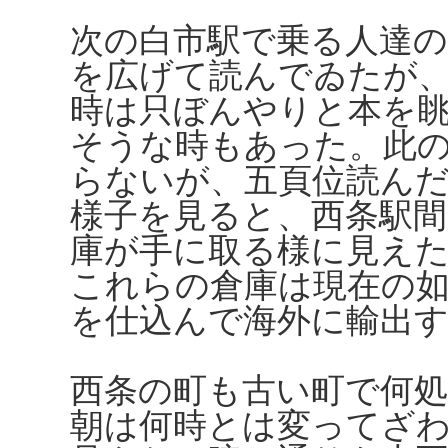
次の白市駅で乗る人達
を広げて読んでゐたが
時は只ぼんやりと本を
そうな時もあった。此
らないが、五頁位読ん
様子を見ると、西条駅間
庫が手に取る様に見え
これらの倉庫は現在の
を仕込んで海外に輸出
西条の町も古い町で何
朝は何時とは変ってざ