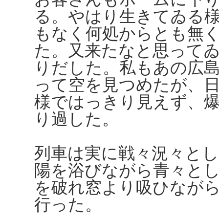
る。やはり生きてゐる
もなく何処からとも無
た。又来たなと思って
りだした。私もあの広
って空を見つめたが、
様ではっきり見えず、
り過した。
列車は実に戦々況々と
陽を浴びながら青々と
を破れ窓より吸ひなが
行った。