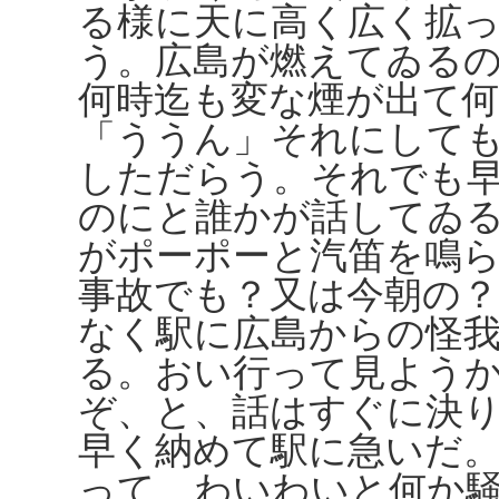
る様に天に高く広く拡
う。広島が燃えてゐる
何時迄も変な煙が出て
「ううん」それにして
しただらう。それでも
のにと誰かが話してゐ
がポーポーと汽笛を鳴
事故でも？又は今朝の
なく駅に広島からの怪
る。おい行って見よう
ぞ、と、話はすぐに決
早く納めて駅に急いだ
って、わいわいと何か