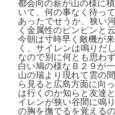
都会向の薪が山の様に
いて、何の事なく待っ
あったでせうか、狭い
く金属性のピンピンと
今朝は寸時早く敵機が
く、サイレンは鳴りだ
なので別に何とも思わ
白い鳩の様なＢ２９が一
山の瑞より現れて雲の
ら見ると広島方面に向
は行くのか知らと友達
イレンが狭い谷間に鳴
の胸を撫でるを覚える