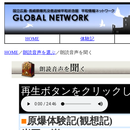
HOME
体験記
HOME
／
朗読音声を選ぶ
／朗読音声を聞く
再生ボタンをクリック
■
原爆体験記(観想記)