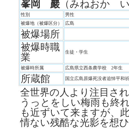
峯岡 巖
（みねおか 
性別
男性
被爆地（被爆区分）
広島
被爆場所
被爆時職
生徒・学生
業
被爆時所属
広島県立西条農学校 2年生
所蔵館
国立広島原爆死没者追悼平和
全世界の人より注目さ
うっとをしい梅雨も終
も近ずいて来ますが、
情ない残酷な光影を想