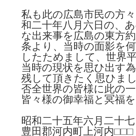
私も此の広島市民の方々
和二十年八月六日の、
な出来事を広島の東方約
条より、当時の面影を
したためまして、世界
当時の現状を思ひ出す
残して頂きたく思ひま
否全世界の皆様に此の一
皆々様の御幸福と冥福
昭和二十五年六月二十七
豊田郡河内町上河内□□□