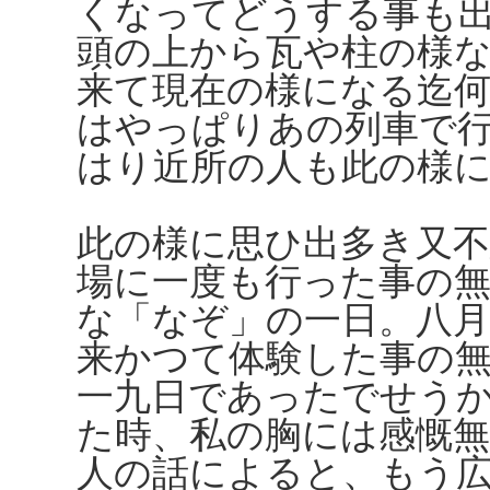
くなってどうする事も
頭の上から瓦や柱の様
来て現在の様になる迄
はやっぱりあの列車で
はり近所の人も此の様
此の様に思ひ出多き又不
場に一度も行った事の
な「なぞ」の一日。八
来かつて体験した事の
一九日であったでせう
た時、私の胸には感慨
人の話によると、もう