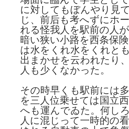
に対してもぼんやり見
じ、前后も考へずにホ
れる怪我人を駅前の人
暗い狭い小路を西条保
は水をくれ水をくれと
出まかせを云われたり
人も少くなかった。
その時早くも駅前には
を三人位乗せては国立西
へも運んでゐた。何し
人に混じって一時的の