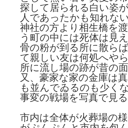
探して居られる白い姿
人であったかも知れな
神社の方より相生橋を
う町の中には死体は見
骨の粉が到る所に散ら
て親しい友は何処へや
所に流し場の跡が昔の
又、豪家な家の金庫は
も並んでゐるのも少く
事変の戦場を写真で見
市内は全体が火葬場の
がぷんぷんと市内を包