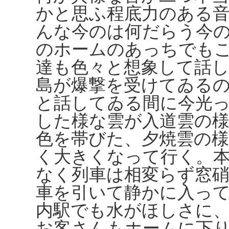
かと思ふ程底力のある
んな今のは何だらう今
のホームのあっちでも
達も色々と想象して話
島が爆撃を受けてゐる
と話してゐる間に今光
した様な雲が入道雲の
色を帯びた、夕焼雲の
く大きくなって行く。
なく列車は相変らず窓
車を引いて静かに入っ
内駅でも水がほしさに
お客さんもホームに下