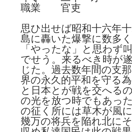
職業 官吏
思ひ出せば昭和十六年十
島に轟いた爆撃に数多
「やったな」と思わず
でせう。来るべき時が遂
じた。過去数年間の支那
界の永久的平和を守る
と日本とが戦を交へる
の光を放つ時でもあっ
の征く所には草木が風
幾万の将兵を陥れ北に
収め私達国民は此の戦