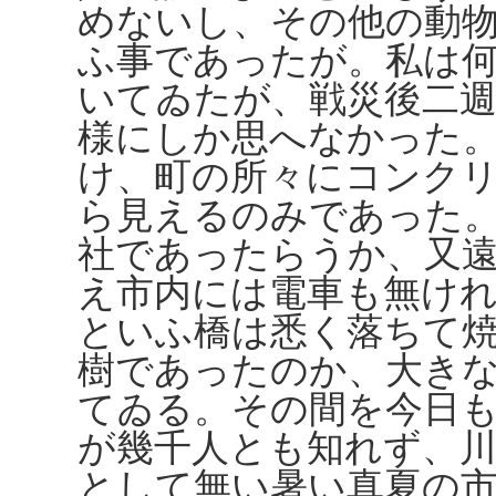
めないし、その他の動
ふ事であったが。私は
いてゐたが、戦災後二
様にしか思へなかった
け、町の所々にコンク
ら見えるのみであった
社であったらうか、又
え市内には電車も無け
といふ橋は悉く落ちて
樹であったのか、大き
てゐる。その間を今日
が幾千人とも知れず、
として無い暑い真夏の