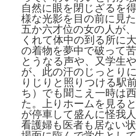
自然に眼を閉じざるを
様な光影を目の前に見
五か六才位の女の人が
くれて体中の到る所に
の着物を夢中で破って
とうなる声や、又学生
が、此の汗のじっとり
りじりと照りつける駅
ち）でも聞こえ一時は
た。上りホームを見る
が停車して盛んに怪我
看護婦も医者も居ない
場面に臨んで学生とし