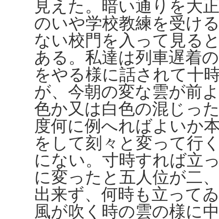
見えた。暗い通りを大
のいや学校教練を受け
ない校門を入って見る
ある。私達は列車遅着
をやる様に話されて十
が、今朝の変な雲が前
色か又は白色の混じっ
度何に例へればよいか
をして刻々と変って行
にない。寸時すれば立
に変ったと五人位が二
出来ず、何時も立って
風が吹く時の雲の様に