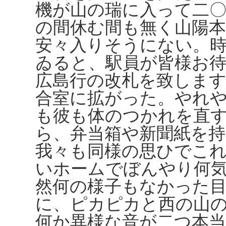
機が山の瑞に入って二
の間休む間も無く山陽
安々入りそうにない。
ゐると、駅員が皆様お
広島行の改札を致しま
合室に拡がった。やれ
も彼も体のつかれを直
ら、弁当箱や新聞紙を
我々も同様の思ひでこ
いホームでぼんやり何
然何の様子もなかった
に、ピカピカと西の山
何か異様な音が二つ本