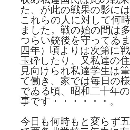
た、が此の戦果の影に
これらの人に対して何
ました。戦の始の間は
つらい銃後を守ってゐ
四年）頃よりは次第に
玉砕したり、又私達の
見向けられ私達学生は
て働き、家では毎日の
でゐる頃、昭和二十年
事です・・・・・・。
今日も何時もと変らず五