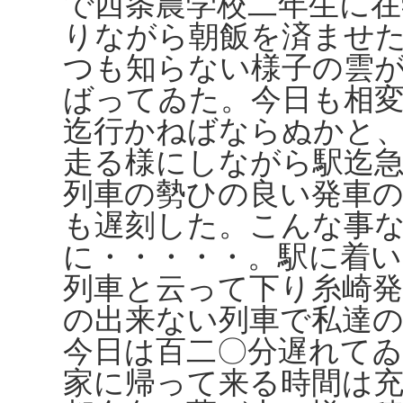
で西条農学校二年生に
りながら朝飯を済ませ
つも知らない様子の雲
ばってゐた。今日も相
迄行かねばならぬかと
走る様にしながら駅迄
列車の勢ひの良い発車
も遅刻した。こんな事
に・・・・・。駅に着
列車と云って下り糸崎発
の出来ない列車で私達
今日は百二〇分遅れて
家に帰って来る時間は