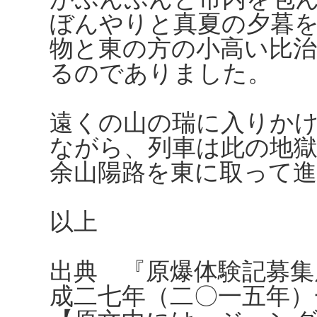
ぼんやりと真夏の夕暮
物と東の方の小高い比
るのでありました。
遠くの山の瑞に入りか
ながら、列車は此の地
余山陽路を東に取って
以上
出典 『原爆体験記募集
成二七年（二〇一五年）