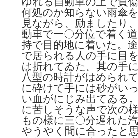
ゆれる自動車の上で負
何処のか知らない雨傘
見ながら、励ましたり
動車で一〇分位で着く道
持で目的地に着いた。
で居られる人の手に目
は折れてゐた。其の手
八型の時計がはめられ
に砕けて手には砂がい
い血がにじみ出てゐる
に苦しそうな声で次の
もの様に三〇分遅れた
やうやく間に合ったと