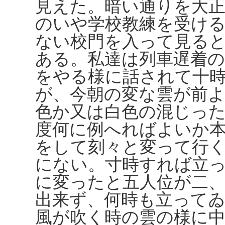
見えた。暗い通りを大
のいや学校教練を受け
ない校門を入って見る
ある。私達は列車遅着
をやる様に話されて十
が、今朝の変な雲が前
色か又は白色の混じっ
度何に例へればよいか
をして刻々と変って行
にない。寸時すれば立
に変ったと五人位が二
出来ず、何時も立って
風が吹く時の雲の様に