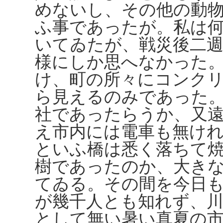
めないし、その他の動
ふ事であったが。私は
いてゐたが、戦災後二
様にしか思へなかった
け、町の所々にコンク
ら見えるのみであった
社であったらうか、又
え市内には電車も無け
といふ橋は悉く落ちて
樹であったのか、大き
てゐる。その間を今日
が幾千人とも知れず、
として無い暑い真夏の