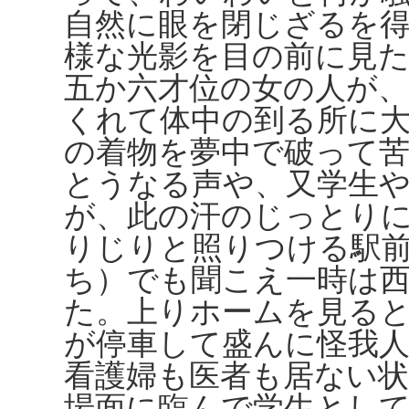
自然に眼を閉じざるを
様な光影を目の前に見
五か六才位の女の人が
くれて体中の到る所に
の着物を夢中で破って
とうなる声や、又学生
が、此の汗のじっとり
りじりと照りつける駅
ち）でも聞こえ一時は
た。上りホームを見る
が停車して盛んに怪我
看護婦も医者も居ない
場面に臨んで学生とし