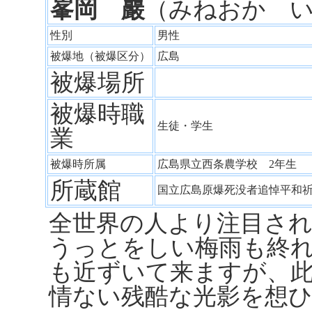
峯岡 巖
（みねおか 
性別
男性
被爆地（被爆区分）
広島
被爆場所
被爆時職
生徒・学生
業
被爆時所属
広島県立西条農学校 2年生
所蔵館
国立広島原爆死没者追悼平和
全世界の人より注目さ
うっとをしい梅雨も終
も近ずいて来ますが、
情ない残酷な光影を想