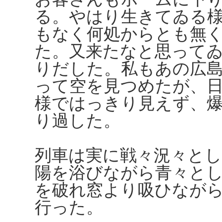
る。やはり生きてゐる
もなく何処からとも無
た。又来たなと思って
りだした。私もあの広
って空を見つめたが、
様ではっきり見えず、
り過した。
列車は実に戦々況々と
陽を浴びながら青々と
を破れ窓より吸ひなが
行った。