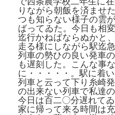
で西条農学校二年生に
りながら朝飯を済ませ
つも知らない様子の雲
ばってゐた。今日も相
迄行かねばならぬかと
走る様にしながら駅迄
列車の勢ひの良い発車
も遅刻した。こんな事
に・・・・・。駅に着
列車と云って下り糸崎発
の出来ない列車で私達
今日は百二〇分遅れて
家に帰って来る時間は