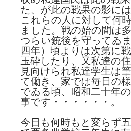
た、が此の戦果の影に
これらの人に対して何
ました。戦の始の間は
つらい銃後を守ってゐ
四年）頃よりは次第に
玉砕したり、又私達の
見向けられ私達学生は
て働き、家では毎日の
でゐる頃、昭和二十年
事です・・・・・・。
今日も何時もと変らず五