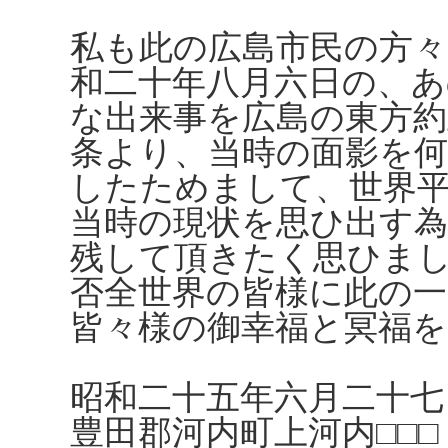
私も此の広島市民の方々
和二十年八月六日の、
な出来事を広島の東方約
条より、当時の面影を
したためまして、世界
当時の現状を思ひ出す
残して頂きたく思ひま
否全世界の皆様に此の一
皆々様の御幸福と冥福
昭和二十五年六月二十七
豊田郡河内町上河内□□□