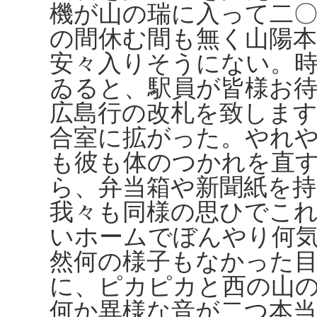
機が山の瑞に入って二
の間休む間も無く山陽
安々入りそうにない。
ゐると、駅員が皆様お
広島行の改札を致しま
合室に拡がった。やれ
も彼も体のつかれを直
ら、弁当箱や新聞紙を
我々も同様の思ひでこ
いホームでぼんやり何
然何の様子もなかった
に、ピカピカと西の山
何か異様な音が二つ本