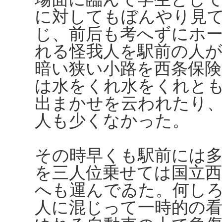
に対してもぼんやり見
じ、前后も考へずにホ
れる怪我人を駅前の人
暗い狭い小路を西条保
は水をくれ水をくれと
出まかせを云われたり
人も少くなかった。
その時早くも駅前には
を三人位乗せては国立西
へも運んでゐた。何し
人に混じって一時的の