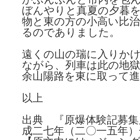
ぼんやりと真夏の夕暮
物と東の方の小高い比
るのでありました。
遠くの山の瑞に入りか
ながら、列車は此の地
余山陽路を東に取って
以上
出典 『原爆体験記募集
成二七年（二〇一五年）