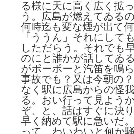
る様に天に高く広く拡
う。広島が燃えてゐる
何時迄も変な煙が出て
「ううん」それにして
しただらう。それでも
のにと誰かが話してゐ
がポーポーと汽笛を鳴
事故でも？又は今朝の
なく駅に広島からの怪
る。おい行って見よう
ぞ、と、話はすぐに決
早く納めて駅に急いだ
って、わいわいと何か