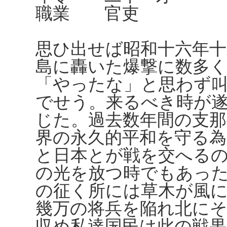
職業 官吏
思ひ出せば昭和十六年十
島に轟いた爆撃に数多
「やったな」と思わず
でせう。来るべき時が遂
じた。過去数年間の支那
界の永久的平和を守る
と日本とが戦を交へる
の光を放つ時でもあっ
の征く所には草木が風
幾万の将兵を陥れ北に
収め私達国民は此の戦