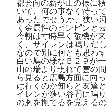
都会向の薪が山の様に
いて、何の事なく待っ
あったでせうか、狭い
く金属性のピンピンと
今朝は寸時早く敵機が
く、サイレンは鳴りだ
なので別に何とも思わ
白い鳩の様なＢ２９が一
山の瑞より現れて雲の
ら見ると広島方面に向
は行くのか知らと友達
イレンが狭い谷間に鳴
の胸を撫でるを覚える