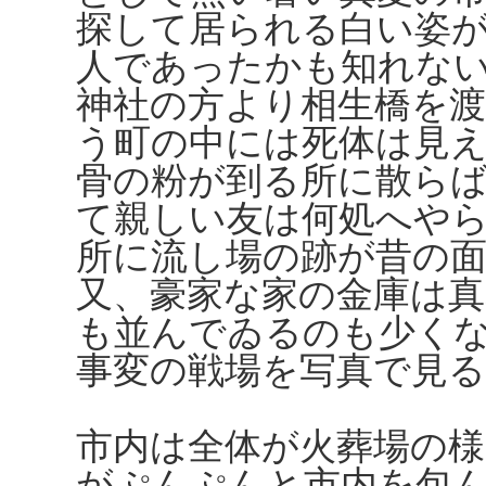
探して居られる白い姿
人であったかも知れな
神社の方より相生橋を
う町の中には死体は見
骨の粉が到る所に散ら
て親しい友は何処へや
所に流し場の跡が昔の
又、豪家な家の金庫は
も並んでゐるのも少く
事変の戦場を写真で見
市内は全体が火葬場の
がぷんぷんと市内を包