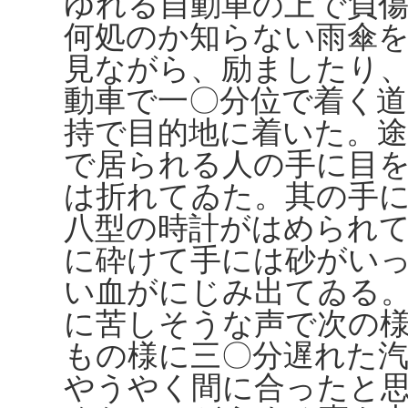
ゆれる自動車の上で負
何処のか知らない雨傘
見ながら、励ましたり
動車で一〇分位で着く道
持で目的地に着いた。
で居られる人の手に目
は折れてゐた。其の手
八型の時計がはめられ
に砕けて手には砂がい
い血がにじみ出てゐる
に苦しそうな声で次の
もの様に三〇分遅れた
やうやく間に合ったと