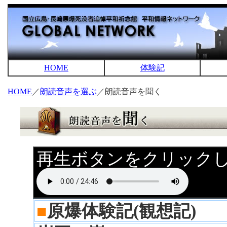
HOME
体験記
HOME
／
朗読音声を選ぶ
／朗読音声を聞く
再生ボタンをクリック
■
原爆体験記(観想記)