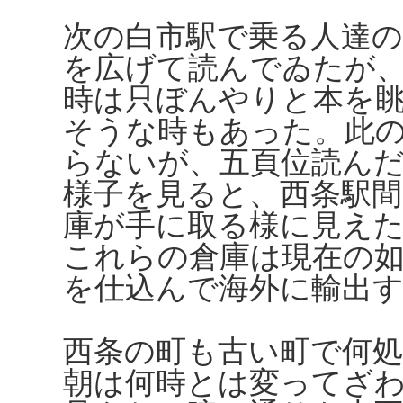
次の白市駅で乗る人達
を広げて読んでゐたが
時は只ぼんやりと本を
そうな時もあった。此
らないが、五頁位読ん
様子を見ると、西条駅間
庫が手に取る様に見え
これらの倉庫は現在の
を仕込んで海外に輸出
西条の町も古い町で何
朝は何時とは変ってざ