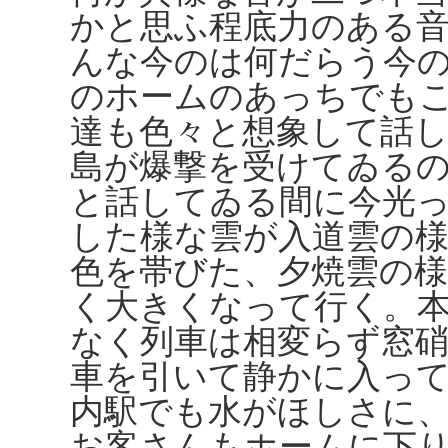
かと思ふ程底力のある
んな今のは何だらう今
のホームのあっちでも
達も色々と想象して話
島が爆撃を受けてゐる
と話してゐる間に今光
した様な雲が入道雲の
色を帯びた、夕焼雲の
く大きくなって行く。
なく列車は相変らず窓
車を引いて静かに入っ
内駅でも水がほしさに
お客さんもホームに下