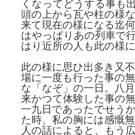
くなってどうする事も
頭の上から瓦や柱の様
来て現在の様になる迄
はやっぱりあの列車で
はり近所の人も此の様
此の様に思ひ出多き又不
場に一度も行った事の
な「なぞ」の一日。八
来かつて体験した事の
一九日であったでせう
た時、私の胸には感慨
人の話によると、もう