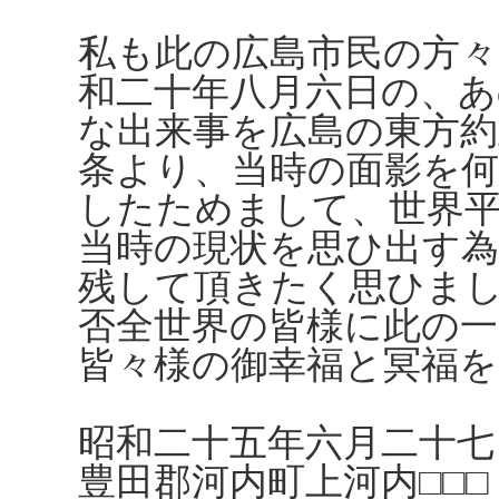
私も此の広島市民の方々
和二十年八月六日の、
な出来事を広島の東方約
条より、当時の面影を
したためまして、世界
当時の現状を思ひ出す
残して頂きたく思ひま
否全世界の皆様に此の一
皆々様の御幸福と冥福
昭和二十五年六月二十七
豊田郡河内町上河内□□□