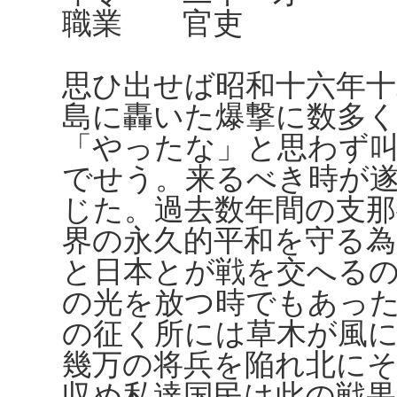
職業 官吏
思ひ出せば昭和十六年十
島に轟いた爆撃に数多
「やったな」と思わず
でせう。来るべき時が遂
じた。過去数年間の支那
界の永久的平和を守る
と日本とが戦を交へる
の光を放つ時でもあっ
の征く所には草木が風
幾万の将兵を陥れ北に
収め私達国民は此の戦