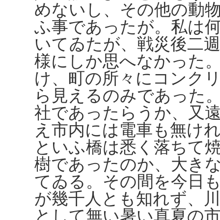
めないし、その他の動
ふ事であったが。私は
いてゐたが、戦災後二
様にしか思へなかった
け、町の所々にコンク
ら見えるのみであった
社であったらうか、又
え市内には電車も無け
といふ橋は悉く落ちて
樹であったのか、大き
てゐる。その間を今日
が幾千人とも知れず、
として無い暑い真夏の