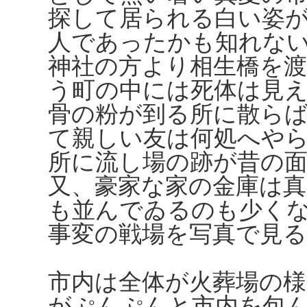
探して居られる白い姿
人であったかも知れな
神社の方より相生橋を
う町の中には死体は見
骨の粉が到る所に散ら
て親しい友は何処へや
所に流し場の跡が昔の
又、豪家な家の金庫は
も並んでゐるのも少く
事変の戦場を写真で見
市内は全体が火葬場の
がぷんぷんと市内を包