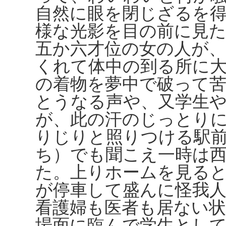
自然に眼を閉じざるを
様な光影を目の前に見
五か六才位の女の人が
くれて体中の到る所に
の着物を夢中で破って
とうなる声や、又学生
が、此の汗のじっとり
りじりと照りつける駅
ち）でも聞こえ一時は
た。上りホームを見る
が停車して盛んに怪我
看護婦も医者も居ない
場面に臨んで学生とし