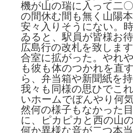
機が山の瑞に入って二
の間休む間も無く山陽
安々入りそうにない。
ゐると、駅員が皆様お
広島行の改札を致しま
合室に拡がった。やれ
も彼も体のつかれを直
ら、弁当箱や新聞紙を
我々も同様の思ひでこ
いホームでぼんやり何
然何の様子もなかった
に、ピカピカと西の山
何か異様な音が二つ本