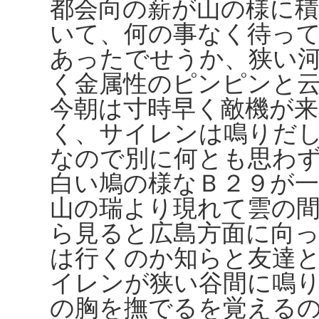
都会向の薪が山の様に
いて、何の事なく待っ
あったでせうか、狭い
く金属性のピンピンと
今朝は寸時早く敵機が
く、サイレンは鳴りだ
なので別に何とも思わ
白い鳩の様なＢ２９が一
山の瑞より現れて雲の
ら見ると広島方面に向
は行くのか知らと友達
イレンが狭い谷間に鳴
の胸を撫でるを覚える