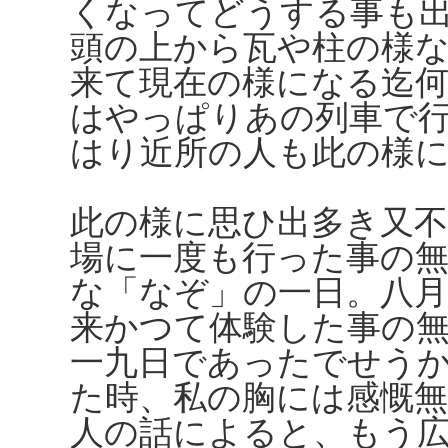
くなってどうする事も
頭の上から瓦や柱の様
来て現在の様になる迄
はやっぱりあの列車で
はり近所の人も此の様
此の様に思ひ出多き又不
場に一度も行った事の
な「なぞ」の一日。八
来かつて体験した事の
一九日であったでせう
た時、私の胸には感慨
人の話によると、もう