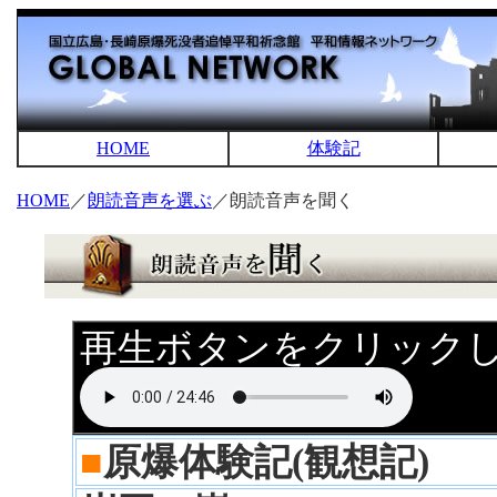
HOME
体験記
HOME
／
朗読音声を選ぶ
／朗読音声を聞く
再生ボタンをクリック
■
原爆体験記(観想記)