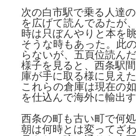
次の白市駅で乗る人達
を広げて読んでゐたが
時は只ぼんやりと本を
そうな時もあった。此
らないが、五頁位読ん
様子を見ると、西条駅間
庫が手に取る様に見え
これらの倉庫は現在の
を仕込んで海外に輸出
西条の町も古い町で何
朝は何時とは変ってざ