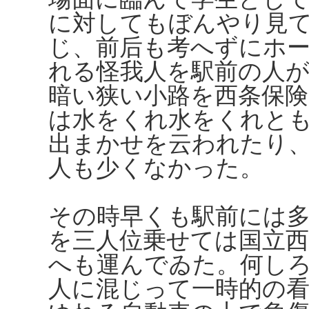
に対してもぼんやり見
じ、前后も考へずにホ
れる怪我人を駅前の人
暗い狭い小路を西条保
は水をくれ水をくれと
出まかせを云われたり
人も少くなかった。
その時早くも駅前には
を三人位乗せては国立西
へも運んでゐた。何し
人に混じって一時的の