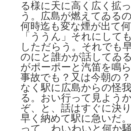
る様に天に高く広く拡
う。広島が燃えてゐる
何時迄も変な煙が出て
「ううん」それにして
しただらう。それでも
のにと誰かが話してゐ
がポーポーと汽笛を鳴
事故でも？又は今朝の
なく駅に広島からの怪
る。おい行って見よう
ぞ、と、話はすぐに決
早く納めて駅に急いだ
って、わいわいと何か