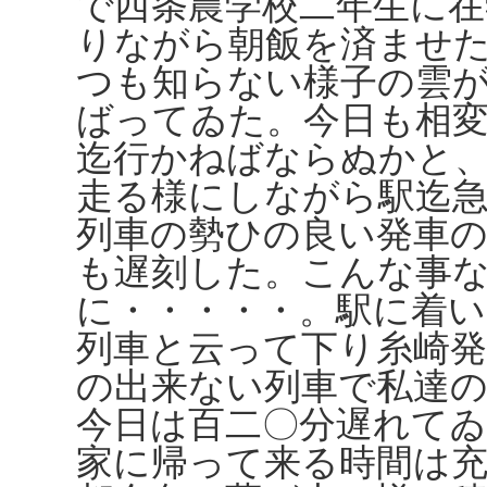
で西条農学校二年生に
りながら朝飯を済ませ
つも知らない様子の雲
ばってゐた。今日も相
迄行かねばならぬかと
走る様にしながら駅迄
列車の勢ひの良い発車
も遅刻した。こんな事
に・・・・・。駅に着
列車と云って下り糸崎発
の出来ない列車で私達
今日は百二〇分遅れて
家に帰って来る時間は