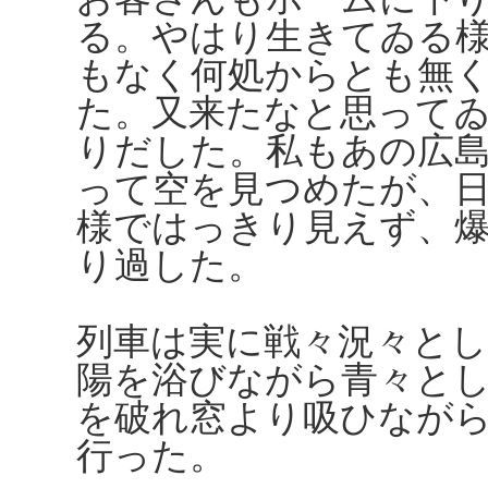
る。やはり生きてゐる
もなく何処からとも無
た。又来たなと思って
りだした。私もあの広
って空を見つめたが、
様ではっきり見えず、
り過した。
列車は実に戦々況々と
陽を浴びながら青々と
を破れ窓より吸ひなが
行った。