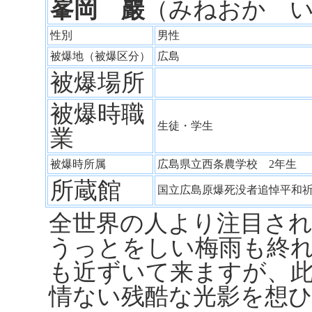
峯岡 巖
（みねおか 
性別
男性
被爆地（被爆区分）
広島
被爆場所
被爆時職
生徒・学生
業
被爆時所属
広島県立西条農学校 2年生
所蔵館
国立広島原爆死没者追悼平和
全世界の人より注目さ
うっとをしい梅雨も終
も近ずいて来ますが、
情ない残酷な光影を想