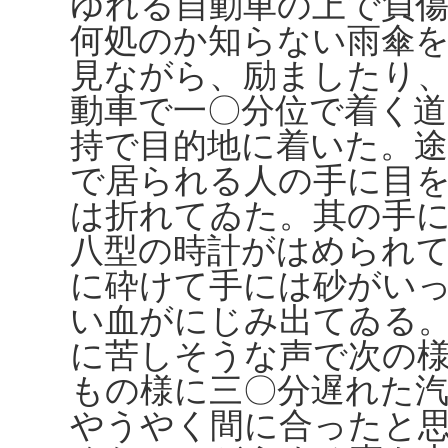
ゆれる自動車の上で負
何処のか知らない雨傘
見ながら、励ましたり
動車で一〇分位で着く道
持で目的地に着いた。
で居られる人の手に目
は折れてゐた。其の手
八型の時計がはめられ
に砕けて手には砂がい
い血がにじみ出てゐる
に苦しそうな声で次の
もの様に三〇分遅れた
やうやく間に合ったと