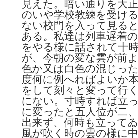
見えた。暗い通りを大
のいや学校教練を受け
ない校門を入って見る
ある。私達は列車遅着
をやる様に話されて十
が、今朝の変な雲が前
色か又は白色の混じっ
度何に例へればよいか
をして刻々と変って行
にない。寸時すれば立
に変ったと五人位が二
出来ず、何時も立って
風が吹く時の雲の様に