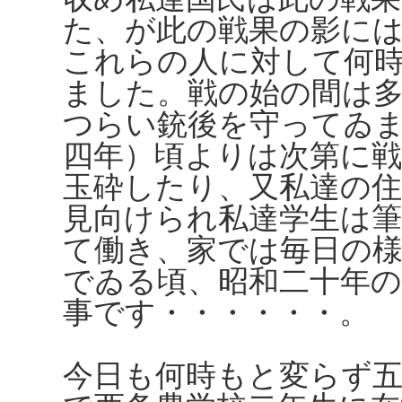
た、が此の戦果の影に
これらの人に対して何
ました。戦の始の間は
つらい銃後を守ってゐ
四年）頃よりは次第に
玉砕したり、又私達の
見向けられ私達学生は
て働き、家では毎日の
でゐる頃、昭和二十年
事です・・・・・・。
今日も何時もと変らず五