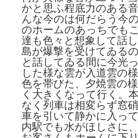
かと思ふ程底力のある
んな今のは何だらう今
のホームのあっちでも
達も色々と想象して話
島が爆撃を受けてゐる
と話してゐる間に今光
した様な雲が入道雲の
色を帯びた、夕焼雲の
く大きくなって行く。
なく列車は相変らず窓
車を引いて静かに入っ
内駅でも水がほしさに
お客さんもホームに下