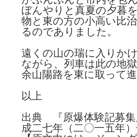
ぼんやりと真夏の夕暮
物と東の方の小高い比
るのでありました。
遠くの山の瑞に入りか
ながら、列車は此の地
余山陽路を東に取って
以上
出典 『原爆体験記募集
成二七年（二〇一五年）