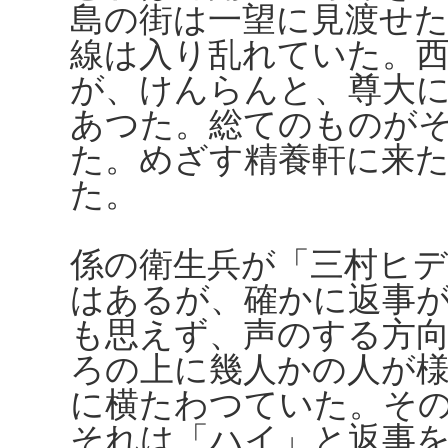
島の街は一望に見渡せ
線は入り乱れていた。
が、けんらんと、尊大
あつた。総てのものが
た。めざす精養軒に来
た。
係の衛生兵が「三村ヒ
はあるが、確かに返事
も思えず、声のする方
ろの上に幾人かの人が
に横たわつていた。そ
それは「ハイ」と返事