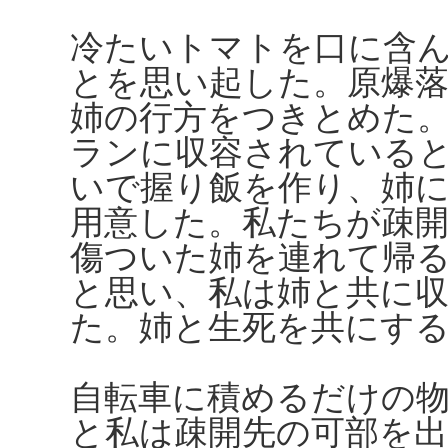
冷たいトマトを口に含
とを思い起した。原爆
姉の行方をつきとめた
ランに収容されている
いで握り飯を作り、姉
用意した。私たちが疎
傷ついた姉を連れて帰
と思い、私は姉と共に
た。姉と生死を共にす
自転車に積めるだけの
と私は疎開先の可部を