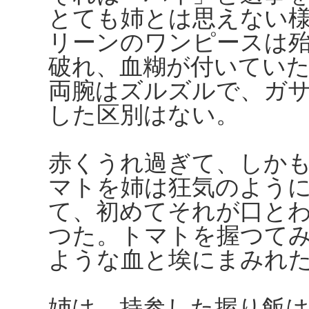
とても姉とは思えない
リーンのワンピースは
破れ、血糊が付いてい
両腕はズルズルで、ガ
した区別はない。
赤くうれ過ぎて、しか
マトを姉は狂気のよう
て、初めてそれが口と
つた。トマトを握つて
ような血と埃にまみれ
姉は、持参した握り飯