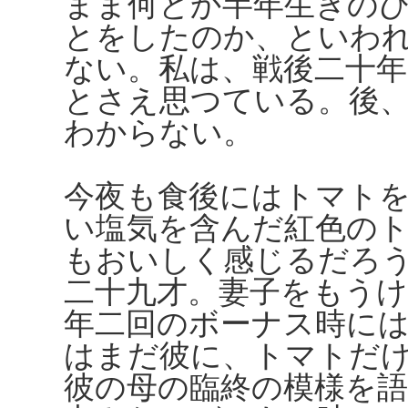
まま何とか半年生きの
とをしたのか、といわ
ない。私は、戦後二十
とさえ思つている。後
わからない。
今夜も食後にはトマト
い塩気を含んだ紅色の
もおいしく感じるだろ
二十九才。妻子をもう
年二回のボーナス時に
はまだ彼に、トマトだ
彼の母の臨終の模様を