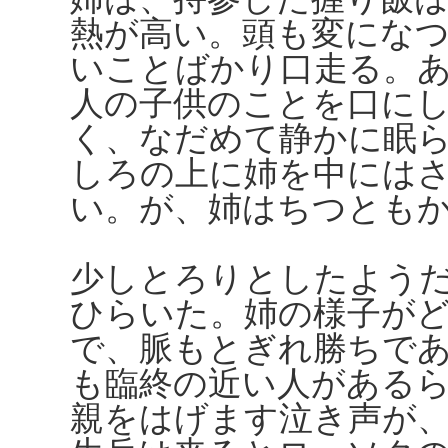
熱が高い。頭も変にな
いことばかり口走る。
人の子供のことを口に
く、なだめて静かに眠
しろの上に姉を中には
い。が、姉はちつとも
少しとろりとしたよう
ひらいた。姉の様子が
で、脈もとぎれ勝ちで
も臨終の近い人がある
親をはげます泣き声が