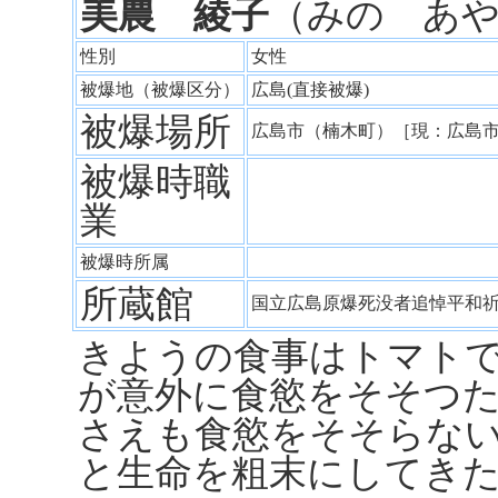
美農 綾子
（みの あ
性別
女性
被爆地（被爆区分）
広島(直接被爆)
被爆場所
広島市（楠木町）［現：広島
被爆時職
業
被爆時所属
所蔵館
国立広島原爆死没者追悼平和
きようの食事はトマト
が意外に食慾をそそつ
さえも食慾をそそらな
と生命を粗末にしてき