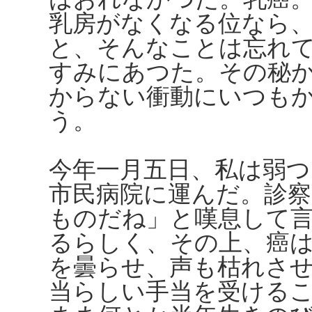
乳房がなくなる位なら
と、そんなことは忘れ
すみにあつた。その秘
からない衝動にいつも
う。
今年一月五日、私は弱
市民病院に運んだ。診
ものだね」と嘆息して
るらしく、その上、癌
を曇らせ、声も枯れさ
当らしい手当を受ける