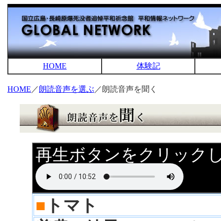
HOME
体験記
HOME
／
朗読音声を選ぶ
／朗読音声を聞く
再生ボタンをクリック
■
トマト