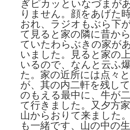
ぎピカッといなづまが
りません。顔をあげた
おれ、ラジオもぶら下
て見ると家の隣に昔か
ていたわらぶきの家が
いました。見ると家の
いるので、なんと云ふ
た。家の近所には点々
が、其の内二軒を残し
のもえる最中に、牛が
て行きました。又夕方
山からおりて来ました
も一緒です、山の中の