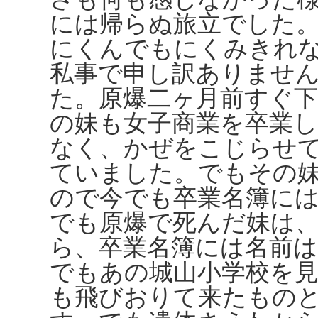
には帰らぬ旅立でした
にくんでもにくみきれ
私事で申し訳ありませ
た。原爆二ヶ月前すぐ
の妹も女子商業を卒業
なく、かぜをこじらせ
ていました。でもその
ので今でも卒業名簿に
でも原爆で死んだ妹は
ら、卒業名簿には名前
でもあの城山小学校を
も飛びおりて来たもの