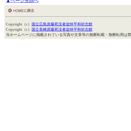
▲ページ先頭へ
Copyright（c）
国立広島原爆死没者追悼平和祈念館
Copyright（c）
国立長崎原爆死没者追悼平和祈念館
当ホームページに掲載されている写真や文章等の無断転載・無断転用は