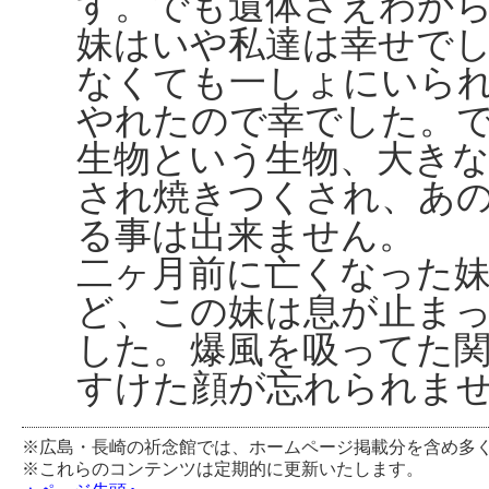
す。でも遺体さえわか
妹はいや私達は幸せで
なくても一しょにいら
やれたので幸でした。
生物という生物、大き
され焼きつくされ、あ
る事は出来ません。
二ヶ月前に亡くなった
ど、この妹は息が止ま
した。爆風を吸ってた
すけた顔が忘れられま
※広島・長崎の祈念館では、ホームページ掲載分を含め多
※これらのコンテンツは定期的に更新いたします。