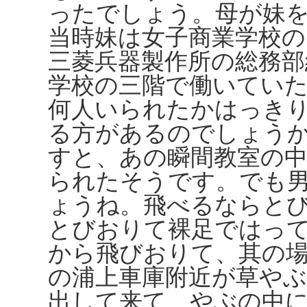
ったでしょう。母が妹
当時妹は女子商業学校の
三菱兵器製作所の総務部
学校の三階で働いてい
何人いられたかはっき
る方があるのでしょう
すと、あの瞬間教室の
られたそうです。でも
ょうね。飛べるならと
とびおりて裸足ではっ
から飛びおりて、其の
の浦上車庫附近が草や
出して来て、やぶの中