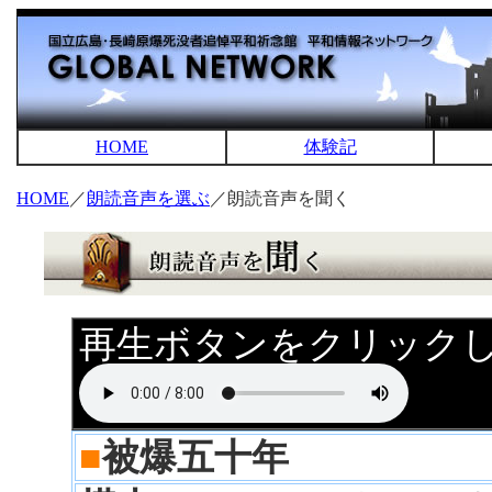
HOME
体験記
HOME
／
朗読音声を選ぶ
／朗読音声を聞く
再生ボタンをクリック
■
被爆五十年