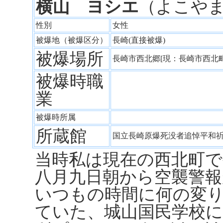
横山 ヨシエ
（よこや
性別
女性
被爆地（被爆区分）
長崎(直接被爆)
被爆場所
長崎市西北郷[現：長崎市西北
被爆時職
業
被爆時所属
所蔵館
国立長崎原爆死没者追悼平和
当時私は現在の西北町
八月九日朝から空襲警
いつもの時間に何の変
ていた、城山国民学校