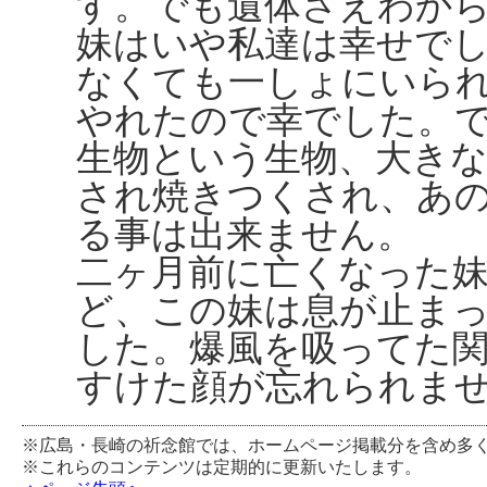
す。でも遺体さえわか
妹はいや私達は幸せで
なくても一しょにいら
やれたので幸でした。
生物という生物、大き
され焼きつくされ、あ
る事は出来ません。
二ヶ月前に亡くなった
ど、この妹は息が止ま
した。爆風を吸ってた
すけた顔が忘れられま
※広島・長崎の祈念館では、ホームページ掲載分を含め多
※これらのコンテンツは定期的に更新いたします。