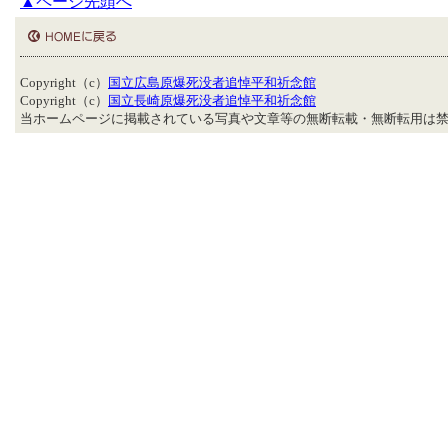
▲ページ先頭へ
Copyright（c）
国立広島原爆死没者追悼平和祈念館
Copyright（c）
国立長崎原爆死没者追悼平和祈念館
当ホームページに掲載されている写真や文章等の無断転載・無断転用は