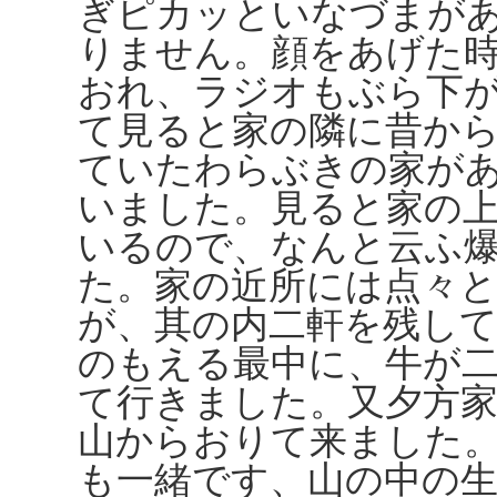
ぎピカッといなづまが
りません。顔をあげた
おれ、ラジオもぶら下
て見ると家の隣に昔か
ていたわらぶきの家が
いました。見ると家の
いるので、なんと云ふ
た。家の近所には点々
が、其の内二軒を残し
のもえる最中に、牛が
て行きました。又夕方
山からおりて来ました
も一緒です、山の中の