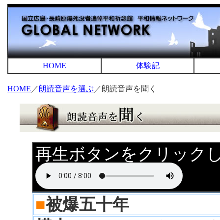
HOME
体験記
HOME
／
朗読音声を選ぶ
／朗読音声を聞く
再生ボタンをクリック
■
被爆五十年