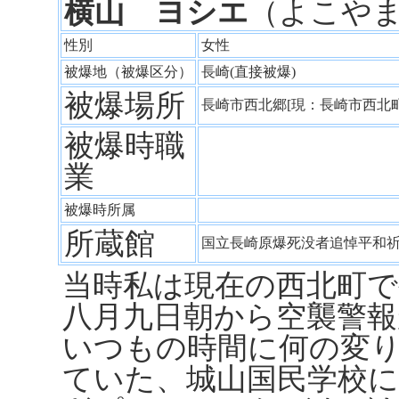
横山 ヨシエ
（よこや
性別
女性
被爆地（被爆区分）
長崎(直接被爆)
被爆場所
長崎市西北郷[現：長崎市西北
被爆時職
業
被爆時所属
所蔵館
国立長崎原爆死没者追悼平和
当時私は現在の西北町
八月九日朝から空襲警
いつもの時間に何の変
ていた、城山国民学校