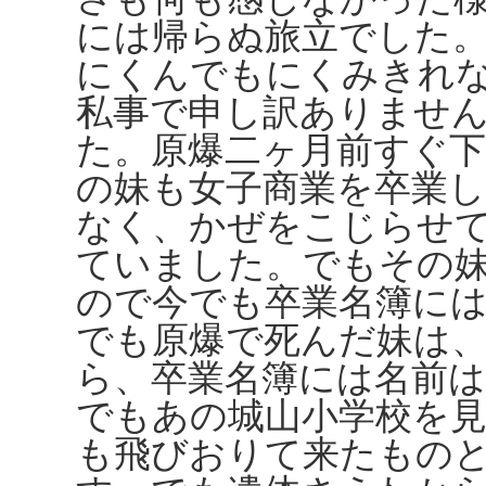
には帰らぬ旅立でした
にくんでもにくみきれ
私事で申し訳ありませ
た。原爆二ヶ月前すぐ
の妹も女子商業を卒業
なく、かぜをこじらせ
ていました。でもその
ので今でも卒業名簿に
でも原爆で死んだ妹は
ら、卒業名簿には名前
でもあの城山小学校を
も飛びおりて来たもの