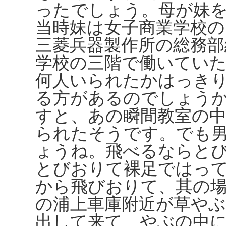
ったでしょう。母が妹
当時妹は女子商業学校の
三菱兵器製作所の総務部
学校の三階で働いてい
何人いられたかはっき
る方があるのでしょう
すと、あの瞬間教室の
られたそうです。でも
ょうね。飛べるならと
とびおりて裸足ではっ
から飛びおりて、其の
の浦上車庫附近が草や
出して来て、やぶの中