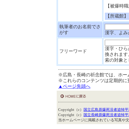
【被爆時職
【所蔵館】
執筆者のお名前でさ
がす
漢字、よみ
漢字・ひら
フリーワード
換されます
索の対象と
※広島・長崎の祈念館では、ホー
※これらのコンテンツは定期的に
▲ページ先頭へ
Copyright（c）
国立広島原爆死没者追悼平
Copyright（c）
国立長崎原爆死没者追悼平
当ホームページに掲載されている写真や