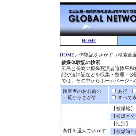
HOME
HOME
／体験記をさがす（検索画
被爆体験記の検索
広島と長崎の原爆死没者追悼平和
記や追悼記などを収集・整理・公
では、その中からホームページへ
執筆者のお名前の
あ行
一覧からさがす
すべて
【被爆地】
【被爆区分
【性別】
条件を選んでさがす
【被爆時年