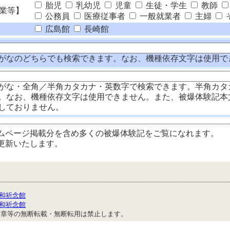
胎児
乳幼児
児童
生徒・学生
教師
業等】
公務員
医療従事者
一般就業者
主婦
広島館
長崎館
がなのどちらでも検索できます。なお、機種依存文字は使用で
がな・全角／半角カタカナ・英数字で検索できます。半角カタ
。なお、機種依存文字は使用できません。また、被爆体験記本
しておりません。
ムページ掲載分を含め多くの被爆体験記をご覧になれます。
更新いたします。
和祈念館
和祈念館
文章等の無断転載・無断転用は禁止します。