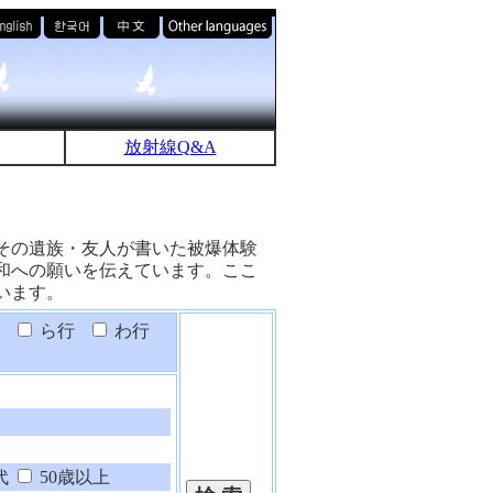
放射線Q&A
その遺族・友人が書いた被爆体験
和への願いを伝えています。ここ
います。
ら行
わ行
代
50歳以上