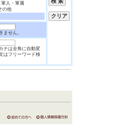
軍人・軍属
その他
きません。
カナは全角に自動変
文はフリーワード検