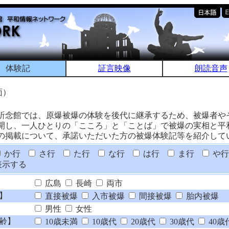
体験記
証言映像
朗読音声
面）
祈念館では、原爆被爆の体験を後代に継承するため、被爆者や
開し、一人ひとりの「こころ」と「ことば」で被爆の実相と平
の掲載について、承諾いただいた方の被爆体験記等を紹介して
か行
さ行
た行
な行
は行
ま行
や行
表示する
広島
長崎
両市
】
直接被爆
入市被爆
間接被爆
胎内被爆
男性
女性
齢】
10歳未満
10歳代
20歳代
30歳代
40歳