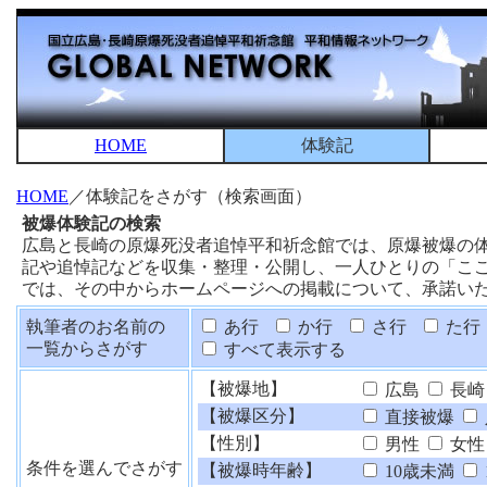
HOME
体験記
HOME
／体験記をさがす（検索画面）
被爆体験記の検索
広島と長崎の原爆死没者追悼平和祈念館では、原爆被爆の
記や追悼記などを収集・整理・公開し、一人ひとりの「こ
では、その中からホームページへの掲載について、承諾い
執筆者のお名前の
あ行
か行
さ行
た行
一覧からさがす
すべて表示する
【被爆地】
広島
長崎
【被爆区分】
直接被爆
【性別】
男性
女性
条件を選んでさがす
【被爆時年齢】
10歳未満