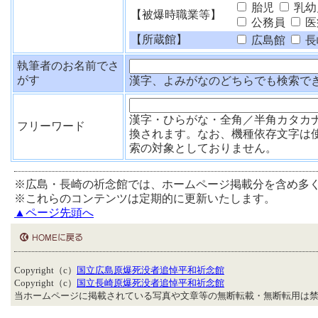
胎児
乳幼
【被爆時職業等】
公務員
医
【所蔵館】
広島館
長
執筆者のお名前でさ
がす
漢字、よみがなのどちらでも検索で
漢字・ひらがな・全角／半角カタカ
フリーワード
換されます。なお、機種依存文字は
索の対象としておりません。
※広島・長崎の祈念館では、ホームページ掲載分を含め多
※これらのコンテンツは定期的に更新いたします。
▲ページ先頭へ
Copyright（c）
国立広島原爆死没者追悼平和祈念館
Copyright（c）
国立長崎原爆死没者追悼平和祈念館
当ホームページに掲載されている写真や文章等の無断転載・無断転用は