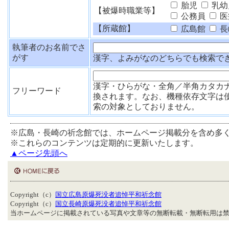
胎児
乳幼
【被爆時職業等】
公務員
医
【所蔵館】
広島館
長
執筆者のお名前でさ
がす
漢字、よみがなのどちらでも検索で
漢字・ひらがな・全角／半角カタカ
フリーワード
換されます。なお、機種依存文字は
索の対象としておりません。
※広島・長崎の祈念館では、ホームページ掲載分を含め多
※これらのコンテンツは定期的に更新いたします。
▲ページ先頭へ
Copyright（c）
国立広島原爆死没者追悼平和祈念館
Copyright（c）
国立長崎原爆死没者追悼平和祈念館
当ホームページに掲載されている写真や文章等の無断転載・無断転用は