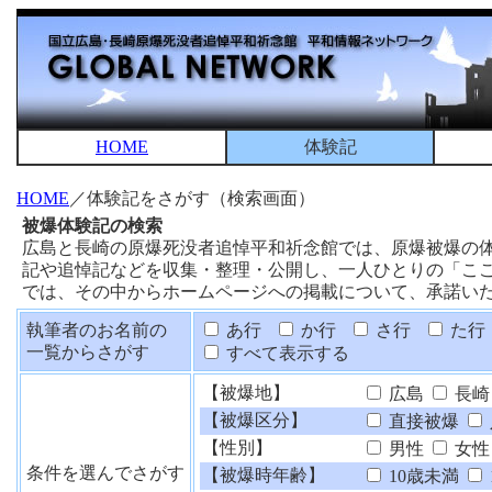
HOME
体験記
HOME
／体験記をさがす（検索画面）
被爆体験記の検索
広島と長崎の原爆死没者追悼平和祈念館では、原爆被爆の
記や追悼記などを収集・整理・公開し、一人ひとりの「こ
では、その中からホームページへの掲載について、承諾い
執筆者のお名前の
あ行
か行
さ行
た行
一覧からさがす
すべて表示する
【被爆地】
広島
長崎
【被爆区分】
直接被爆
【性別】
男性
女性
条件を選んでさがす
【被爆時年齢】
10歳未満