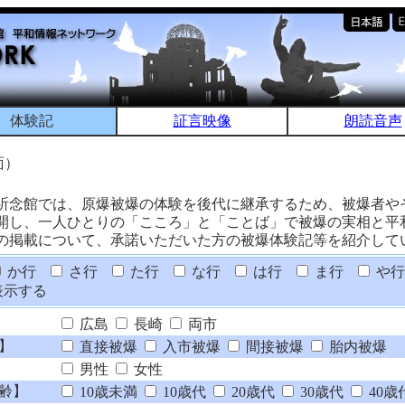
体験記
証言映像
朗読音声
面）
祈念館では、原爆被爆の体験を後代に継承するため、被爆者や
開し、一人ひとりの「こころ」と「ことば」で被爆の実相と平
の掲載について、承諾いただいた方の被爆体験記等を紹介して
か行
さ行
た行
な行
は行
ま行
や行
表示する
広島
長崎
両市
】
直接被爆
入市被爆
間接被爆
胎内被爆
男性
女性
齢】
10歳未満
10歳代
20歳代
30歳代
40歳