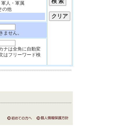
軍人・軍属
その他
きません。
カナは全角に自動変
文はフリーワード検