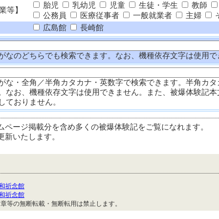
胎児
乳幼児
児童
生徒・学生
教師
業等】
公務員
医療従事者
一般就業者
主婦
広島館
長崎館
がなのどちらでも検索できます。なお、機種依存文字は使用で
がな・全角／半角カタカナ・英数字で検索できます。半角カタ
。なお、機種依存文字は使用できません。また、被爆体験記本
しておりません。
ムページ掲載分を含め多くの被爆体験記をご覧になれます。
更新いたします。
和祈念館
和祈念館
文章等の無断転載・無断転用は禁止します。