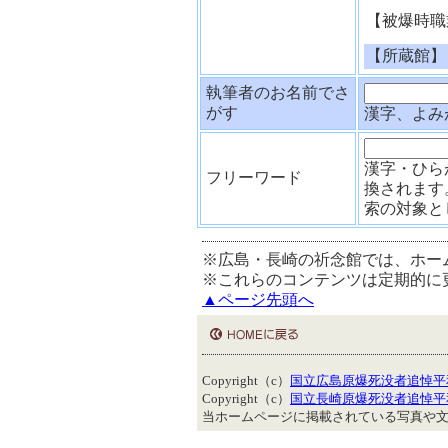
【被爆時職
【所蔵館】
執筆者のお名前でさ
がす
漢字、よみ
漢字・ひら
フリーワード
換されます
索の対象と
※広島・長崎の祈念館では、ホー
※これらのコンテンツは定期的に
▲ページ先頭へ
Copyright（c）
国立広島原爆死没者追悼平
Copyright（c）
国立長崎原爆死没者追悼平
当ホームページに掲載されている写真や