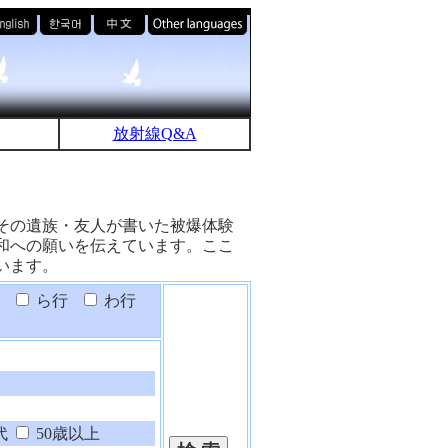
放射線Q&A
その遺族・友人が書いた被爆体験
和への願いを伝えています。ここ
います。
ら行
わ行
代
50歳以上