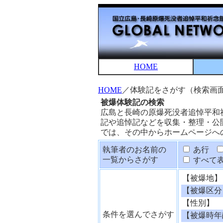
HOME
HOME
／体験記をさがす（検索画
被爆体験記の検索
広島と長崎の原爆死没者追悼平和
記や追悼記などを収集・整理・公
では、その中からホームページへ
執筆者のお名前の
あ行
一覧からさがす
すべて
【被爆地】
【被爆区分
【性別】
条件を選んでさがす
【被爆時年