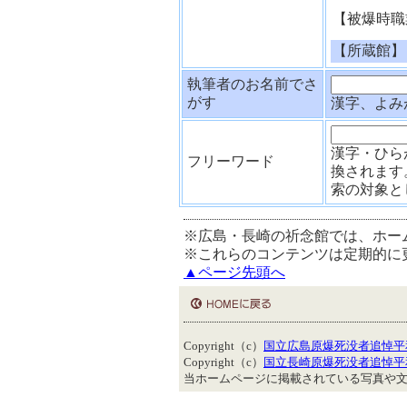
【被爆時職
【所蔵館】
執筆者のお名前でさ
がす
漢字、よみ
漢字・ひら
フリーワード
換されます
索の対象と
※広島・長崎の祈念館では、ホー
※これらのコンテンツは定期的に
▲ページ先頭へ
Copyright（c）
国立広島原爆死没者追悼平
Copyright（c）
国立長崎原爆死没者追悼平
当ホームページに掲載されている写真や