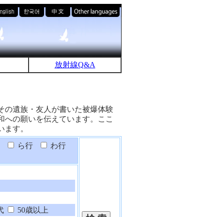
放射線Q&A
その遺族・友人が書いた被爆体験
和への願いを伝えています。ここ
います。
ら行
わ行
代
50歳以上