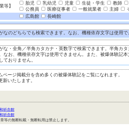
胎児
乳幼児
児童
生徒・学生
教師
業等】
公務員
医療従事者
一般就業者
主婦
広島館
長崎館
がなのどちらでも検索できます。なお、機種依存文字は使用で
がな・全角／半角カタカナ・英数字で検索できます。半角カタ
。なお、機種依存文字は使用できません。また、被爆体験記本
しておりません。
ムページ掲載分を含め多くの被爆体験記をご覧になれます。
更新いたします。
和祈念館
和祈念館
文章等の無断転載・無断転用は禁止します。