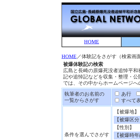
HOME
HOME
／体験記をさがす（検索画
被爆体験記の検索
広島と長崎の原爆死没者追悼平和
記や追悼記などを収集・整理・公
では、その中からホームページへ
執筆者のお名前の
あ行
一覧からさがす
すべて
【被爆地】
【被爆区分
【性別】
条件を選んでさがす
【被爆時年