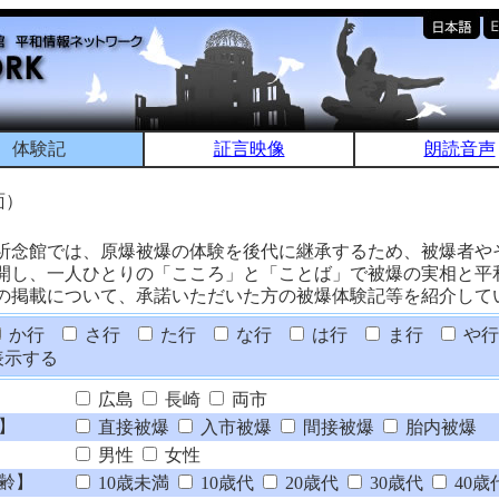
体験記
証言映像
朗読音声
面）
祈念館では、原爆被爆の体験を後代に継承するため、被爆者や
開し、一人ひとりの「こころ」と「ことば」で被爆の実相と平
の掲載について、承諾いただいた方の被爆体験記等を紹介して
か行
さ行
た行
な行
は行
ま行
や行
表示する
広島
長崎
両市
】
直接被爆
入市被爆
間接被爆
胎内被爆
男性
女性
齢】
10歳未満
10歳代
20歳代
30歳代
40歳