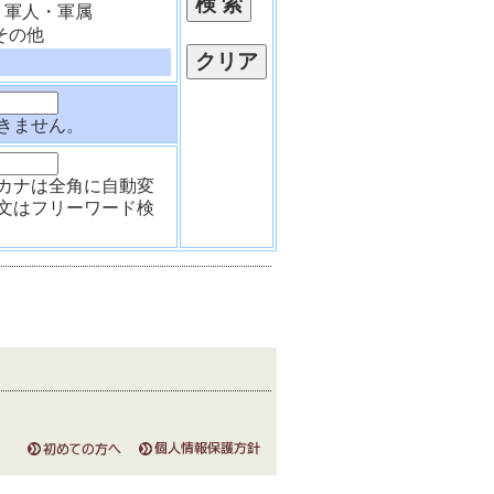
軍人・軍属
その他
きません。
カナは全角に自動変
文はフリーワード検