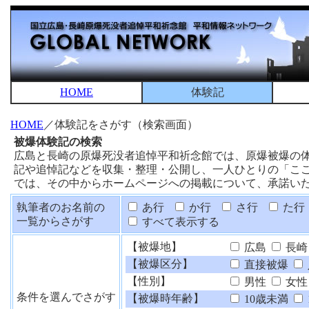
HOME
体験記
HOME
／体験記をさがす（検索画面）
被爆体験記の検索
広島と長崎の原爆死没者追悼平和祈念館では、原爆被爆の
記や追悼記などを収集・整理・公開し、一人ひとりの「こ
では、その中からホームページへの掲載について、承諾い
執筆者のお名前の
あ行
か行
さ行
た行
一覧からさがす
すべて表示する
【被爆地】
広島
長崎
【被爆区分】
直接被爆
【性別】
男性
女性
条件を選んでさがす
【被爆時年齢】
10歳未満