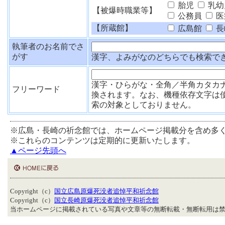
胎児
乳幼
【被爆時職業等】
公務員
医
【所蔵館】
広島館
長
執筆者のお名前でさ
がす
漢字、よみがなのどちらでも検索で
漢字・ひらがな・全角／半角カタカ
フリーワード
換されます。なお、機種依存文字は
索の対象としておりません。
※広島・長崎の祈念館では、ホームページ掲載分を含め多
※これらのコンテンツは定期的に更新いたします。
▲ページ先頭へ
Copyright（c）
国立広島原爆死没者追悼平和祈念館
Copyright（c）
国立長崎原爆死没者追悼平和祈念館
当ホームページに掲載されている写真や文章等の無断転載・無断転用は