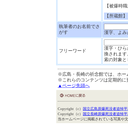
【被爆時職
【所蔵館】
執筆者のお名前でさ
がす
漢字、よみ
漢字・ひら
フリーワード
換されます
索の対象と
※広島・長崎の祈念館では、ホー
※これらのコンテンツは定期的に
▲ページ先頭へ
Copyright（c）
国立広島原爆死没者追悼平
Copyright（c）
国立長崎原爆死没者追悼平
当ホームページに掲載されている写真や