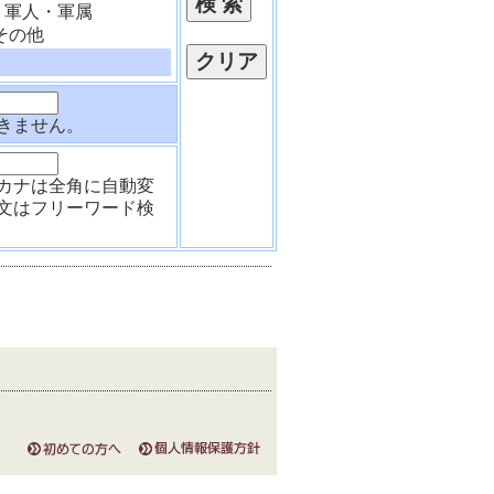
軍人・軍属
その他
きません。
カナは全角に自動変
文はフリーワード検