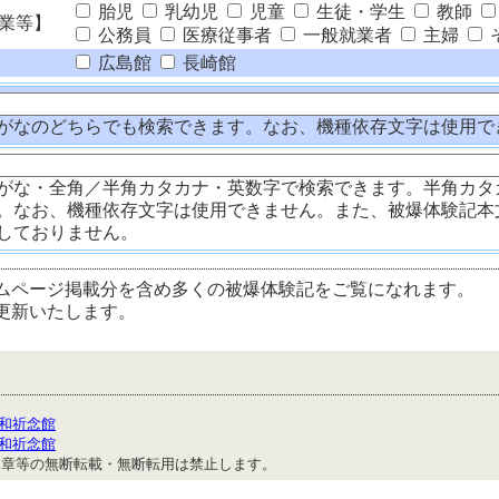
胎児
乳幼児
児童
生徒・学生
教師
業等】
公務員
医療従事者
一般就業者
主婦
広島館
長崎館
がなのどちらでも検索できます。なお、機種依存文字は使用で
がな・全角／半角カタカナ・英数字で検索できます。半角カタ
。なお、機種依存文字は使用できません。また、被爆体験記本
しておりません。
ムページ掲載分を含め多くの被爆体験記をご覧になれます。
更新いたします。
和祈念館
和祈念館
文章等の無断転載・無断転用は禁止します。