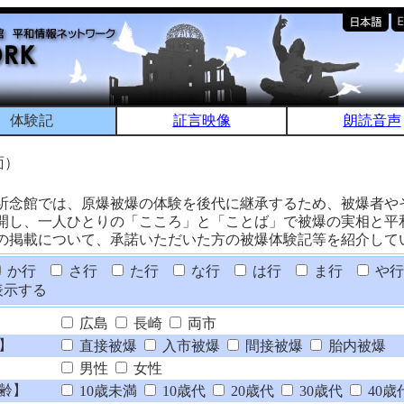
体験記
証言映像
朗読音声
面）
祈念館では、原爆被爆の体験を後代に継承するため、被爆者や
開し、一人ひとりの「こころ」と「ことば」で被爆の実相と平
の掲載について、承諾いただいた方の被爆体験記等を紹介して
か行
さ行
た行
な行
は行
ま行
や行
表示する
広島
長崎
両市
】
直接被爆
入市被爆
間接被爆
胎内被爆
男性
女性
齢】
10歳未満
10歳代
20歳代
30歳代
40歳