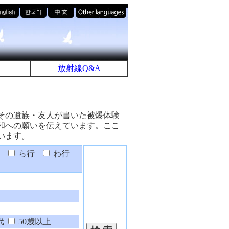
放射線Q&A
その遺族・友人が書いた被爆体験
和への願いを伝えています。ここ
います。
ら行
わ行
代
50歳以上