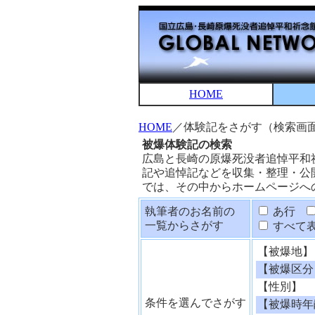
HOME
HOME
／体験記をさがす（検索画
被爆体験記の検索
広島と長崎の原爆死没者追悼平和
記や追悼記などを収集・整理・公
では、その中からホームページへ
執筆者のお名前の
あ行
一覧からさがす
すべて
【被爆地】
【被爆区分
【性別】
条件を選んでさがす
【被爆時年