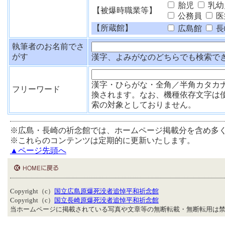
胎児
乳幼
【被爆時職業等】
公務員
医
【所蔵館】
広島館
長
執筆者のお名前でさ
がす
漢字、よみがなのどちらでも検索で
漢字・ひらがな・全角／半角カタカ
フリーワード
換されます。なお、機種依存文字は
索の対象としておりません。
※広島・長崎の祈念館では、ホームページ掲載分を含め多
※これらのコンテンツは定期的に更新いたします。
▲ページ先頭へ
Copyright（c）
国立広島原爆死没者追悼平和祈念館
Copyright（c）
国立長崎原爆死没者追悼平和祈念館
当ホームページに掲載されている写真や文章等の無断転載・無断転用は