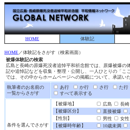
HOME
体験記
HOME
／体験記をさがす（検索画面）
被爆体験記の検索
広島と長崎の原爆死没者追悼平和祈念館では、原爆被爆の
記や追悼記などを収集・整理・公開し、一人ひとりの「こ
では、その中からホームページへの掲載について、承諾い
執筆者のお名前の
あ行
か行
さ行
た行
一覧からさがす
すべて表示する
【被爆地】
広島
長崎
【被爆区分】
直接被爆
【性別】
男性
女性
条件を選んでさがす
【被爆時年齢】
10歳未満