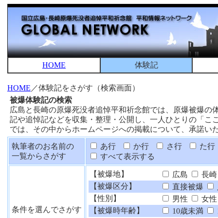
HOME
体験記
HOME
／体験記をさがす（検索画面）
被爆体験記の検索
広島と長崎の原爆死没者追悼平和祈念館では、原爆被爆の
記や追悼記などを収集・整理・公開し、一人ひとりの「こ
では、その中からホームページへの掲載について、承諾い
執筆者のお名前の
あ行
か行
さ行
た行
一覧からさがす
すべて表示する
【被爆地】
広島
長崎
【被爆区分】
直接被爆
【性別】
男性
女性
条件を選んでさがす
【被爆時年齢】
10歳未満