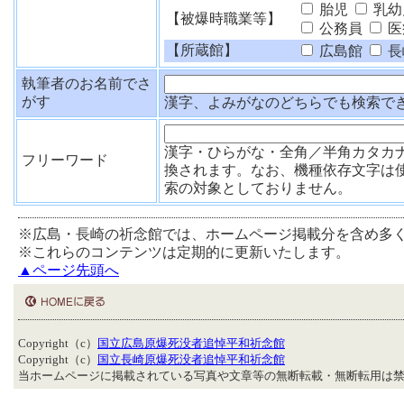
胎児
乳幼
【被爆時職業等】
公務員
医
【所蔵館】
広島館
長
執筆者のお名前でさ
がす
漢字、よみがなのどちらでも検索で
漢字・ひらがな・全角／半角カタカ
フリーワード
換されます。なお、機種依存文字は
索の対象としておりません。
※広島・長崎の祈念館では、ホームページ掲載分を含め多
※これらのコンテンツは定期的に更新いたします。
▲ページ先頭へ
Copyright（c）
国立広島原爆死没者追悼平和祈念館
Copyright（c）
国立長崎原爆死没者追悼平和祈念館
当ホームページに掲載されている写真や文章等の無断転載・無断転用は