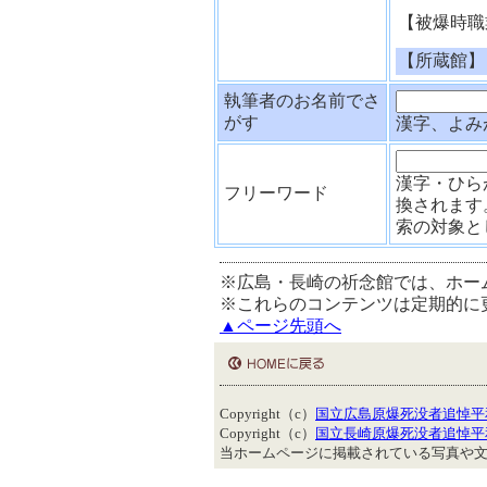
【被爆時職
【所蔵館】
執筆者のお名前でさ
がす
漢字、よみ
漢字・ひら
フリーワード
換されます
索の対象と
※広島・長崎の祈念館では、ホー
※これらのコンテンツは定期的に
▲ページ先頭へ
Copyright（c）
国立広島原爆死没者追悼平
Copyright（c）
国立長崎原爆死没者追悼平
当ホームページに掲載されている写真や