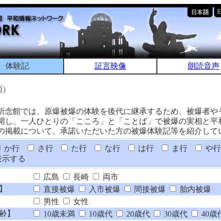
体験記
証言映像
朗読音声
面）
祈念館では、原爆被爆の体験を後代に継承するため、被爆者や
開し、一人ひとりの「こころ」と「ことば」で被爆の実相と平
の掲載について、承諾いただいた方の被爆体験記等を紹介して
か行
さ行
た行
な行
は行
ま行
や行
表示する
広島
長崎
両市
】
直接被爆
入市被爆
間接被爆
胎内被爆
男性
女性
齢】
10歳未満
10歳代
20歳代
30歳代
40歳