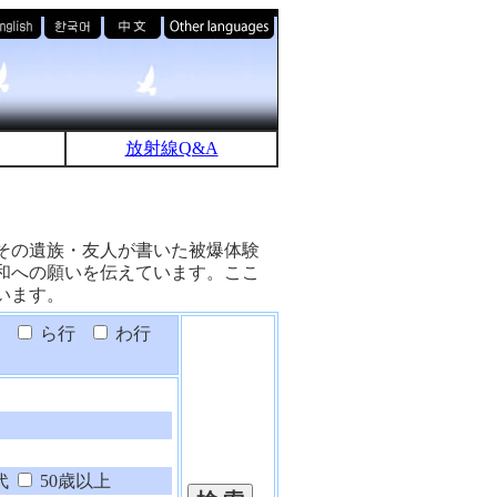
放射線Q&A
その遺族・友人が書いた被爆体験
和への願いを伝えています。ここ
います。
ら行
わ行
代
50歳以上