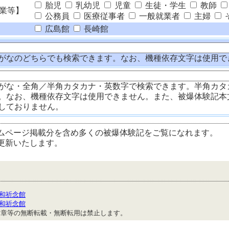
胎児
乳幼児
児童
生徒・学生
教師
業等】
公務員
医療従事者
一般就業者
主婦
広島館
長崎館
がなのどちらでも検索できます。なお、機種依存文字は使用で
がな・全角／半角カタカナ・英数字で検索できます。半角カタ
。なお、機種依存文字は使用できません。また、被爆体験記本
しておりません。
ムページ掲載分を含め多くの被爆体験記をご覧になれます。
更新いたします。
和祈念館
和祈念館
文章等の無断転載・無断転用は禁止します。