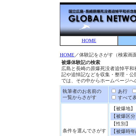
HOME
HOME
／体験記をさがす（検索画
被爆体験記の検索
広島と長崎の原爆死没者追悼平和
記や追悼記などを収集・整理・公
では、その中からホームページへ
執筆者のお名前の
あ行
一覧からさがす
すべて
【被爆地】
【被爆区分
【性別】
条件を選んでさがす
【被爆時年