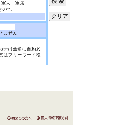
軍人・軍属
その他
きません。
カナは全角に自動変
文はフリーワード検