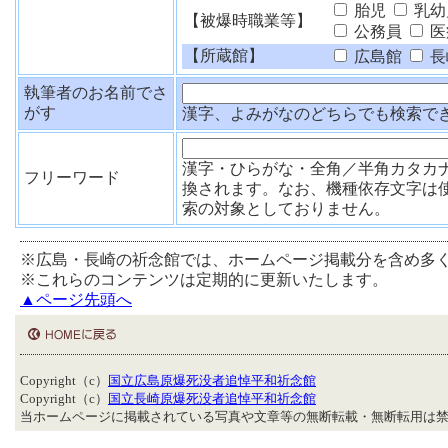
胎児
乳幼
【被爆時職業等】
公務員
医
【所蔵館】
広島館
長
執筆者のお名前でさ
がす
漢字、よみがなのどちらでも検索で
漢字・ひらがな・全角／半角カタカ
フリーワード
換されます。なお、機種依存文字は
索の対象としておりません。
※広島・長崎の祈念館では、ホームページ掲載分を含め多
※これらのコンテンツは定期的に更新いたします。
▲ページ先頭へ
Copyright（c）
国立広島原爆死没者追悼平和祈念館
Copyright（c）
国立長崎原爆死没者追悼平和祈念館
当ホームページに掲載されている写真や文章等の無断転載・無断転用は