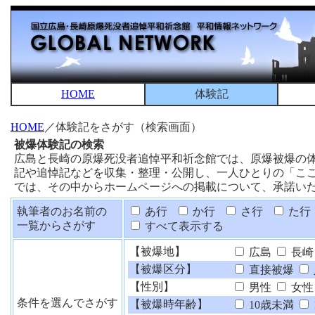
HOME
体験記
HOME
／体験記をさがす（検索画面）
被爆体験記の検索
広島と長崎の原爆死没者追悼平和祈念館では、原爆被爆の
記や追悼記などを収集・整理・公開し、一人ひとりの「こ
では、その中からホームページへの掲載について、承諾い
執筆者のお名前の
あ行
か行
さ行
た行
一覧からさがす
すべて表示する
【被爆地】
広島
長崎
【被爆区分】
直接被爆
【性別】
男性
女性
条件を選んでさがす
【被爆時年齢】
10歳未満