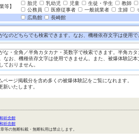
胎児
乳幼児
児童
生徒・学生
教師
業等】
公務員
医療従事者
一般就業者
主婦
広島館
長崎館
がなのどちらでも検索できます。なお、機種依存文字は使用で
がな・全角／半角カタカナ・英数字で検索できます。半角カタ
。なお、機種依存文字は使用できません。また、被爆体験記本
しておりません。
ムページ掲載分を含め多くの被爆体験記をご覧になれます。
更新いたします。
和祈念館
和祈念館
文章等の無断転載・無断転用は禁止します。