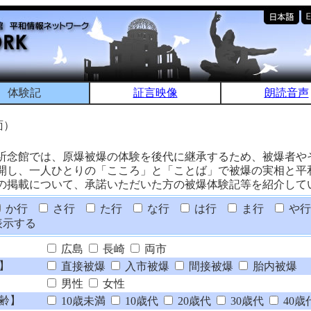
体験記
証言映像
朗読音声
面）
祈念館では、原爆被爆の体験を後代に継承するため、被爆者や
開し、一人ひとりの「こころ」と「ことば」で被爆の実相と平
の掲載について、承諾いただいた方の被爆体験記等を紹介して
か行
さ行
た行
な行
は行
ま行
や行
表示する
広島
長崎
両市
】
直接被爆
入市被爆
間接被爆
胎内被爆
男性
女性
齢】
10歳未満
10歳代
20歳代
30歳代
40歳