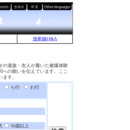
放射線Q&A
その遺族・友人が書いた被爆体験
和への願いを伝えています。ここ
います。
ら行
わ行
代
50歳以上