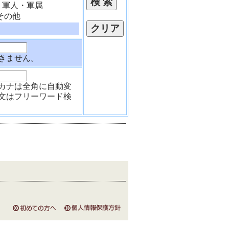
軍人・軍属
その他
きません。
カナは全角に自動変
文はフリーワード検