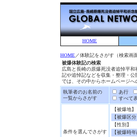
HOME
HOME
／体験記をさがす（検索画
被爆体験記の検索
広島と長崎の原爆死没者追悼平和
記や追悼記などを収集・整理・公
では、その中からホームページへ
執筆者のお名前の
あ行
一覧からさがす
すべて
【被爆地】
【被爆区分
【性別】
条件を選んでさがす
【被爆時年