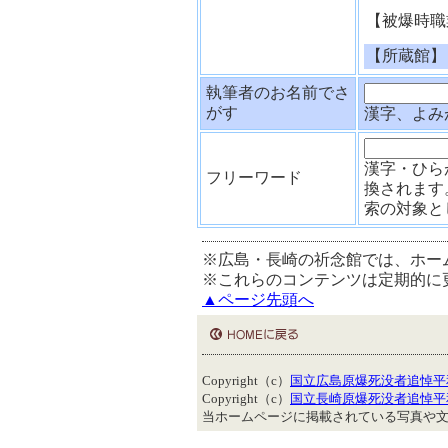
【被爆時職
【所蔵館】
執筆者のお名前でさ
がす
漢字、よみ
漢字・ひら
フリーワード
換されます
索の対象と
※広島・長崎の祈念館では、ホー
※これらのコンテンツは定期的に
▲ページ先頭へ
Copyright（c）
国立広島原爆死没者追悼平
Copyright（c）
国立長崎原爆死没者追悼平
当ホームページに掲載されている写真や