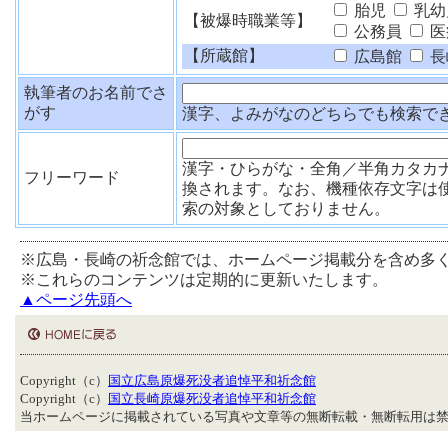
胎児
乳幼
【被爆時職業等】
公務員
医
【所蔵館】
広島館
長
執筆者のお名前でさ
がす
漢字、よみがなのどちらでも検索で
漢字・ひらがな・全角／半角カタカ
フリーワード
換されます。なお、機種依存文字は
索の対象としておりません。
※広島・長崎の祈念館では、ホームページ掲載分を含め多
※これらのコンテンツは定期的に更新いたします。
▲ページ先頭へ
Copyright（c）
国立広島原爆死没者追悼平和祈念館
Copyright（c）
国立長崎原爆死没者追悼平和祈念館
当ホームページに掲載されている写真や文章等の無断転載・無断転用は