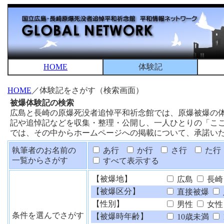
HOME
体験記
HOME
／体験記をさがす（検索画面）
被爆体験記の検索
広島と長崎の原爆死没者追悼平和祈念館では、原爆被爆の
記や追悼記などを収集・整理・公開し、一人ひとりの「こ
では、その中からホームページへの掲載について、承諾い
執筆者のお名前の
あ行
か行
さ行
た行
一覧からさがす
すべて表示する
【被爆地】
広島
長崎
【被爆区分】
直接被爆
【性別】
男性
女性
条件を選んでさがす
【被爆時年齢】
10歳未満