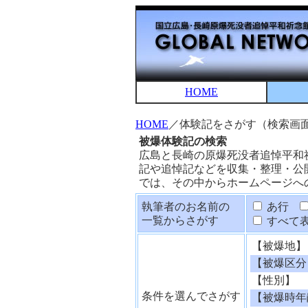
HOME
HOME
／体験記をさがす（検索画
被爆体験記の検索
広島と長崎の原爆死没者追悼平和
記や追悼記などを収集・整理・公
では、その中からホームページへ
執筆者のお名前の
あ行
一覧からさがす
すべて
【被爆地】
【被爆区分
【性別】
条件を選んでさがす
【被爆時年