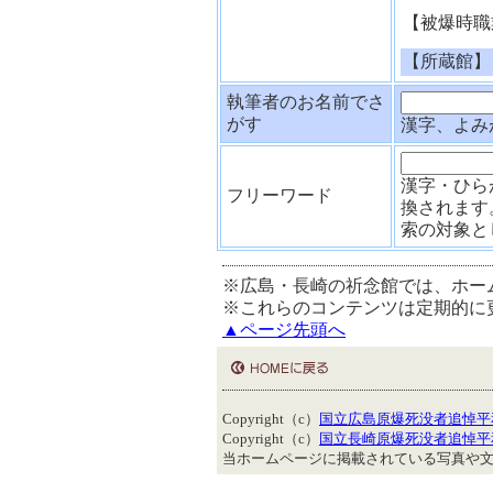
【被爆時職
【所蔵館】
執筆者のお名前でさ
がす
漢字、よみ
漢字・ひら
フリーワード
換されます
索の対象と
※広島・長崎の祈念館では、ホー
※これらのコンテンツは定期的に
▲ページ先頭へ
Copyright（c）
国立広島原爆死没者追悼平
Copyright（c）
国立長崎原爆死没者追悼平
当ホームページに掲載されている写真や