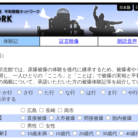
体験記
証言映像
朗読音声
面）
祈念館では、原爆被爆の体験を後代に継承するため、被爆者や
開し、一人ひとりの「こころ」と「ことば」で被爆の実相と平
の掲載について、承諾いただいた方の被爆体験記等を紹介して
か行
さ行
た行
な行
は行
ま行
や行
表示する
広島
長崎
両市
】
直接被爆
入市被爆
間接被爆
胎内被爆
男性
女性
齢】
10歳未満
10歳代
20歳代
30歳代
40歳