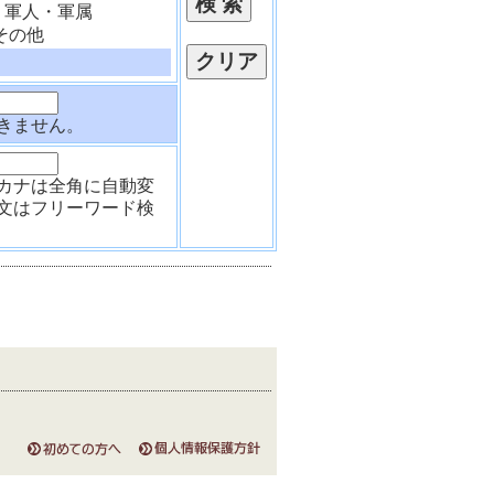
軍人・軍属
その他
きません。
カナは全角に自動変
文はフリーワード検