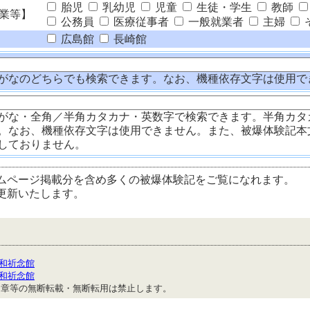
胎児
乳幼児
児童
生徒・学生
教師
業等】
公務員
医療従事者
一般就業者
主婦
広島館
長崎館
がなのどちらでも検索できます。なお、機種依存文字は使用で
がな・全角／半角カタカナ・英数字で検索できます。半角カタ
。なお、機種依存文字は使用できません。また、被爆体験記本
しておりません。
ムページ掲載分を含め多くの被爆体験記をご覧になれます。
更新いたします。
和祈念館
和祈念館
文章等の無断転載・無断転用は禁止します。