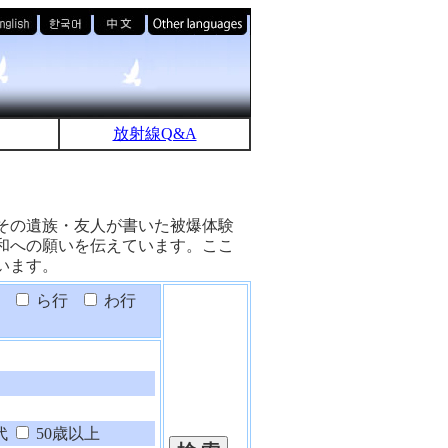
放射線Q&A
その遺族・友人が書いた被爆体験
和への願いを伝えています。ここ
います。
ら行
わ行
代
50歳以上