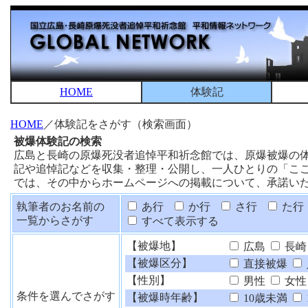
HOME
体験記
HOME
／体験記をさがす（検索画面）
被爆体験記の検索
広島と長崎の原爆死没者追悼平和祈念館では、原爆被爆の
記や追悼記などを収集・整理・公開し、一人ひとりの「こ
では、その中からホームページへの掲載について、承諾い
執筆者のお名前の
あ行
か行
さ行
た行
一覧からさがす
すべて表示する
【被爆地】
広島
長崎
【被爆区分】
直接被爆
【性別】
男性
女性
条件を選んでさがす
【被爆時年齢】
10歳未満