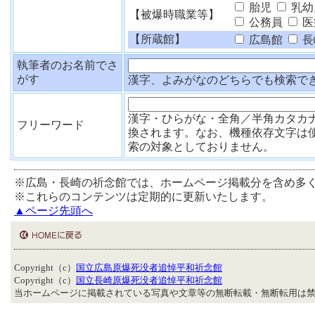
胎児
乳幼
【被爆時職業等】
公務員
医
【所蔵館】
広島館
長
執筆者のお名前でさ
がす
漢字、よみがなのどちらでも検索で
漢字・ひらがな・全角／半角カタカ
フリーワード
換されます。なお、機種依存文字は
索の対象としておりません。
※広島・長崎の祈念館では、ホームページ掲載分を含め多
※これらのコンテンツは定期的に更新いたします。
▲ページ先頭へ
Copyright（c）
国立広島原爆死没者追悼平和祈念館
Copyright（c）
国立長崎原爆死没者追悼平和祈念館
当ホームページに掲載されている写真や文章等の無断転載・無断転用は