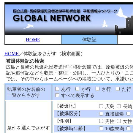
HOME
体験記
HOME
／体験記をさがす（検索画面）
被爆体験記の検索
広島と長崎の原爆死没者追悼平和祈念館では、原爆被爆の
記や追悼記などを収集・整理・公開し、一人ひとりの「こ
では、その中からホームページへの掲載について、承諾い
執筆者のお名前の
あ行
か行
さ行
た行
一覧からさがす
すべて表示する
【被爆地】
広島
長崎
【被爆区分】
直接被爆
【性別】
男性
女性
条件を選んでさがす
【被爆時年齢】
10歳未満