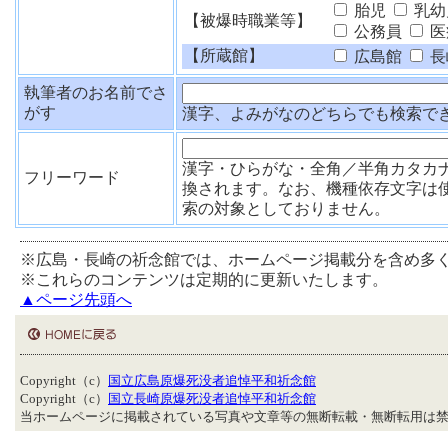
胎児
乳幼
【被爆時職業等】
公務員
医
【所蔵館】
広島館
長
執筆者のお名前でさ
がす
漢字、よみがなのどちらでも検索で
漢字・ひらがな・全角／半角カタカ
フリーワード
換されます。なお、機種依存文字は
索の対象としておりません。
※広島・長崎の祈念館では、ホームページ掲載分を含め多
※これらのコンテンツは定期的に更新いたします。
▲ページ先頭へ
Copyright（c）
国立広島原爆死没者追悼平和祈念館
Copyright（c）
国立長崎原爆死没者追悼平和祈念館
当ホームページに掲載されている写真や文章等の無断転載・無断転用は