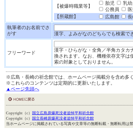
胎児
乳幼
【被爆時職業等】
公務員
医
【所蔵館】
広島館
長
執筆者のお名前でさ
がす
漢字、よみがなのどちらでも検索で
漢字・ひらがな・全角／半角カタカ
フリーワード
換されます。なお、機種依存文字は
索の対象としておりません。
※広島・長崎の祈念館では、ホームページ掲載分を含め多
※これらのコンテンツは定期的に更新いたします。
▲ページ先頭へ
Copyright（c）
国立広島原爆死没者追悼平和祈念館
Copyright（c）
国立長崎原爆死没者追悼平和祈念館
当ホームページに掲載されている写真や文章等の無断転載・無断転用は