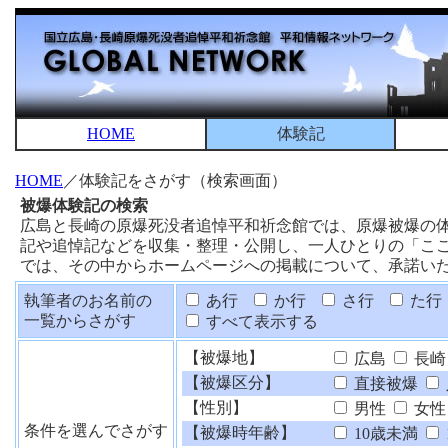
HOME
体験記
HOME
／体験記をさがす（検索画面）
被爆体験記の検索
広島と長崎の原爆死没者追悼平和祈念館では、原爆被爆の
記や追悼記などを収集・整理・公開し、一人ひとりの「こ
では、その中からホームページへの掲載について、承諾い
執筆者のお名前の
あ行
か行
さ行
た行
一覧からさがす
すべて表示する
【被爆地】
広島
長崎
【被爆区分】
直接被爆
【性別】
男性
女性
条件を選んでさがす
【被爆時年齢】
10歳未満