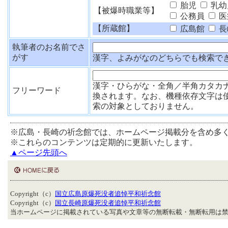
胎児
乳幼
【被爆時職業等】
公務員
医
【所蔵館】
広島館
長
執筆者のお名前でさ
がす
漢字、よみがなのどちらでも検索で
漢字・ひらがな・全角／半角カタカ
フリーワード
換されます。なお、機種依存文字は
索の対象としておりません。
※広島・長崎の祈念館では、ホームページ掲載分を含め多
※これらのコンテンツは定期的に更新いたします。
▲ページ先頭へ
Copyright（c）
国立広島原爆死没者追悼平和祈念館
Copyright（c）
国立長崎原爆死没者追悼平和祈念館
当ホームページに掲載されている写真や文章等の無断転載・無断転用は