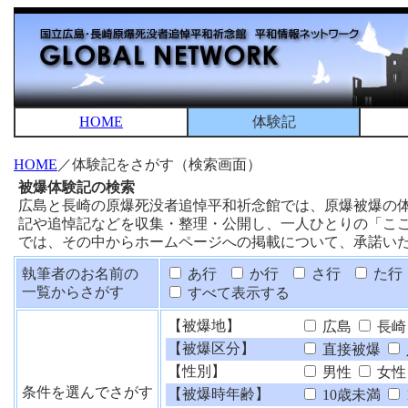
HOME
体験記
HOME
／体験記をさがす（検索画面）
被爆体験記の検索
広島と長崎の原爆死没者追悼平和祈念館では、原爆被爆の
記や追悼記などを収集・整理・公開し、一人ひとりの「こ
では、その中からホームページへの掲載について、承諾い
執筆者のお名前の
あ行
か行
さ行
た行
一覧からさがす
すべて表示する
【被爆地】
広島
長崎
【被爆区分】
直接被爆
【性別】
男性
女性
条件を選んでさがす
【被爆時年齢】
10歳未満