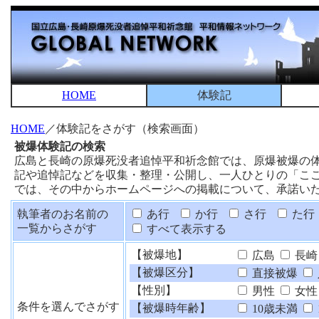
HOME
体験記
HOME
／体験記をさがす（検索画面）
被爆体験記の検索
広島と長崎の原爆死没者追悼平和祈念館では、原爆被爆の
記や追悼記などを収集・整理・公開し、一人ひとりの「こ
では、その中からホームページへの掲載について、承諾い
執筆者のお名前の
あ行
か行
さ行
た行
一覧からさがす
すべて表示する
【被爆地】
広島
長崎
【被爆区分】
直接被爆
【性別】
男性
女性
条件を選んでさがす
【被爆時年齢】
10歳未満