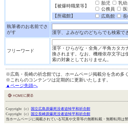
胎児
乳幼
【被爆時職業等】
公務員
医
【所蔵館】
広島館
長
執筆者のお名前でさ
がす
漢字、よみがなのどちらでも検索で
漢字・ひらがな・全角／半角カタカ
フリーワード
換されます。なお、機種依存文字は
索の対象としておりません。
※広島・長崎の祈念館では、ホームページ掲載分を含め多
※これらのコンテンツは定期的に更新いたします。
▲ページ先頭へ
Copyright（c）
国立広島原爆死没者追悼平和祈念館
Copyright（c）
国立長崎原爆死没者追悼平和祈念館
当ホームページに掲載されている写真や文章等の無断転載・無断転用は